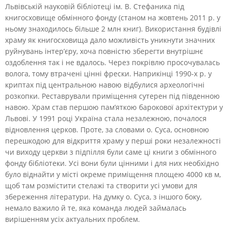
Львівській науковій бібліотеці ім. В. Стефаника під
книгосховище обмінного фонду (станом на жовтень 2011 р. у
ньому знаходилось більше 2 млн книг). Використання будівлі
храму як книгосховища дало можливість уникнути значних
руйнувань інтер’єру, хоча повністю зберегти внутрішнє
оздоблення так і не вдалось. Через покрівлю просочувалась
волога, тому втрачені цінні фрески. Наприкінці 1990-х р. у
криптах під центральною навою відбулися археологічні
розкопки. Реставрували приміщення сутерен під південною
навою. Храм став першою пам’яткою барокової архітектури у
Львові. У 1991 році Україна стала незалежною, почалося
відновлення церков. Проте, за словами о. Суса, основною
перешкодою для відкриття храму у перші роки незалежності
чи виходу церкви з підпілля були саме ці книги з обмінного
фонду бібліотеки. Усі вони були цінними і для них необхідно
було віднайти у місті окреме приміщення площею 4000 кв м,
щоб там розмістити стелажі та створити усі умови для
збереження літератури. На думку о. Суса, з іншого боку,
немало важило й те, яка команда людей займалась
вирішенням усіх актуальних проблем.