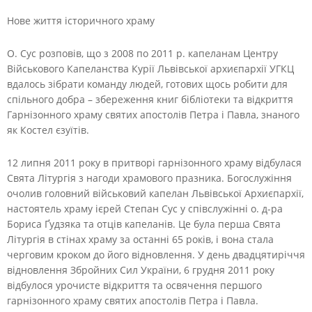
Нове життя історичного храму
О. Сус розповів, що з 2008 по 2011 р. капеланам Центру
Військового Капеланства Курії Львівської архиєпархії УГКЦ
вдалось зібрати команду людей, готових щось робити для
спільного добра – збереження книг бібліотеки та відкриття
Гарнізонного храму святих апостолів Петра і Павла, знаного
як Костел єзуїтів.
12 липня 2011 року в притворі гарнізонного храму відбулася
Свята Літургія з нагоди храмового празника. Богослужіння
очолив головний військовий капелан Львівської Архиєпархії,
настоятель храму ієрей Степан Сус у співслужінні о. д-ра
Бориса Ґудзяка та отців капеланів. Це була перша Свята
Літургія в стінах храму за останні 65 років, і вона стала
черговим кроком до його відновлення. У день двадцятиріччя
відновлення Збройних Сил України, 6 грудня 2011 року
відбулося урочисте відкриття та освячення першого
гарнізонного храму святих апостолів Петра і Павла.