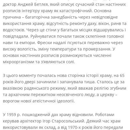
доктор Анджей Бетлєя, який описує сучасний стан настінних
розписів інтер’єру храму як катастрофічний. Основна
причина – багаторічна занедбаність через невідповідне
використання храму, відсутність ремонту даху, вікон, ринв та
водостоків. Через це стіни у багатьох місцях відшарувались і
повідпадали. Руйнуватися почали також склепіння головної
нави та емпори. Фрески надалі псуються переважно через
високу вологість, зміну температури та промерзання. У
основах настінних розписів розмножуються численні
мікроорганізми та з’являються солі.
З цього моменту почалась нова сторінка історії храму, на 65
років його двері зачинили і запанувала тиша. Сталось це за
вказівкою радянського режиму, який вважав релігію згубним
та архаїчним пережитком неосвіченого люду, а церкву –
ворогом нової атеїстичної ідеології.
У 1959 р. пошкоджений дах храму відновили. Роботами
керував архітектор Ігор Старосольський. Деякий час храм
використовували як склад, а від 1970-х років його передали