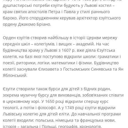
душпастирські потреби єзуїти будують у Львові костел –
храм святих апостолів Петра і Павла у стилі раннього
бароко. Його спорудженням керував архітектор єзуїтського
ордену Джакомо Бріано.
Орден єзуїтів створив найбільшу в історії Церкви мережу
середніх шкіл – колегіумів, і вищих – академій. На час
будівництва храму у Львові з 1607 р. вже діяла Єзуїтська
колегія, на базі якої поступово відкрили школи: граматики і
поезії, риторики, логіки, математики і фізики. Будівництво
колегії заснували Єлизавета з Ґостьомських Синявська та Ян
Яблонський.
Єзуїти створили також бурси для дітей з бідних родин,
зокрема музичну бурсу для вихованців, зобов’язаних співати
в церковному хорі. У 1650 році відкрили спершу курс
теології, a потім і філософії. А у 1749 році єзуїти відкрили
Львівську колегію для дітей еліти. До навчальної програми
колегії входили: польська, німецька та французька мови,
історія – загальна і Польщі, географія, хронологія,