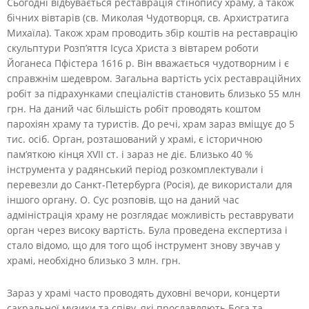
Сьогодні відбувається реставрація стінопису храму, а також
бічних вівтарів (св. Миколая Чудотворця, св. Архистратига
Михаїла). Також храм проводить збір коштів на реставрацію
скульптури Розп’яття Ісуса Христа з вівтарем роботи
Йоганеса Пфістера 1616 р. Він вважається чудотворним і є
справжнім шедевром. Загальна вартість усіх реставраційних
робіт за підрахунками спеціалістів становить близько 55 млн
грн. На даний час більшість робіт проводять коштом
парохіян храму та туристів. До речі, храм зараз вміщує до 5
тис. осіб. Орган, розташований у храмі, є історичною
пам’яткою кінця XVII ст. і зараз не діє. Близько 40 %
інструмента у радянський період розкомплектували і
перевезли до Санкт-Петербурга (Росія), де використали для
іншого органу. О. Сус розповів, що на даний час
адміністрація храму не розглядає можливість реставрувати
орган через високу вартість. Була проведена експертиза і
стало відомо, що для того щоб інструмент знову звучав у
храмі, необхідно близько 3 млн. грн.
Зараз у храмі часто проводять духовні вечори, концерти
сакральної музики та співу, які прославляють Бога та