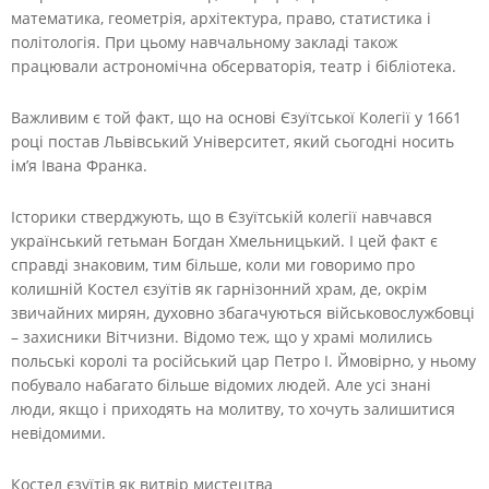
математика, геометрія, архітектура, право, статистика і
політологія. При цьому навчальному закладі також
працювали астрономічна обсерваторія, театр і бібліотека.
Важливим є той факт, що на основі Єзуїтської Колегії у 1661
році постав Львівський Університет, який сьогодні носить
ім’я Івана Франка.
Історики стверджують, що в Єзуїтській колегії навчався
український гетьман Богдан Хмельницький. І цей факт є
справді знаковим, тим більше, коли ми говоримо про
колишній Костел єзуїтів як гарнізонний храм, де, окрім
звичайних мирян, духовно збагачуються військовослужбовці
– захисники Вітчизни. Відомо теж, що у храмі молились
польські королі та російський цар Петро І. Ймовірно, у ньому
побувало набагато більше відомих людей. Але усі знані
люди, якщо і приходять на молитву, то хочуть залишитися
невідомими.
Костел єзуїтів як витвір мистецтва