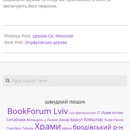
звеличують його творіння.
2017-
11-
Previous Post:
Церква Св. Миколая
24
Next Post:
Онуфріївська церква
Search
ШВИДКИЙ ПОШУК
BookForum Lviv
ІТ ЛЬвів
Ахтем
Lviv Bandura Fest
Кляштор
Сеітаблаєв
Захар Беркут
Великдень у Львові
Львів
Ринок
Храми
бродівський р-н
Том Круз
Туризм
афіша