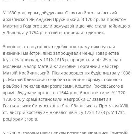
У 1630 році храм добудували. Освятив його львівський
архієпископ Ян Анджей Прухніцький. З 1702 р. за проектом
Мартина Годного звели вежу-дзвіницю, яка стала найвищою
у Львові, а у 1754 р. на ній встановили годинник.
Зовнішнє та внутрішнє оздоблення храму виконували
визначні майстри, яких запрошували ченці Товариства
Ісуса. Наприклад, у 1612-1613 р. працювали різьбяр Іван
Моленда, маляр Матвій Климкович і органний майстер
Матвій Крайчинський. Після завершення будівництва у 1638
р. Матвій Климкович оздобив склепіння храму стюковою
різьбою і пензлевими розписами. Коштом Ґроховського в
храмі збудували орган, а в 1644 році його освятили. У 1720-
1730-х р. у храмі встановили надгробки Єлизавети з
Ґостьомських Синявської та Яна Яблонського. Протягом XVIII
ст. вистрій костелу змінювався двічі: у 1734-1773 р. У 1734
році храм згорів.
У 1740 р. головну наву церкви розписав Франциск Григорій