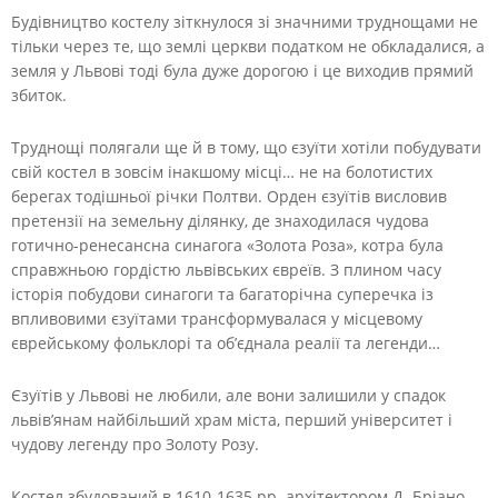
Будівництво костелу зіткнулося зі значними труднощами не
тільки через те, що землі церкви податком не обкладалися, а
земля у Львові тоді була дуже дорогою і це виходив прямий
збиток.
Труднощі полягали ще й в тому, що єзуїти хотіли побудувати
свій костел в зовсім інакшому місці… не на болотистих
берегах тодішньої річки Полтви. Орден єзуїтів висловив
претензії на земельну ділянку, де знаходилася чудова
готично-ренесансна синагога «Золота Роза», котра була
справжньою гордістю львівських євреїв. З плином часу
історія побудови синагоги та багаторічна суперечка із
впливовими єзуїтами трансформувалася у місцевому
єврейському фольклорі та об’єднала реалії та легенди…
Єзуїтів у Львові не любили, але вони залишили у спадок
львів’янам найбільший храм міста, перший університет і
чудову легенду про Золоту Розу.
Костел збудований в 1610-1635 рр. архітектором Д. Бріано,