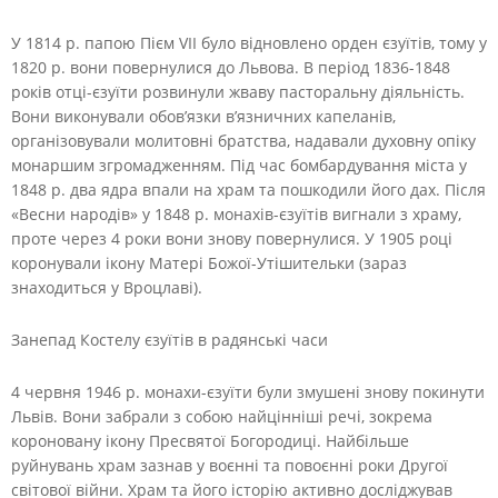
У 1814 р. папою Пієм VII було відновлено орден єзуїтів, тому у
1820 р. вони повернулися до Львова. В період 1836-1848
років отці-єзуїти розвинули жваву пасторальну діяльність.
Вони виконували обов’язки в’язничних капеланів,
організовували молитовні братства, надавали духовну опіку
монаршим згромадженням. Під час бомбардування міста у
1848 р. два ядра впали на храм та пошкодили його дах. Після
«Весни народів» у 1848 р. монахів-єзуїтів вигнали з храму,
проте через 4 роки вони знову повернулися. У 1905 році
коронували ікону Матері Божої-Утішительки (зараз
знаходиться у Вроцлаві).
Занепад Костелу єзуїтів в радянські часи
4 червня 1946 р. монахи-єзуїти були змушені знову покинути
Львів. Вони забрали з собою найцінніші речі, зокрема
короновану ікону Пресвятої Богородиці. Найбільше
руйнувань храм зазнав у воєнні та повоєнні роки Другої
світової війни. Храм та його історію активно досліджував