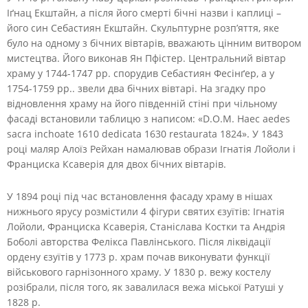
Іґнац Екштайн, а після його смерті бічні назви і каплиці –
його син Себастиян Екштайн. Скульптурне розп’яття, яке
було на одному з бічних вівтарів, вважають цінним витвором
мистецтва. Його виконав Ян Пфістер. Центральний вівтар
храму у 1744-1747 рр. спорудив Себастиян Фесінґер, а у
1754-1759 рр.. звели два бічних вівтарі. На згадку про
відновлення храму на його південній стіні при чільному
фасаді встановили таблицю з написом: «D.O.M. Haec aedes
sacra inchoate 1610 dedicata 1630 restaurata 1824». У 1843
році маляр Алоїз Рейхан намалював образи Ігнатія Лойоли і
Франциска Ксаверія для двох бічних вівтарів.
У 1894 році під час встановлення фасаду храму в нішах
нижнього ярусу розмістили 4 фігури святих єзуїтів: Ігнатія
Лойоли, Франциска Ксаверія, Станіслава Костки та Андрія
Боболі авторства Фелікса Павлінського. Після ліквідації
ордену єзуїтів у 1773 р. храм почав виконувати функції
військового гарнізонного храму. У 1830 р. вежу костелу
розібрали, після того, як завалилася вежа міської Ратуші у
1828 р.