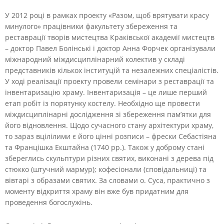
У 2012 році в рамках проекту «Разом, щоб врятувати красу
минулого» працівники факультету збереження та
реставрації творів мистецтва Краківської академії мистецтв
– доктор Павел Болінські і доктор Анна Форчек організували
міжнародний міждисциплінарний колектив у складі
представників кількох інституцій та незалежних спеціалістів.
У ході реалізації проекту провели семінари з реставрації та
інвентаризацію храму. Інвентаризація – це лише перший
етап робіт із порятунку костелу. Необхідно ще провести
міждисциплінарні дослідження зі збереження пам’ятки для
його відновлення. Щодо сучасного стану архітектури храму,
то зараз вцілілими є його цінні розписи – фрески Себастіяна
та Францішка Екштайна (1740 рр.). Також у доброму стані
збереглись скульптури різних святих, виконані з дерева під
стюкко (штучний мармур); кофесіонали (сповідальниці) та
вівтарі з образами святих. За словами о. Суса, практично з
моменту відкриття храму він вже був придатним для
проведення богослужінь.