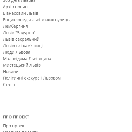
365 днів Львова
Архів новин
Бізнесовий Львів
Енциклопедія львівських вулиць
Лембергиня
Львів "Задурно"
Львів сакральний
Львівські кам'яниці
Люди Львова
Маловідома Львівщина
Мистецький Львів
Новини
Політичні екскурсії Львовом
Статті
ПРО ПРОЕКТ
Про проект