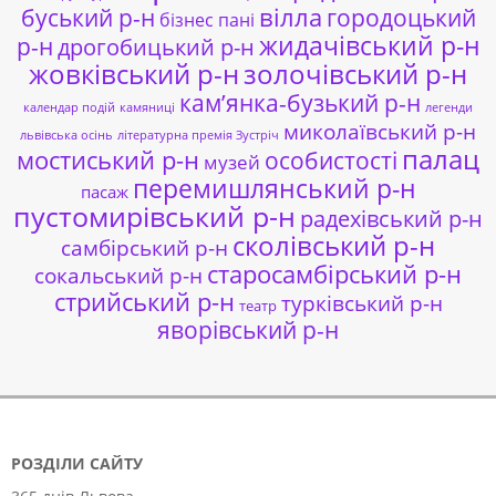
буський р-н
вілла
городоцький
бізнес пані
жидачівський р-н
р-н
дрогобицький р-н
жовківський р-н
золочівський р-н
кам’янка-бузький р-н
календар подій
камяниці
легенди
миколаївський р-н
львівська осінь
літературна премія Зустріч
палац
мостиський р-н
особистості
музей
перемишлянський р-н
пасаж
пустомирівський р-н
радехівський р-н
сколівський р-н
самбірський р-н
старосамбірський р-н
сокальський р-н
стрийський р-н
турківський р-н
театр
яворівський р-н
РОЗДІЛИ САЙТУ