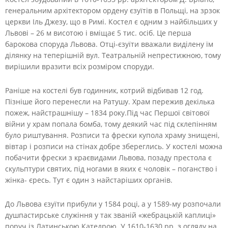
генеральним архітектором ордену єзуїтів в Польщі, на зрзок
церкви Іль Джезу, що в Римі. Костел є одним з найбільших у
Львові – 26 м висотою і вміщає 5 тис. осіб. Це перша
барокова споруда Львова. Отці-єзуїти вважали виділену їм
ділянку на теперішній вул. Театральній непрестижною, тому
вирішили вразити всіх розміром споруди.
Раніше на костелі був годинник, котрий відбивав 12 год.
Пізніше його перенесли на Ратушу. Храм пережив декілька
пожеж, найстрашнішу – 1834 року.Під час Першої світової
війни у храм попала бомба, тому деякий час під склепінням
було риштування. Розписи та фрески купола храму знищені,
вівтар і розписи на стінах добре збереглись. У костелі можна
побачити фрески з краєвидами Львова, позаду престола є
скульптури святих, під ногами в яких є чоловік – поганство і
жінка- єресь. Тут є один з найстаріших органів.
До Львова єзуїти прибули у 1584 році, а у 1589-му розпочали
душпастирське служіння у так званій «жебрацькій каплиці»
поруч із Латинською Катедрою. У 1610-1630 рр. з огляду на