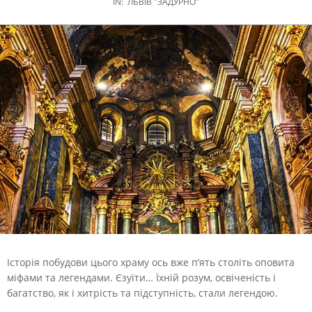
IN:
ЛЬВІВ "ЗАДУРНО"
Історія побудови цього храму ось вже п’ять століть оповита
міфами та легендами. Єзуїти… Їхній розум, освіченість і
багатство, як і хитрість та підступність, стали легендою.