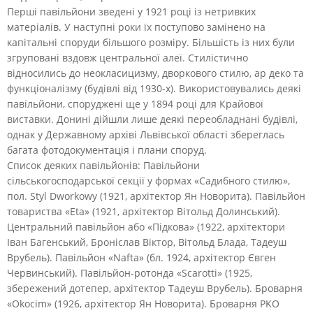
Перші павільйони зведені у 1921 році із нетривких
матеріалів. У наступні роки їх поступово замінено на
капітальні споруди більшого розміру. Більшість із них були
згруповані вздовж центральної алеї. Стилістично
відносились до неокласицизму, дворкового стилю, ар деко та
функціоналізму (будівлі від 1930-х). Використовувались деякі
павільйони, споруджені ще у 1894 році для Крайової
виставки. Донині дійшли лише деякі переобладнані будівлі,
однак у Державному архіві Львівської області збереглась
багата фотодокументація і плани споруд.
Список деяких павільйонів: Павільйони
сільськогосподарської секції у формах «Садибного стилю»,
пол. Styl Dworkowy (1921, архітектор Ян Новорита). Павільйон
товариства «Eta» (1921, архітектор Вітольд Долинський).
Центральний павільйон або «Підкова» (1922, архітектори
Іван Багенський, Броніслав Віктор, Вітольд Блада, Тадеуш
Врубель). Павільйон «Nafta» (бл. 1924, архітектор Євген
Червинський). Павільйон-ротонда «Scarotti» (1925,
збережений дотепер, архітектор Тадеуш Врубель). Броварня
«Okocim» (1926, архітектор Ян Новорита). Броварня PKO