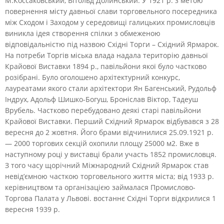
М.Коссаковський, Вітольд Долинський. У 1921 р. з метою
повернення місту давньої слави торговельного посередника
між Сходом і Заходом у середовищі галицьких промисловців
виникла ідея створення спілки з обмеженою
відповідальністю під назвою Східні Торги – Східний Ярмарок.
На потреби Торгів міська влада надала територію давньої
Крайової Виставки 1894 р., павільйони якої було частково
розібрані. Було оголошено архітектурний конкурс,
лауреатами якого стали архітектори Ян Багенський, Рудольф
Індрух, Адольф Шишко-Богуш, Броніслав Віктор, Тадеуш
Врубель. Частково перебудовано деякі старі павільйони
Крайової Виставки. Перший Східний Ярмарок відбувався з 28
вересня до 2 жовтня. Його брами відчинилися 25.09.1921 р.
— 2000 торгових секцій охопили площу 25000 м2. Вже в
наступному році у виставці брали участь 1852 промисловця.
З того часу щорічний Міжнародний Східний Ярмарок став
невід’ємною часткою торговельного життя міста; від 1933 р.
керівництвом та організацією займалася Промислово-
Торгова Палата у Львові. востаннє Східні Торги відкрилися 1
вересня 1939 р.