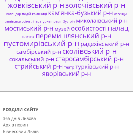
жовківський р-н
золочівський р-н
кам’янка-бузький р-н
календар подій
камяниці
легенди
миколаївський р-н
львівська осінь
літературна премія Зустріч
палац
мостиський р-н
особистості
музей
перемишлянський р-н
пасаж
пустомирівський р-н
радехівський р-н
сколівський р-н
самбірський р-н
старосамбірський р-н
сокальський р-н
стрийський р-н
турківський р-н
театр
яворівський р-н
РОЗДІЛИ САЙТУ
365 днів Львова
Архів новин
Бізнесовий Львів