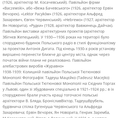
(1926, архітектор М. Косачевський). Павільйон фірми
«Baczewski», або «Вежа Бачевського» (1926, архітектор Ервін
Вечорек). «Lektor Pacyków» (1926, архітектори Альфред
Захаревич, Євген Червинський). «Hebrewo» (1927, архітектор
Ян Новорита). «Рудки» (1928, архітектор Вавжинець Дайчак).
Павільйон виставки архітектурних проектів (архітектор
Збігнєв Жепецький). У 1930—1936 роках на території було
споруджено будинок Польського радіо в стилі функціоналізму
за проектом Антонія Дигата. Під кінець 1930-х років установу
вирішено перенести ближче до центру міста, однак через
початок війни плани не реалізовано. Павільйон
алебастрових виробів «Журавно»
1938-1939: Колишній павільйон Польської Тютюнової
Монополії Фотографія: Тадеуш Мацєйко (Tadeusz Macejko)
Павільйон Польської Тютюнової Монополії на Східних Торгах
у Львові, один зі збудованих спеціально в 1921–1924 рр.; в їх
спорудженні брали участь кращі тогочасні польські
архітектори В. Бляда, БроніславВіктор, ТадеушВрубель,
будівнича спілка Еугеніуша Червінського та Альфреда
Захаревича; Ервін Вєчорек, Ян Новорита, Генрик Заремба,