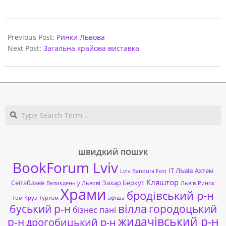
2017-
10-
Previous Post:
Ринки Львова
27
Next Post:
Загальна крайова виставка
Search
ШВИДКИЙ ПОШУК
BookForum Lviv
ІТ ЛЬвів
Ахтем
Lviv Bandura Fest
Кляштор
Сеітаблаєв
Захар Беркут
Великдень у Львові
Львів
Ринок
Храми
бродівський р-н
Том Круз
Туризм
афіша
буський р-н
вілла
городоцький
бізнес пані
жидачівський р-н
р-н
дрогобицький р-н