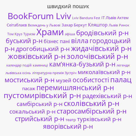
ШВИДКИЙ ПОШУК
BookForum Lviv
ІТ ЛЬвів
Ахтем
Lviv Bandura Fest
Кляштор
Сеітаблаєв
Захар Беркут
Великдень у Львові
Львів
Ринок
Храми
бродівський р-н
Том Круз
Туризм
афіша
буський р-н
вілла
городоцький
бізнес пані
жидачівський р-н
р-н
дрогобицький р-н
жовківський р-н
золочівський р-н
кам’янка-бузький р-н
календар подій
камяниці
легенди
миколаївський р-н
львівська осінь
літературна премія Зустріч
палац
мостиський р-н
особистості
музей
перемишлянський р-н
пасаж
пустомирівський р-н
радехівський р-н
сколівський р-н
самбірський р-н
старосамбірський р-н
сокальський р-н
стрийський р-н
турківський р-н
театр
яворівський р-н