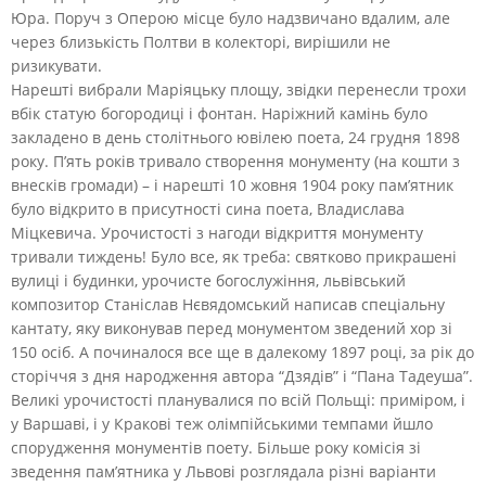
Юра. Поруч з Оперою місце було надзвичано вдалим, але
через близькість Полтви в колекторі, вирішили не
ризикувати.
Нарешті вибрали Маріяцьку площу, звідки перенесли трохи
вбік статую богородиці і фонтан. Наріжний камінь було
закладено в день столітнього ювілею поета, 24 грудня 1898
року. П’ять років тривало створення монументу (на кошти з
внесків громади) – і нарешті 10 жовня 1904 року пам’ятник
було відкрито в присутності сина поета, Владислава
Міцкевича. Урочистості з нагоди відкриття монументу
тривали тиждень! Було все, як треба: святково прикрашені
вулиці і будинки, урочисте богослужіння, львівський
композитор Станіслав Нєвядомський написав спеціальну
кантату, яку виконував перед монументом зведений хор зі
150 осіб. А починалося все ще в далекому 1897 році, за рік до
сторіччя з дня народження автора “Дзядів” і “Пана Тадеуша”.
Великі урочистості планувалися по всій Польщі: приміром, і
у Варшаві, і у Кракові теж олімпійськими темпами йшло
спорудження монументів поету. Більше року комісія зі
зведення пам’ятника у Львові розглядала різні варіанти