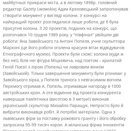
майбутньої прикраси міста, а в лютому 1898р. головний
редактор Gazety Lwowskiej Адам Креховецький запропонував
створити монумент у вигляді колони. У конкурсі на
найкращий проект розглядалися лише роботи, де б була
присутня колона. З 20 проектів, поданих на конкурс, що
розпочався 10 грудня 1989 року, у “півфінал” увійшли дві
роботи: Яна Завєйського та Антоні Попеля, учня скульптора
Марконі (це його роботи оголена красуня вітає відвідувачів
Етнографічного музею). Проекти були схожі: колона (куди ж
без неї), біля неї фігура Міцкевича, над поетом – крилатий
Геній Поезії з лірою (Попель) чи лавровим вінком
(Завєйський). Тільки завершення монументу були різними: у
Завєйського зірка, у Попеля тринога з невгасимим вогнем.
Перемогу отримав А. Попель, отримавши нагороду в 1000
австрійських крон. А оте відмінне від проекта-конкурента
навершшя пам’ятника (висотою в 3 метри!) виконав
український скульптор Михайло Паращук. Непросто було й
вибрати виконавця робіт, й потрібні матеріали. Одна з
львівських фірм за поставку рожевого граніту і його обробку
запросила 95-99 тисяч корон. А міланська фірма Іннокентія