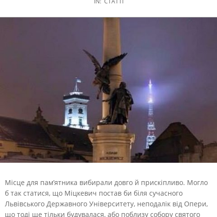
IN:
СТАТТІ
Місце для пам’ятника вибирали довго й прискіпливо. Могло
б так статися, що Міцкевич постав би біля сучасного
Львівського Державного Університету, неподалік від Опери,
що тоді ще тільки будувалася, або поблизу собору святого