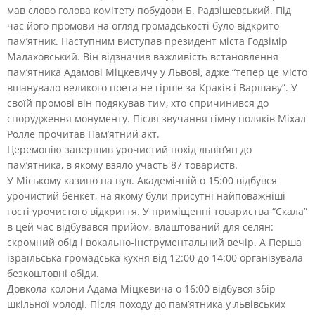
мав слово голова комітету побудови Б. Радзішевський. Під
час його промови на огляд громадськості було відкрито
пам’ятник. Наступним виступав президент міста Ґодзімір
Малаховський. Він відзначив важливість встановлення
пам’ятника Адамові Міцкевичу у Львові, адже “тепер це місто
вшанувало великого поета не гірше за Краків і Варшаву”. У
своїй промові він подякував тим, хто спричинився до
спорудження монументу. Після звучання гімну поляків Міхал
Ролле прочитав Пам’ятний акт.
Церемонію завершив урочистий похід львів’ян до
пам’ятника, в якому взяло участь 87 товариств.
У Міському казино на вул. Академічній о 15:00 відбувся
урочистий бенкет, на якому були присутні найповажніші
гості урочистого відкриття. У приміщенні товариства “Скала”
в цей час відбувався прийом, влаштований для селян:
скромний обід і вокально-інструментальний вечір. А Перша
ізраїльська громадська кухня від 12:00 до 14:00 організувала
безкоштовні обіди.
Довкола колони Адама Міцкевича о 16:00 відбувся збір
шкільної молоді. Після походу до пам’ятника у львівських