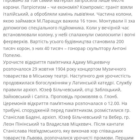
Піровано за той самий матеріал запросила лише 64074
корони. Патріотизм – чи економія? Компроміс: граніт взяли
італійський, а обробляли камінь львів’яни. Частина колони,
якою займався М.Паращук важила 16 тонн. Монтували її зха
допомогою спеціального підйомника. Коли у вечірній час
встановлювали колону, у небі спалахнули смолоскипи і вогні
феєрверків. Вартість усього будівництва становила 200
тисяч корон, з них 40 тисяч – гонорар скульптору Антоні
Попелю.
Урочисте відкриття пам’ятника Адаму Міцкевичу
розпочалося 29 жовтня 1904 року концертом Музичного
товариства в Міському театрі. Наступного дня урочистість
продовжилася богослужінням у Латинській катедрі. Службу
правили архієп. Юзеф Більчевський, отці Заблоцький,
Зайховський і Сапіга. Проповідь промовляв о. Глонб.
Церемонія відкриття пам’ятника розпочалася о 12.00. На
трибуні, спорудженій перед пам’ятником, розмістилися гр.
Станіслав Бадені, архієп. Юзеф Більчевський та Вебер, гр.
Леон Пінінський та Владислав Міцкевич. Після кантати
Станіслава Нєв’ядомського, яку виконав хор співацьких
товариств Львова, розпочалися урочисті промови. Першим