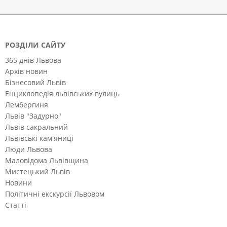
РОЗДІЛИ САЙТУ
365 днів Львова
Архів новин
Бізнесовий Львів
Енциклопедія львівських вулиць
Лембергиня
Львів "Задурно"
Львів сакральний
Львівські кам'яниці
Люди Львова
Маловідома Львівщина
Мистецький Львів
Новини
Політичні екскурсії Львовом
Статті