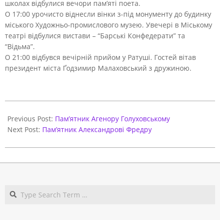
школах відбулися вечори пам’яті поета.
О 17:00 урочисто віднесли вінки з-під монументу до будинку
міського Художньо-промислового музею. Увечері в Міському
театрі відбулися вистави – “Барські Конфедерати” та
“Відьма”.
О 21:00 відбувся вечірній прийом у Ратуші. Гостей вітав
президент міста Ґодзимир Малаховський з дружиною.
2017-
10-
Previous Post:
Пам’ятник Агенору Голуховському
27
Next Post:
Пам’ятник Александрові Фредру
Search