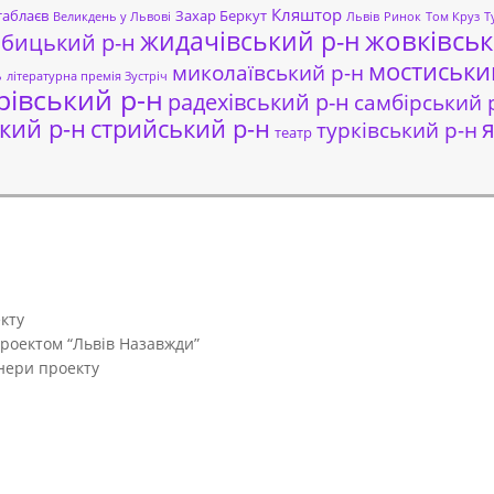
Кляштор
таблаєв
Захар Беркут
Великдень у Львові
Львів
Ринок
Том Круз
Т
жовківськ
жидачівський р-н
обицький р-н
мостиськи
миколаївський р-н
ь
літературна премія Зустріч
рівський р-н
радехівський р-н
самбірський 
кий р-н
стрийський р-н
я
турківський р-н
театр
кту
проектом “Львів Назавжди”
тнери проекту