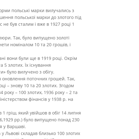
еформи польські марки вилучались з
ошення польської марки до злотого під
с не був сталим і вже в 1927 році 1
пюри. Так, було випущено золоті
нети номіналом 10 та 20 грошів, і
вані вони були ще в 1919 році. Окрім
та 5 злотих. Їх існування
и» було вилучено з обігу.
ся оновлення поточних грошей. Так,
оці – знову 10 та 20 злотих. Згодом
34 року – 100 злотих, 1936 року – 2 та
ністерством фінансів у 1938 р. на
1 гріш, який увійшов в обіг 14 липня
26,1929 рр.) було випущено понад 230
я у Варшаві.
а у Львові складав близько 100 злотих