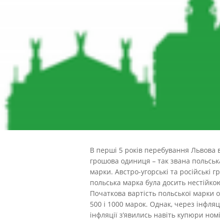
В перші 5 років перебування Львова в
грошова одиниця – так звана польська 
марки. Австро-угорські та російські 
польська марка була досить нестійко
Початкова вартість польської марки оці
500 і 1000 марок. Однак, через інфля
інфляції з’явились навіть купюри номі