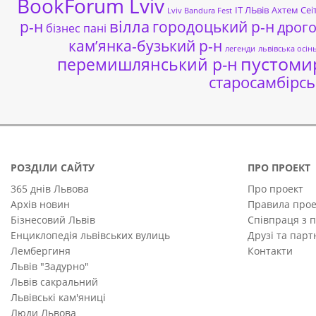
BookForum Lviv
ІТ ЛЬвів
Ахтем Сеі
Lviv Bandura Fest
р-н
вілла
городоцький р-н
дрог
бізнес пані
кам’янка-бузький р-н
легенди
львівська осін
пустоми
перемишлянський р-н
старосамбірсь
РОЗДІЛИ САЙТУ
ПРО ПРОЕКТ
365 днів Львова
Про проект
Архів новин
Правила прое
Бізнесовий Львів
Співпраця з 
Енциклопедія львівських вулиць
Друзі та пар
Лембергиня
Контакти
Львів "Задурно"
Львів сакральний
Львівські кам'яниці
Люди Львова