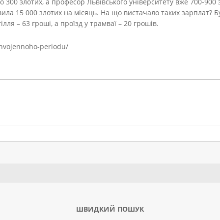
до 300 злотих, а професор Львівського університету вже 700-900
ила 15 000 злотих на місяць. На що вистачало таких зарплат? Бу
гілля – 63 гроші, а проїзд у трамваї – 20 грошів.
izhvojennoho-periodu/
Search
ШВИДКИЙ ПОШУК