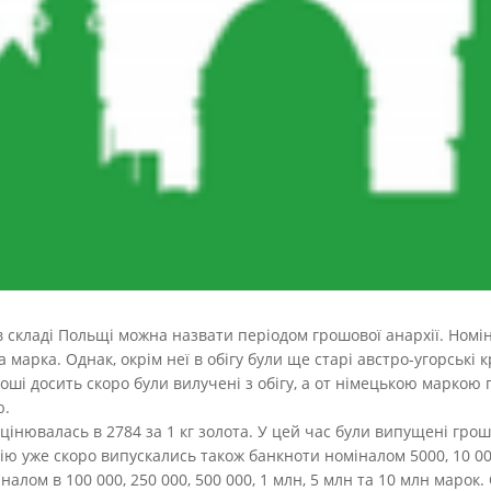
 складі Польщі можна назвати періодом грошової анархії. Номін
марка. Однак, окрім неї в обігу були ще старі австро-угорські кр
гроші досить скоро були вилучені з обігу, а от німецькою маркою
ю.
нювалась в 2784 за 1 кг золота. У цей час були випущені грошові 
цію уже скоро випускались також банкноти номіналом 5000, 10 00
налом в 100 000, 250 000, 500 000, 1 млн, 5 млн та 10 млн марок