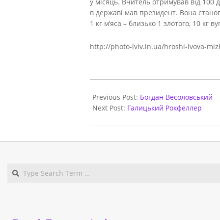
у місяць. Вчитель отримував від 100 
в державі мав президент. Вона станов
1 кг м’яса – близько 1 злотого, 10 кг ву
http://photo-lviv.in.ua/hroshi-lvova-m
2017-
10-
Previous Post:
Богдан Весоловський
27
Next Post:
Галицький Рокфеллер