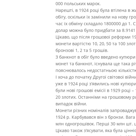
000 польських марок.
Нарешті, в 1924 році була втілена в ж
обігу, оскільки їх замінили на нову 
час їх обміну складало 1800000 до 1. 
долар можна було придбати за 8.9141
Цікаво, що після грошової реформи 19
монети вартістю 10, 20, 50 та 100 злот
бронзові 1, 2 та 5 грошів.
З банкнот в обіг було введено купюри н
монет та банкнот, існувала ще така річ
пояснювалось недостатньою кількістю б
І хоча до початку Другої світової ві
уже в 1924 році з’явились нові купюри 
були нові грошові емісії в 1929 році – 
20 злотих. Останніми на грошовому ри
випадок війни.
Монети різних номіналів запроваджув
1924 р. Карбувався він з бронзи. Ваг
млн одногрошівок. Перші 30 млн шт. ц
Цікаво також з’ясувати, яка була цінн