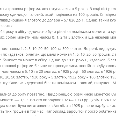
иття грошова реформа, яка готувалася аж 5 років. В ході цієї р
грошову одиницю – злотий, який поділявся на 100 грошів. Співідн
Співвідношення злотого до долара – 5.1826 до 1. Однак, такий кур
 злотих.
24 року в обігу одночасно були рівні за номіналом монети та ку
их, срібні монети номіналом ½, 1, 2 та 5 злотих, а ще нікелеві мо
оміналом 1, 2, 5, 10, 20, 50, 100 та 500 злотих. До речі, видруку
 як «здавкові білети», що мали номінал 1, 5, 10, 20, 50 грошів, 2 
анкнот та монет в обігу. Однак, до 1931 року ці «здавкові білет
йни грошові реформи більше не проводилися, постійно відбувало
номіналом в 5, 10 та 20 злотих, в 1925 році – 50 злотих, в 1926 р
10, 20, 50 злотих, 1930 року – 5 злотих, 1932 року – 100 злотих, 19
нку з’явились державні білети номіналом 1 злотий, випущені Мі
алися до обігу поетапно. Найдрібнішою розмінною монетою був 
а монети —- 1,5 г. Всього впродовж 1923— 1939 рр. (крім 1924,19
их монет було виготовлено в Англії, а з 1925 р. вони карбувалис
ість тих грошей в той час. Наприклад, заробіток просто робітник