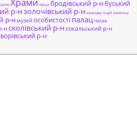
Храми
бродівський р-н
буський
уризм
афіша
ий р-н
золочівський р-н
календар подій
камяниці
палац
й р-н
особистості
музей
пасаж
сколівський р-н
сокальський р-н
р-н
ворівський р-н