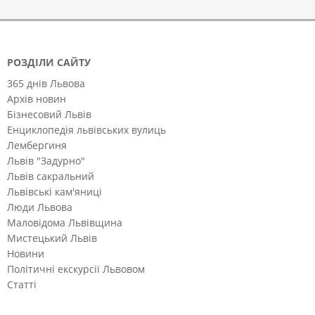
РОЗДІЛИ САЙТУ
365 днів Львова
Архів новин
Бізнесовий Львів
Енциклопедія львівських вулиць
Лембергиня
Львів "Задурно"
Львів сакральний
Львівські кам'яниці
Люди Львова
Маловідома Львівщина
Мистецький Львів
Новини
Політичні екскурсії Львовом
Статті