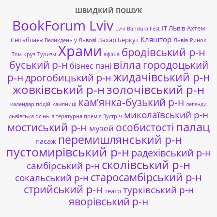
ШВИДКИЙ ПОШУК
BookForum Lviv
ІТ ЛЬвів
Ахтем
Lviv Bandura Fest
Кляштор
Сеітаблаєв
Захар Беркут
Великдень у Львові
Львів
Ринок
Храми
бродівський р-н
Том Круз
Туризм
афіша
буський р-н
вілла
городоцький
бізнес пані
жидачівський р-н
р-н
дрогобицький р-н
жовківський р-н
золочівський р-н
кам’янка-бузький р-н
календар подій
камяниці
легенди
миколаївський р-н
львівська осінь
літературна премія Зустріч
палац
мостиський р-н
особистості
музей
перемишлянський р-н
пасаж
пустомирівський р-н
радехівський р-н
сколівський р-н
самбірський р-н
старосамбірський р-н
сокальський р-н
стрийський р-н
турківський р-н
театр
яворівський р-н