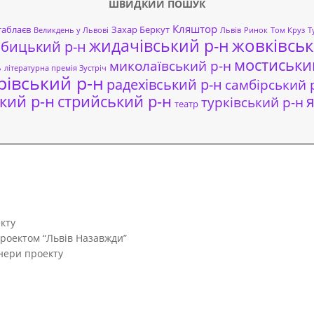
ШВИДКИЙ ПОШУК
Кляштор
таблаєв
Захар Беркут
Великдень у Львові
Львів
Ринок
Том Круз
Т
жовківськ
жидачівський р-н
обицький р-н
мостиськи
миколаївський р-н
ь
літературна премія Зустріч
рівський р-н
радехівський р-н
самбірський 
кий р-н
стрийський р-н
я
турківський р-н
театр
кту
проектом “Львів Назавжди”
тнери проекту