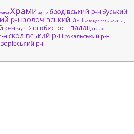
Храми
бродівський р-н
буський
уризм
афіша
ий р-н
золочівський р-н
календар подій
камяниці
палац
й р-н
особистості
музей
пасаж
сколівський р-н
сокальський р-н
р-н
ворівський р-н