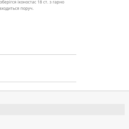
берігся іконостас 18 ст. з гарно
находиться поруч.