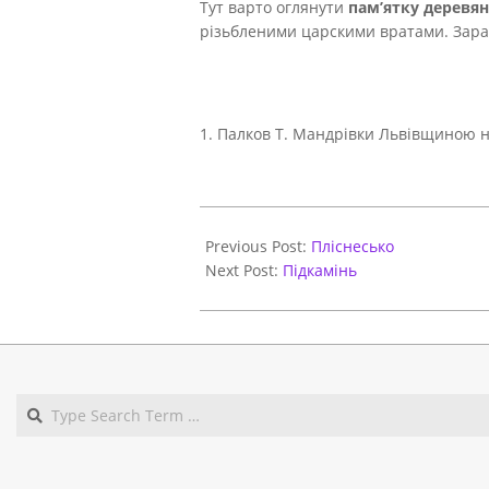
Тут варто оглянути
пам’ятку деревян
різьбленими царскими вратами. Зараз 
1. Палков Т. Мандрівки Львівщиною на 
2020-
10-
Previous Post:
Пліснесько
08
Next Post:
Підкамінь