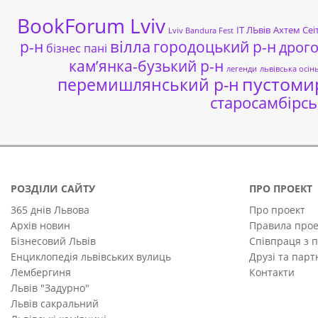
BookForum Lviv
ІТ ЛЬвів
Ахтем Сеі
Lviv Bandura Fest
р-н
вілла
городоцький р-н
дрог
бізнес пані
кам’янка-бузький р-н
легенди
львівська осін
пустоми
перемишлянський р-н
старосамбірсь
РОЗДІЛИ САЙТУ
ПРО ПРОЕКТ
365 днів Львова
Про проект
Архів новин
Правила прое
Бізнесовий Львів
Співпраця з 
Енциклопедія львівських вулиць
Друзі та пар
Лембергиня
Контакти
Львів "Задурно"
Львів сакральний