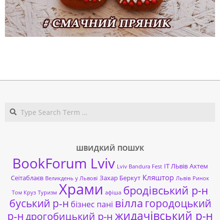
2018-
11-
06
Search
ШВИДКИЙ ПОШУК
BookForum Lviv
ІТ ЛЬвів
Ахтем
Lviv Bandura Fest
Кляштор
Сеітаблаєв
Захар Беркут
Великдень у Львові
Львів
Ринок
Храми
бродівський р-н
Том Круз
Туризм
афіша
буський р-н
вілла
городоцький
бізнес пані
жидачівський р-н
р-н
дрогобицький р-н