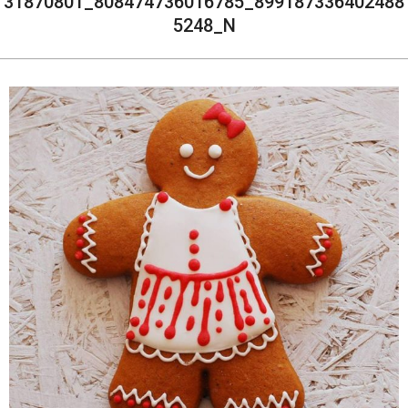
31870801_808474736016785_899187336402488
5248_N