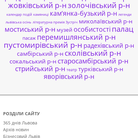
жовківський р-н
золочівський р-н
кам’янка-бузький р-н
календар подій
камяниці
легенди
миколаївський р-н
львівська осінь
літературна премія Зустріч
палац
мостиський р-н
особистості
музей
перемишлянський р-н
пасаж
пустомирівський р-н
радехівський р-н
сколівський р-н
самбірський р-н
старосамбірський р-н
сокальський р-н
стрийський р-н
турківський р-н
театр
яворівський р-н
РОЗДІЛИ САЙТУ
365 днів Львова
Архів новин
Бізнесовий Львів