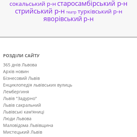
старосамбірський р-н
сокальський р-н
стрийський р-н
турківський р-н
театр
яворівський р-н
РОЗДІЛИ САЙТУ
365 днів Львова
Архів новин
Бізнесовий Львів
Енциклопедія львівських вулиць
Лембергиня
Львів "Задурно"
Львів сакральний
Львівські кам'яниці
Люди Львова
Маловідома Львівщина
Мистецький Львів