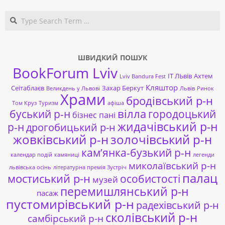
Search
ШВИДКИЙ ПОШУК
BookForum Lviv
ІТ ЛЬвів
Ахтем
Lviv Bandura Fest
Кляштор
Сеітаблаєв
Захар Беркут
Великдень у Львові
Львів
Ринок
Храми
бродівський р-н
Том Круз
Туризм
афіша
буський р-н
вілла
городоцький
бізнес пані
жидачівський р-н
р-н
дрогобицький р-н
жовківський р-н
золочівський р-н
кам’янка-бузький р-н
календар подій
камяниці
легенди
миколаївський р-н
львівська осінь
літературна премія Зустріч
палац
мостиський р-н
особистості
музей
перемишлянський р-н
пасаж
пустомирівський р-н
радехівський р-н
сколівський р-н
самбірський р-н