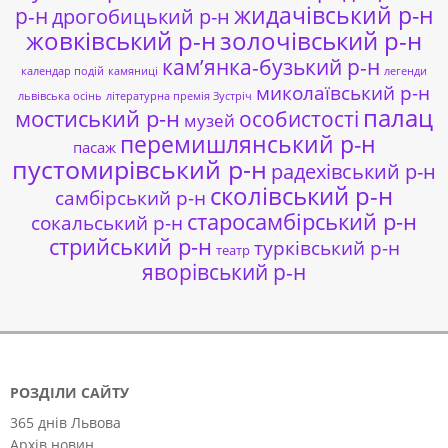
жидачівський р-н
р-н
дрогобицький р-н
жовківський р-н
золочівський р-н
кам’янка-бузький р-н
календар подій
камяниці
легенди
миколаївський р-н
львівська осінь
літературна премія Зустріч
палац
мостиський р-н
особистості
музей
перемишлянський р-н
пасаж
пустомирівський р-н
радехівський р-н
сколівський р-н
самбірський р-н
старосамбірський р-н
сокальський р-н
стрийський р-н
турківський р-н
театр
яворівський р-н
РОЗДІЛИ САЙТУ
365 днів Львова
Архів новин