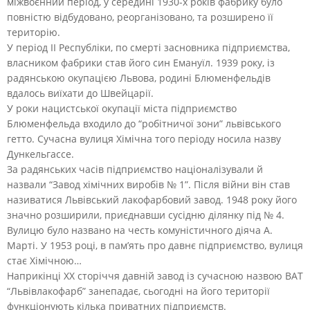
міжвоєнний період, у середині 1930-х років фабрику було
повністю відбудовано, реорганізовано, та розширено її
територію.
У період II Республіки, по смерті засновника підприємства,
власником фабрики став його син Емануїл. 1939 року, із
радянською окупацією Львова, родині Блюменфельдів
вдалось виїхати до Швейцарії.
У роки нацистської окупації міста підприємство
Блюменфельда входило до “робітничої зони” львівського
гетто. Сучасна вулиця Хімічна того періоду носила назву
Дункельгассе.
За радянських часів підприємство націоналізували й
назвали “Завод хімічних виробів № 1”. Після війни він став
називатися Львівський лакофарбовий завод. 1948 року його
значно розширили, приєднавши сусідню ділянку під № 4.
Вулицю було названо на честь комуністичного діяча А.
Марті. У 1953 році, в пам’ять про давнє підприємство, вулиця
стає Хімічною…
Наприкінці ХХ сторіччя давній завод із сучасною назвою ВАТ
“Львівлакофарб” занепадає, сьогодні на його території
функціонують кілька приватних підприємств.