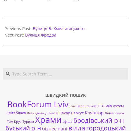
2021-
06-
Previous Post:
Вулиця Б. Хмельницького
01
Next Post:
Вулиця Фредра
Search
ШВИДКИЙ ПОШУК
BookForum Lviv
ІТ ЛЬвів
Ахтем
Lviv Bandura Fest
Кляштор
Сеітаблаєв
Захар Беркут
Великдень у Львові
Львів
Ринок
Храми
бродівський р-н
Том Круз
Туризм
афіша
буський р-н
вілла
городоцький
бізнес пані