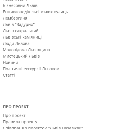
Бізнесовий Львів
Енциклопедія львівських вулиць
Лембергиня
Львів "Задурно"
Львів сакральний
Львівські кам'яниці
Люди Львова
Маловідома Львівщина
Мистецький Львів
Новини
Політичні екскурсії Львовом
Статті
ПРО ПРОЕКТ
Про проект
Правила проекту
Співпраця з проектом “Львів Назавжди”