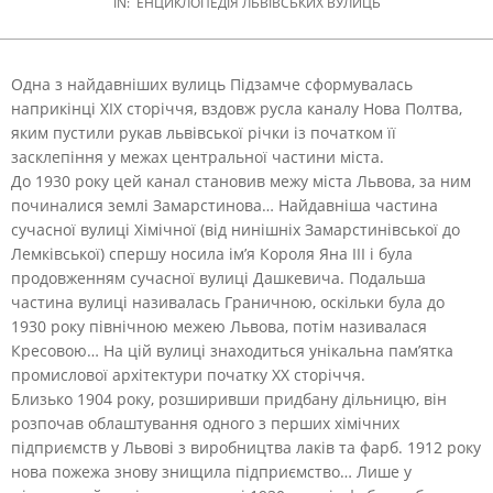
IN:
ЕНЦИКЛОПЕДІЯ ЛЬВІВСЬКИХ ВУЛИЦЬ
Одна з найдавніших вулиць Підзамче сформувалась
наприкінці ХІХ сторіччя, вздовж русла каналу Нова Полтва,
яким пустили рукав львівської річки із початком її
засклепіння у межах центральної частини міста.
До 1930 року цей канал становив межу міста Львова, за ним
починалися землі Замарстинова… Найдавніша частина
сучасної вулиці Хімічної (від нинішніх Замарстинівської до
Лемківської) спершу носила ім’я Короля Яна ІІІ і була
продовженням сучасної вулиці Дашкевича. Подальша
частина вулиці називалась Граничною, оскільки була до
1930 року північною межею Львова, потім називалася
Кресовою… На цій вулиці знаходиться унікальна пам’ятка
промислової архітектури початку XX сторіччя.
Близько 1904 року, розширивши придбану дільницю, він
розпочав облаштування одного з перших хімічних
підприємств у Львові з виробництва лаків та фарб. 1912 року
нова пожежа знову знищила підприємство… Лише у