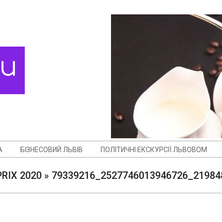
ди
А
БІЗНЕСОВИЙ ЛЬВІВ
ПОЛІТИЧНІ ЕКСКУРСІЇ ЛЬВОВОМ
RIX 2020 »
79339216_2527746013946726_21984