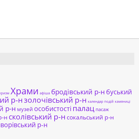
Храми
бродівський р-н
буський
уризм
афіша
ий р-н
золочівський р-н
календар подій
камяниці
палац
й р-н
особистості
музей
пасаж
сколівський р-н
сокальський р-н
р-н
ворівський р-н