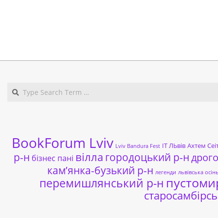
2020-
02-
05
BookForum Lviv
ІТ ЛЬвів
Ахтем Сеі
Lviv Bandura Fest
р-н
вілла
городоцький р-н
дрог
бізнес пані
кам’янка-бузький р-н
легенди
львівська осін
пустоми
перемишлянський р-н
старосамбірсь