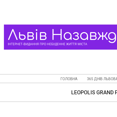
Skip
to
content
Львів Назавж
ІНТЕРНЕТ-ВИДАННЯ ПРО НЕБУДЕННЕ ЖИТТЯ МІСТА
Navigation
ГОЛОВНА
365 ДНІВ ЛЬВОВ
Menu
LEOPOLIS GRAND P