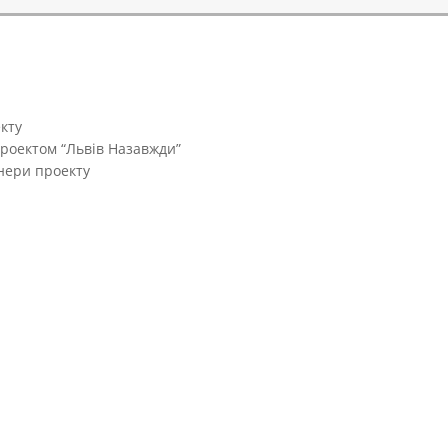
кту
проектом “Львів Назавжди”
тнери проекту