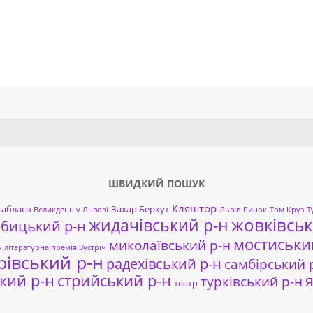
Search
ШВИДКИЙ ПОШУК
Кляштор
таблаєв
Захар Беркут
Великдень у Львові
Львів
Ринок
Том Круз
Т
жовківськ
жидачівський р-н
обицький р-н
мостиськи
миколаївський р-н
ь
літературна премія Зустріч
рівський р-н
радехівський р-н
самбірський 
кий р-н
стрийський р-н
я
турківський р-н
театр