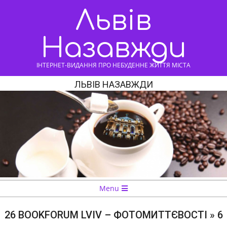
Skip
Львів
to
content
Назавжди
ІНТЕРНЕТ-ВИДАННЯ ПРО НЕБУДЕННЕ ЖИТТЯ МІСТА
ЛЬВІВ НАЗАВЖДИ
Navigation
Menu
Menu
26 BOOKFORUM LVIV – ФОТОМИТТЄВОСТІ »
6