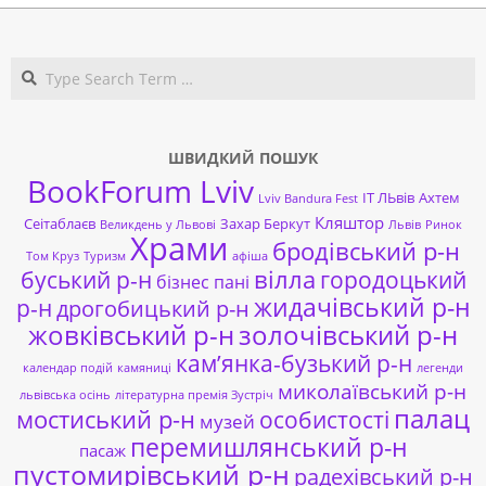
09-
17
Search
ШВИДКИЙ ПОШУК
BookForum Lviv
ІТ ЛЬвів
Ахтем
Lviv Bandura Fest
Кляштор
Сеітаблаєв
Захар Беркут
Великдень у Львові
Львів
Ринок
Храми
бродівський р-н
Том Круз
Туризм
афіша
буський р-н
вілла
городоцький
бізнес пані
жидачівський р-н
р-н
дрогобицький р-н
жовківський р-н
золочівський р-н
кам’янка-бузький р-н
календар подій
камяниці
легенди
миколаївський р-н
львівська осінь
літературна премія Зустріч
палац
мостиський р-н
особистості
музей
перемишлянський р-н
пасаж
пустомирівський р-н
радехівський р-н