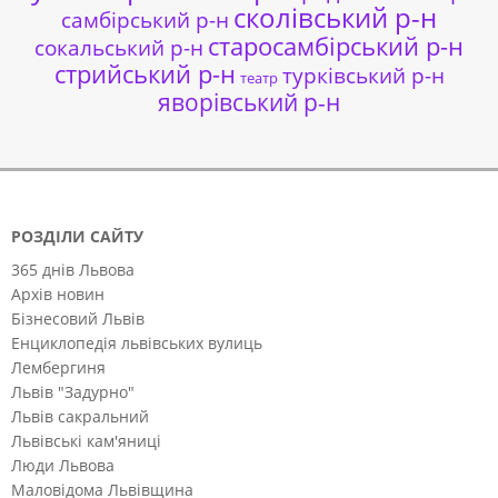
сколівський р-н
самбірський р-н
старосамбірський р-н
сокальський р-н
стрийський р-н
турківський р-н
театр
яворівський р-н
РОЗДІЛИ САЙТУ
365 днів Львова
Архів новин
Бізнесовий Львів
Енциклопедія львівських вулиць
Лембергиня
Львів "Задурно"
Львів сакральний
Львівські кам'яниці
Люди Львова
Маловідома Львівщина