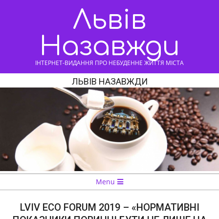
Skip
Львів
to
content
Назавжди
ІНТЕРНЕТ-ВИДАННЯ ПРО НЕБУДЕННЕ ЖИТТЯ МІСТА
ЛЬВІВ НАЗАВЖДИ
Navigation
Menu
Menu
LVIV ECO FORUM 2019 – «НОРМАТИВНІ