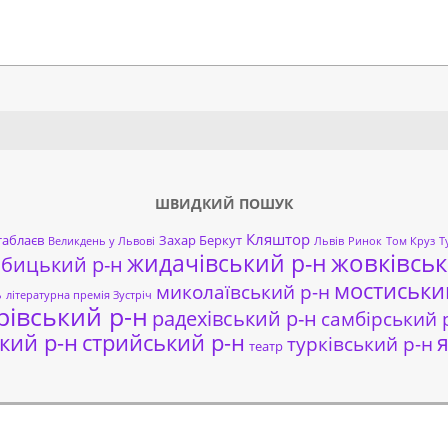
Search
ШВИДКИЙ ПОШУК
Кляштор
таблаєв
Захар Беркут
Великдень у Львові
Львів
Ринок
Том Круз
Т
жовківськ
жидачівський р-н
обицький р-н
мостиськи
миколаївський р-н
ь
літературна премія Зустріч
рівський р-н
радехівський р-н
самбірський 
кий р-н
стрийський р-н
я
турківський р-н
театр