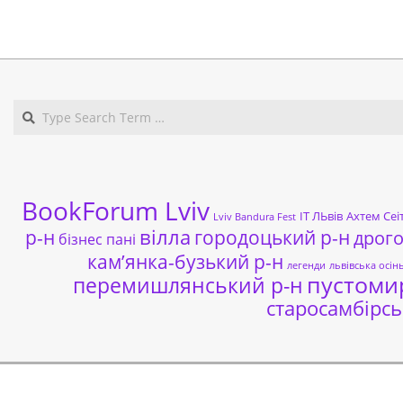
2019-
09-
17
BookForum Lviv
ІТ ЛЬвів
Ахтем Сеі
Lviv Bandura Fest
р-н
вілла
городоцький р-н
дрог
бізнес пані
кам’янка-бузький р-н
легенди
львівська осін
пустоми
перемишлянський р-н
старосамбірсь