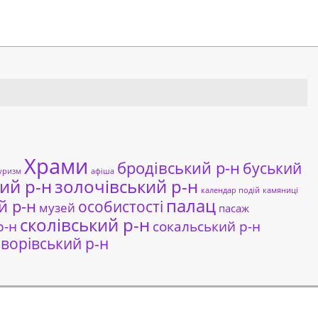
Храми
бродівський р-н
буський
уризм
афіша
ий р-н
золочівський р-н
календар подій
камяниці
палац
й р-н
особистості
музей
пасаж
сколівський р-н
сокальський р-н
р-н
ворівський р-н