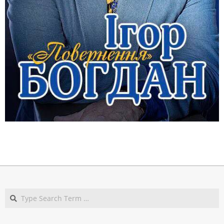
2018-
09-
13
Search