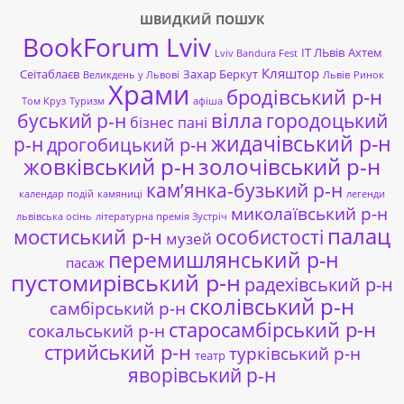
ШВИДКИЙ ПОШУК
BookForum Lviv
ІТ ЛЬвів
Ахтем
Lviv Bandura Fest
Кляштор
Сеітаблаєв
Захар Беркут
Великдень у Львові
Львів
Ринок
Храми
бродівський р-н
Том Круз
Туризм
афіша
буський р-н
вілла
городоцький
бізнес пані
жидачівський р-н
р-н
дрогобицький р-н
жовківський р-н
золочівський р-н
кам’янка-бузький р-н
календар подій
камяниці
легенди
миколаївський р-н
львівська осінь
літературна премія Зустріч
палац
мостиський р-н
особистості
музей
перемишлянський р-н
пасаж
пустомирівський р-н
радехівський р-н
сколівський р-н
самбірський р-н
старосамбірський р-н
сокальський р-н
стрийський р-н
турківський р-н
театр
яворівський р-н