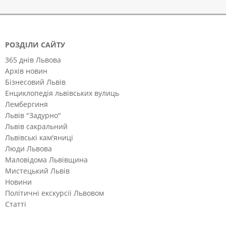
РОЗДІЛИ САЙТУ
365 днів Львова
Архів новин
Бізнесовий Львів
Енциклопедія львівських вулиць
Лембергиня
Львів "Задурно"
Львів сакральний
Львівські кам'яниці
Люди Львова
Маловідома Львівщина
Мистецький Львів
Новини
Політичні екскурсії Львовом
Статті