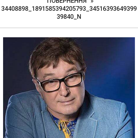
“ПОВЕРНЕННЯ” »
34408898_1891585394205793_34516393649399
39840_N