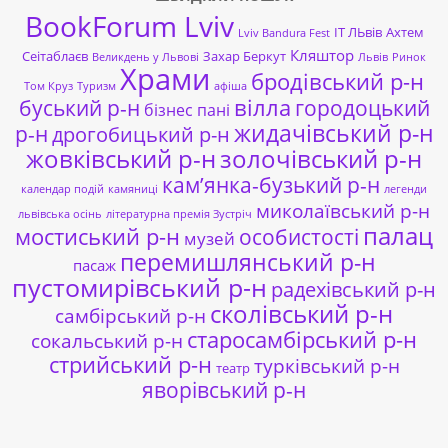
BookForum Lviv
ІТ ЛЬвів
Ахтем
Lviv Bandura Fest
Кляштор
Сеітаблаєв
Захар Беркут
Великдень у Львові
Львів
Ринок
Храми
бродівський р-н
Том Круз
Туризм
афіша
буський р-н
вілла
городоцький
бізнес пані
жидачівський р-н
р-н
дрогобицький р-н
жовківський р-н
золочівський р-н
кам’янка-бузький р-н
календар подій
камяниці
легенди
миколаївський р-н
львівська осінь
літературна премія Зустріч
палац
мостиський р-н
особистості
музей
перемишлянський р-н
пасаж
пустомирівський р-н
радехівський р-н
сколівський р-н
самбірський р-н
старосамбірський р-н
сокальський р-н
стрийський р-н
турківський р-н
театр
яворівський р-н