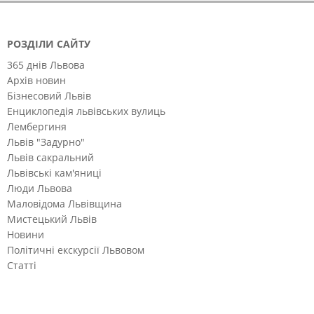
РОЗДІЛИ САЙТУ
365 днів Львова
Архів новин
Бізнесовий Львів
Енциклопедія львівських вулиць
Лембергиня
Львів "Задурно"
Львів сакральний
Львівські кам'яниці
Люди Львова
Маловідома Львівщина
Мистецький Львів
Новини
Політичні екскурсії Львовом
Статті