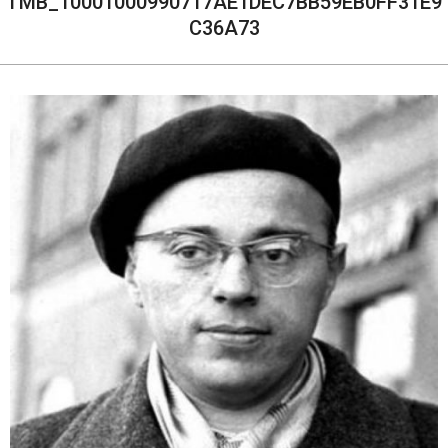
TMB_10001000990717AE1DEC7BB59EB0FF31E9
C36A73