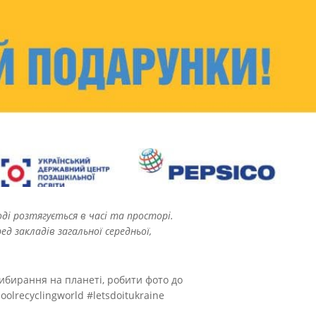
ді розтягується в часі та просторі.
ед закладів загальної середньої,
ибирання на планеті, робити фото до
olrecyclingworld #letsdoitukraine