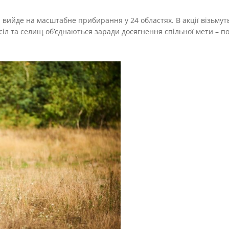
а вийде на масштабне прибирання у 24 областях. В акції візьмут
к, сіл та селищ об’єднаються заради досягнення спільної мети – п