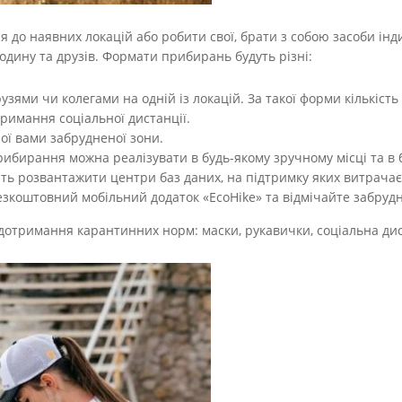
до наявних локацій або робити свої, брати з собою засоби інди
родину та друзів. Формати прибирань будуть різні:
рузями чи колегами на одній із локацій. За такої форми кількість
римання соціальної дистанції.
ї вами забрудненої зони.
ибирання можна реалізувати в будь-якому зручному місці та в 
лить розвантажити центри баз даних, на підтримку яких витрачаєт
зкоштовний мобільний додаток «EcoHike» та відмічайте забрудн
 дотримання карантинних норм: маски, рукавички, соціальна дис