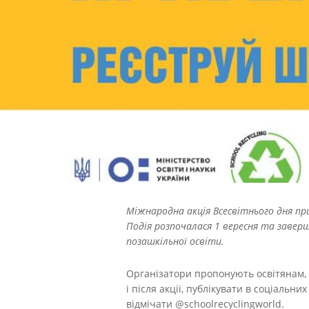
Міжнародна акція Всесвітнього дня при
Подія розпочалася 1 вересня та заверши
позашкільної освіти.
Організатори пропонують освітянам, 
і після акції, публікувати в соціаль
відмічати @schoolrecyclingworld.