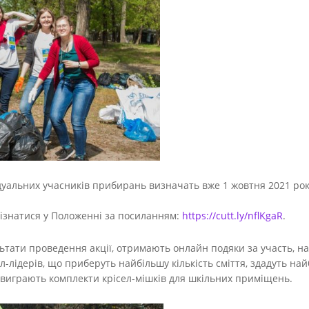
уальних учасників прибирань визначать вже 1 жовтня 2021 року
ізнатися у Положенні за посиланням:
https://cutt.ly/nflKgaR
.
льтати проведення акції, отримають онлайн подяки за участь, н
л-лідерів, що приберуть найбільшу кількість сміття, здадуть най
 виграють комплекти крісел-мішків для шкільних приміщень.