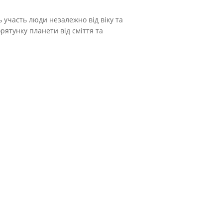
ь участь люди незалежно від віку та
орятунку планети від сміття та