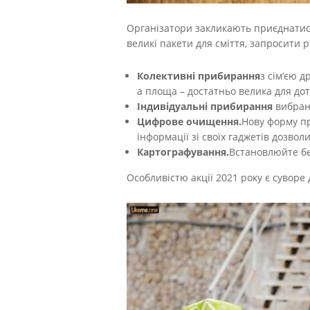
Організатори закликають приєднатися 
великі пакети для сміття, запросити 
Колективні прибирання
з сім’єю д
а площа – достатньо велика для дот
Індивідуальні прибирання
вибрано
Цифрове очищення.
Нову форму пр
інформації зі своїх гаджетів дозво
Картографування.
Встановлюйте бе
Особливістю акції 2021 року є суворе