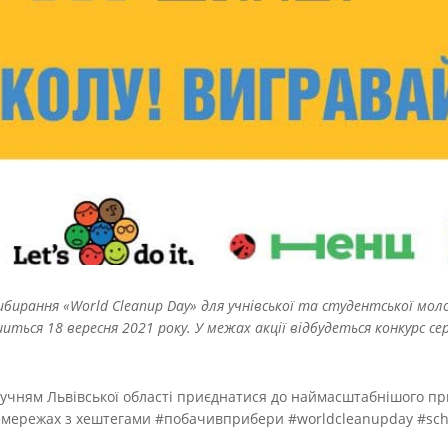
бирання «World Cleanup Day» для учнівської та студентської моло
ться 18 вересня 2021 року. У межах акції відбудеться конкурс сер
учням Львівської області приєднатися до наймасштабнішого пр
них мережах з хештегами #побачивприбери #worldcleanupday #scho