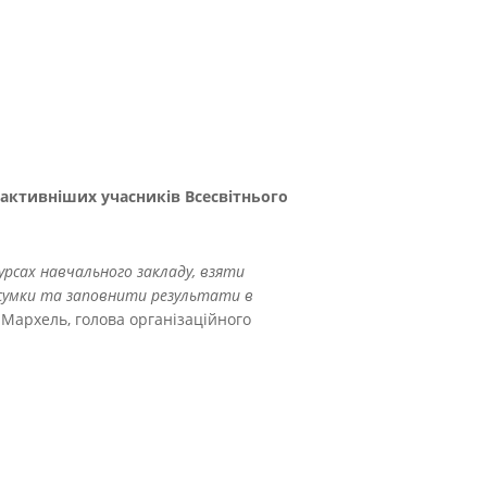
йактивніших учасників Всесвітнього
урсах навчального закладу, взяти
ідсумки та заповнити результати в
Мархель, голова організаційного