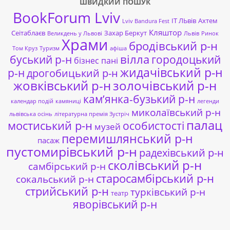
ШВИДКИЙ ПОШУК
BookForum Lviv
ІТ ЛЬвів
Ахтем
Lviv Bandura Fest
Кляштор
Сеітаблаєв
Захар Беркут
Великдень у Львові
Львів
Ринок
Храми
бродівський р-н
Том Круз
Туризм
афіша
буський р-н
вілла
городоцький
бізнес пані
жидачівський р-н
р-н
дрогобицький р-н
жовківський р-н
золочівський р-н
кам’янка-бузький р-н
календар подій
камяниці
легенди
миколаївський р-н
львівська осінь
літературна премія Зустріч
палац
мостиський р-н
особистості
музей
перемишлянський р-н
пасаж
пустомирівський р-н
радехівський р-н
сколівський р-н
самбірський р-н
старосамбірський р-н
сокальський р-н
стрийський р-н
турківський р-н
театр
яворівський р-н