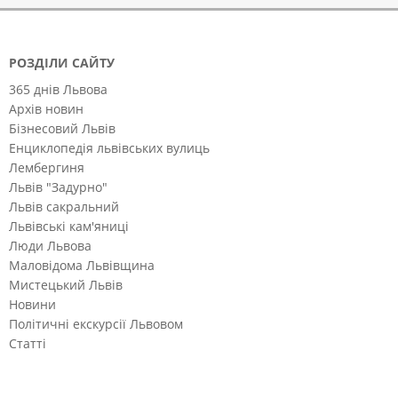
РОЗДІЛИ САЙТУ
365 днів Львова
Архів новин
Бізнесовий Львів
Енциклопедія львівських вулиць
Лембергиня
Львів "Задурно"
Львів сакральний
Львівські кам'яниці
Люди Львова
Маловідома Львівщина
Мистецький Львів
Новини
Політичні екскурсії Львовом
Статті