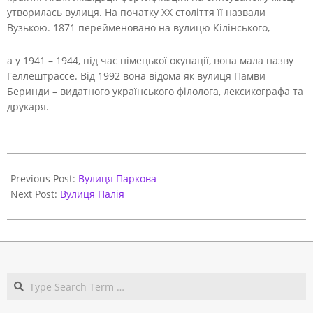
утворилась вулиця. На початку XX століття її назвали
Вузькою. 1871 перейменовано на вулицю Кілінського,
а у 1941 – 1944, під час німецької окупації, вона мала назву
Геллештрассе. Від 1992 вона відома як вулиця Памви
Беринди – видатного українського філолога, лексикографа та
друкаря.
2021-
06-
Previous Post:
Вулиця Паркова
01
Next Post:
Вулиця Палія
Search