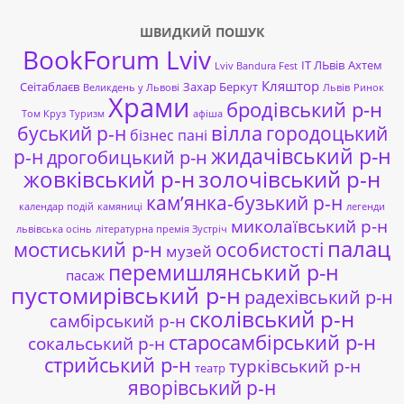
ШВИДКИЙ ПОШУК
BookForum Lviv
ІТ ЛЬвів
Ахтем
Lviv Bandura Fest
Кляштор
Сеітаблаєв
Захар Беркут
Великдень у Львові
Львів
Ринок
Храми
бродівський р-н
Том Круз
Туризм
афіша
буський р-н
вілла
городоцький
бізнес пані
жидачівський р-н
р-н
дрогобицький р-н
жовківський р-н
золочівський р-н
кам’янка-бузький р-н
календар подій
камяниці
легенди
миколаївський р-н
львівська осінь
літературна премія Зустріч
палац
мостиський р-н
особистості
музей
перемишлянський р-н
пасаж
пустомирівський р-н
радехівський р-н
сколівський р-н
самбірський р-н
старосамбірський р-н
сокальський р-н
стрийський р-н
турківський р-н
театр
яворівський р-н