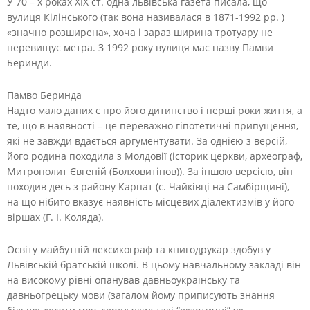
У 70 – х роках XIX ст. одна львівська газета писала, що
вулиця Кілінського (так вона називалася в 1871-1992 рр. )
«значно розширена», хоча і зараз ширина тротуару не
перевищує метра. З 1992 року вулиця має назву Памви
Беринди.
Памво Беринда
Надто мало даних є про його дитинство і перші роки життя, а
те, що в наявності – це переважно гіпотетичні припущення,
які не завжди вдається аргументувати. За однією з версій,
його родина походила з Молдовії (історик церкви, археограф,
Митрополит Євгеній (Болховитінов)). За іншою версією, він
походив десь з району Карпат (c. Чайківці на Самбірщині),
на що нібито вказує наявність місцевих діалектизмів у його
віршах (Г. І. Коляда).
Освіту майбутній лексикограф та книгодрукар здобув у
Львівській братській школі. В цьому навчальному закладі він
на високому рівні опанував давньоукраїнську та
давньогрецьку мови (загалом йому приписують знання