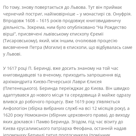
По тому, знову повертається до Львова. Тут він приймає
чернечий постриг, найімовірніше – у монастирі св. Онуфрія.
Впродовж 1608 – 1615 років продовжує книговидавничу
діяльність. Зокрема, ним було опубліковано “На Рождество
вірші”, присвячені львівському єпископу Єремії
(Тисаровському), який, між іншим, очолював процесію
висвячення Петра (Могили) в єпископи, що відбувалась саме
у Львові.
У 1617 році П. Беринді, вже досить знаному на той час
книговидавцеві та вченому, приходить запрошення від
архімандрита Києво-Печерської Лаври Єлисея
(Плетенецького). Беринда переїжджає до Києва. Він швидко
адаптувався до нового місця та середовища й майже одразу
влився до робочого процесу. Вже 1619 року з’являється
Анфологіон (збірка вибраних служб на всі 12 місяців року), а
1620 року Номоканон (збірник церковного права), до виходу
яких доклався і Памво Беринда. Згодом, під час візиту до
Києва єрусалимського патріарха Феофана, останній надав
ієромонаху Беринді титул протосинкела (помічник