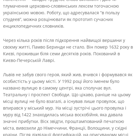
тлумачення церковно-словянських лексем тогочасною
українською мовою. Роботу, що адресувалася “в пользу
спудеев”, можна розцінювати як прототип сучасних
енциклопедичних словників.
Через кілька років після підкорення найвищої вершини у
своєму житті, Памво Беринди не стало. Він помер 1632 року в
Києві, проживши біля семи десятків років. Похований в
Києво-Печерській Лаврі.
Львів не забув свого героя, який жив, вчився і формувався як
особистість у цьому місті. У 1992 році його іменем було
названо вулицю в самому центрі, яка сполучає вул.
Театральну і проспект Свободи. Що цікаво, раніше на цьому
місці вулиці не було взагалі, а існував лише провулок, що
впирався у міський мур. На місці зустрічі цього провулка і
муру від 1422 знаходилась міська воскобійня, яка давала
значні прибутки. Віск звідти, проштампований печаткою
міста, вивозили до Німеччини, Франції, Волощини, у східні
країни. Після ліквідації фортифікацій, на описуваному місці