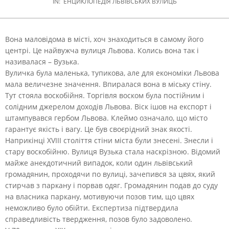
IN:
ЕНЦИКЛОПЕДІЯ ЛЬВІВСЬКИХ ВУЛИЦЬ
Вона маловідома в місті, хоч знаходиться в самому його
центрі. Це найвужча вулиця Львова. Колись вона так і
називалася – Вузька.
Вуличка була маленька, тупикова, але для економіки Львова
мала величезне значення. Впиралася вона в міську стіну.
Тут стояла воскобійня. Торгівля воском була постійним і
солідним джерелом доходів Львова. Віск ішов на експорт і
штампувався гербом Львова. Клеймо означало, що місто
гарантує якість і вагу. Це був своєрідний знак якості.
Наприкінці XVIII століття стіни міста були знесені. Знесли і
стару воскобійню. Вулиця Вузька стала наскрізною. Відомий
майже анекдотичний випадок, коли один львівський
громадянин, проходячи по вулиці, зачепився за цвях, який
стирчав з паркану і порвав одяг. Громадянин подав до суду
на власника паркану, мотивуючи позов тим, що цвях
неможливо було обійти. Експертиза підтвердила
справедливість твердження, позов було задоволено.