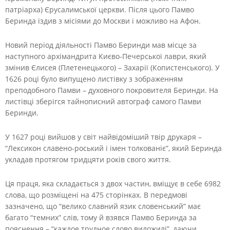
патріарха) Єрусалимської церкви. Після цього Памво
Беринда їздив з місіями до Москви і можливо на Афон.
Новий період діяльності Памво Беринди мав місце за
наступного архімандрита Києво-Печерської лаври, який
змінив Єлисея (Плетенецького) – Захарії (Копистенського). У
1626 році було випущено листівку з зображенням
преподобного Памви – духовного покровителя Беринди. На
листівці зберігся тайнописний автограф самого Памви
Беринди.
У 1627 році вийшов у світ найвідоміший твір друкаря –
“Лексикон славено-роський і імен толкованіє”, який Беринда
укладав протягом тридцяти років свого життя.
Ця праця, яка складається з двох частин, вміщує в себе 6982
слова, що розміщені на 475 сторінках. В передмові
зазначено, що “велико славний язик словенський” має
багато “темних” слів, тому й взявся Памво Беринда за
пояснення – “каждое трудное слово виложилі”, даючи