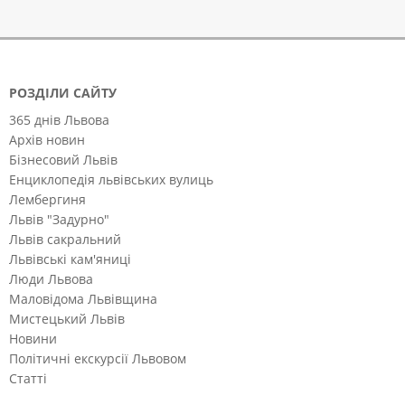
РОЗДІЛИ САЙТУ
365 днів Львова
Архів новин
Бізнесовий Львів
Енциклопедія львівських вулиць
Лембергиня
Львів "Задурно"
Львів сакральний
Львівські кам'яниці
Люди Львова
Маловідома Львівщина
Мистецький Львів
Новини
Політичні екскурсії Львовом
Статті