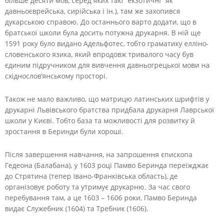
більше десяти мов, серед яких такі “екзотичні” як
давньоєврейська, сирійська і ін.), там же захопився
дукарською справою. До останнього варто додати, що в
братської школи була досить потужна друкарня. В ній ще
1591 року було видано Адельфотес, тобто граматику елліно-
словенського язика, який впродовж тривалого часу був
єдиним підручником для вивчення давньогрецької мови на
східнослов’янському просторі.
Також не мало важливо, що матрицю латинських шрифтів у
друкарні Львівського братства придбала друкарня Лаврської
школи у Києві. Тобто база та можливості для розвитку й
зростання в Беринди були хороші.
Після завершення навчання, на запрошення єпископа
Гедеона (Балабана), у 1603 році Памво Беринда переїжджає
до Стрятина (тепер Івано-Франківська область), де
організовує роботу та утримує друкарню. За час свого
перебування там, а це 1603 – 1606 роки, Памво Беринда
видає Служебник (1604) та Требник (1606).