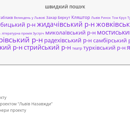
ШВИДКИЙ ПОШУК
Кляштор
таблаєв
Захар Беркут
Великдень у Львові
Львів
Ринок
Том Круз
Т
жовківськ
жидачівський р-н
обицький р-н
мостиськи
миколаївський р-н
ь
літературна премія Зустріч
рівський р-н
радехівський р-н
самбірський 
кий р-н
стрийський р-н
я
турківський р-н
театр
кту
проектом “Львів Назавжди”
тнери проекту