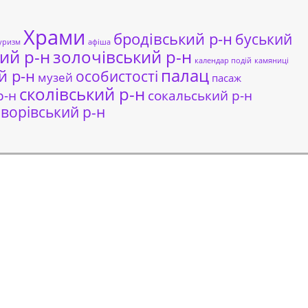
Храми
бродівський р-н
буський
уризм
афіша
ий р-н
золочівський р-н
календар подій
камяниці
палац
й р-н
особистості
музей
пасаж
сколівський р-н
сокальський р-н
р-н
ворівський р-н