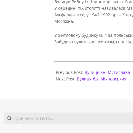
Вулицю Рибну із Чорноморською з’єдн
У середині ХІХ столітті називалася Мар
Аусфалльґассе, у 1946-1992 рр. – Халт
Мосяжна.
У житловому будинку № 4 за польських
Забудова вулиці – класицизм, сецесія,
2021-
06-
Previous Post:
Вулиця кн. Мстислава
01
Next Post:
Вулиця бр. Міхновських