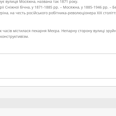
ує вулиця Мосяжна, названа так 1871 року.
ії Сніжної бічна, у 1871-1885 рр. – Мосяжна, у 1885-1946 рр. – Б
уріна, на честь російського робітника-революціонера ХІХ столітт
 часів містилася пекарня Меєра. Непарну сторону вулиці зруйно
 конструктивізм.
Search