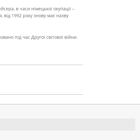
ейсера, в часи німецької окупації –
я, від 1992 року знову має назву
вано під час Другої світової війни.