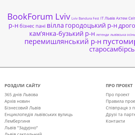
BookForum Lviv
ІТ ЛЬвів
Ахтем Сеі
Lviv Bandura Fest
р-н
вілла
городоцький р-н
дрог
бізнес пані
кам’янка-бузький р-н
легенди
львівська осін
пустоми
перемишлянський р-н
старосамбірсь
РОЗДІЛИ САЙТУ
ПРО ПРОЕКТ
365 днів Львова
Про проект
Архів новин
Правила прое
Бізнесовий Львів
Співпраця з 
Енциклопедія львівських вулиць
Друзі та пар
Лембергиня
Контакти
Львів "Задурно"
Львів сакральний