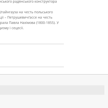
нського радянського конструктора
– Штайнгауза на честь польського
ції – Петрушевичґассе на честь
рала Павла Нахімова (1800-1855). У
зму і сецесії.