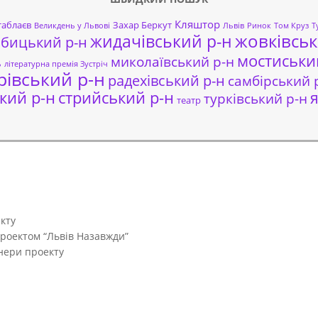
Кляштор
таблаєв
Захар Беркут
Великдень у Львові
Львів
Ринок
Том Круз
Т
жовківськ
жидачівський р-н
обицький р-н
мостиськи
миколаївський р-н
ь
літературна премія Зустріч
рівський р-н
радехівський р-н
самбірський 
кий р-н
стрийський р-н
я
турківський р-н
театр
кту
проектом “Львів Назавжди”
тнери проекту