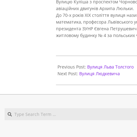
Вулицю Куліша з проспектом Чорновол
авіаційних двигунів Архипа Люльки.
До 70-х років ХІХ століття вулиця наз
математика, професора Львівського ун
президента ЗУНР Євгена Петрушевича (
житловому будинку № 4 за польських ч
2021-
06-
Previous Post:
Вулиця Льва Толстого
01
Next Post:
Вулиця Людкевича