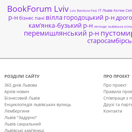
BookForum Lviv
ІТ ЛЬвів
Ахтем Сеі
Lviv Bandura Fest
р-н
вілла
городоцький р-н
дрог
бізнес пані
кам’янка-бузький р-н
легенди
львівська осін
пустоми
перемишлянський р-н
старосамбірсь
РОЗДІЛИ САЙТУ
ПРО ПРОЕКТ
365 днів Львова
Про проект
Архів новин
Правила прое
Бізнесовий Львів
Співпраця з 
Енциклопедія львівських вулиць
Друзі та пар
Лембергиня
Контакти
Львів "Задурно"
Львів сакральний
Львівські кам'яниці