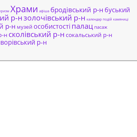
Храми
бродівський р-н
буський
уризм
афіша
ий р-н
золочівський р-н
календар подій
камяниці
палац
й р-н
особистості
музей
пасаж
сколівський р-н
сокальський р-н
р-н
ворівський р-н