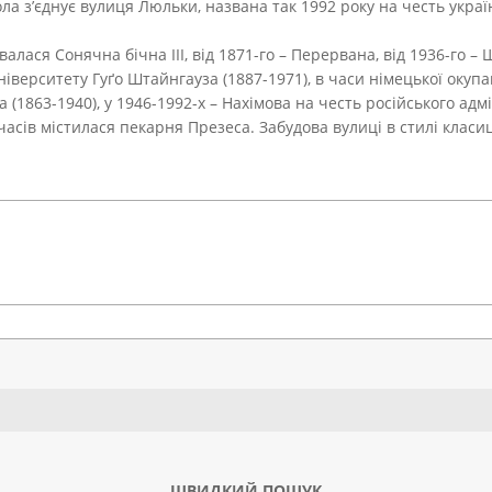
а з’єднує вулиця Люльки, названа так 1992 року на честь украї
ивалася Сонячна бічна ІІІ, від 1871-го – Перервана, від 1936-го 
іверситету Гуґо Штайнгауза (1887-1971), в часи німецької окупа
1863-1940), у 1946-1992-х – Нахімова на честь російського адмі
асів містилася пекарня Презеса. Забудова вулиці в стилі класици
Search
ШВИДКИЙ ПОШУК