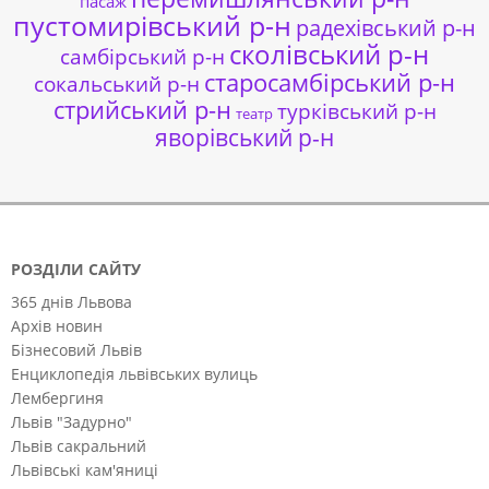
пасаж
пустомирівський р-н
радехівський р-н
сколівський р-н
самбірський р-н
старосамбірський р-н
сокальський р-н
стрийський р-н
турківський р-н
театр
яворівський р-н
РОЗДІЛИ САЙТУ
365 днів Львова
Архів новин
Бізнесовий Львів
Енциклопедія львівських вулиць
Лембергиня
Львів "Задурно"
Львів сакральний
Львівські кам'яниці