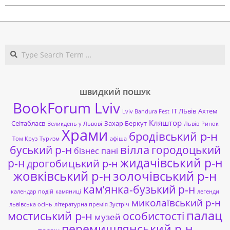
Search
ШВИДКИЙ ПОШУК
BookForum Lviv
ІТ ЛЬвів
Ахтем
Lviv Bandura Fest
Кляштор
Сеітаблаєв
Захар Беркут
Великдень у Львові
Львів
Ринок
Храми
бродівський р-н
Том Круз
Туризм
афіша
буський р-н
вілла
городоцький
бізнес пані
жидачівський р-н
р-н
дрогобицький р-н
жовківський р-н
золочівський р-н
кам’янка-бузький р-н
календар подій
камяниці
легенди
миколаївський р-н
львівська осінь
літературна премія Зустріч
палац
мостиський р-н
особистості
музей
перемишлянський р-н