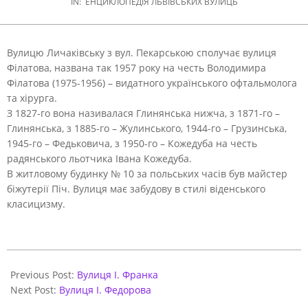
IN:
ЕНЦИКЛОПЕДІЯ ЛЬВІВСЬКИХ ВУЛИЦЬ
Вулицю Личаківську з вул. Пекарською сполучає вулиця
Філатова, названа так 1957 року на честь Володимира
Філатова (1975-1956) – видатного українського офтальмолога
та хірурга.
З 1827-го вона називалася Глинянська нижча, з 1871-го –
Глинянська, з 1885-го – Жулинського, 1944-го – Грузинська,
1945-го – Федьковича, з 1950-го – Кожедуба на честь
радянського льотчика Івана Кожедуба.
В житловому будинку № 10 за польських часів був майстер
біжутерії Піч. Вулиця має забудову в стилі віденського
класицизму.
2021-
06-
Previous Post:
Вулиця І. Франка
01
Next Post:
Вулиця І. Федорова