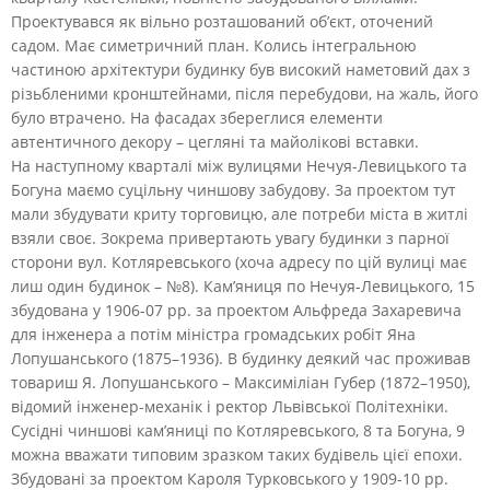
Проектувався як вільно розташований об’єкт, оточений
садом. Має симетричний план. Колись інтегральною
частиною архітектури будинку був високий наметовий дах з
різьбленими кронштейнами, після перебудови, на жаль, його
було втрачено. На фасадах збереглися елементи
автентичного декору – цегляні та майолікові вставки.
На наступному кварталі між вулицями Нечуя-Левицького та
Богуна маємо суцільну чиншову забудову. За проектом тут
мали збудувати криту торговицю, але потреби міста в житлі
взяли своє. Зокрема привертають увагу будинки з парної
сторони вул. Котляревського (хоча адресу по цій вулиці має
лиш один будинок – №8). Кам’яниця по Нечуя-Левицького, 15
збудована у 1906-07 рр. за проектом Альфреда Захаревича
для інженера а потім міністра громадських робіт Яна
Лопушанського (1875–1936). В будинку деякий час проживав
товариш Я. Лопушанського – Максиміліан Губер (1872–1950),
відомий інженер-механік і ректор Львівської Політехніки.
Сусідні чиншові кам’яниці по Котляревського, 8 та Богуна, 9
можна вважати типовим зразком таких будівель цієї епохи.
Збудовані за проектом Кароля Турковського у 1909-10 рр.