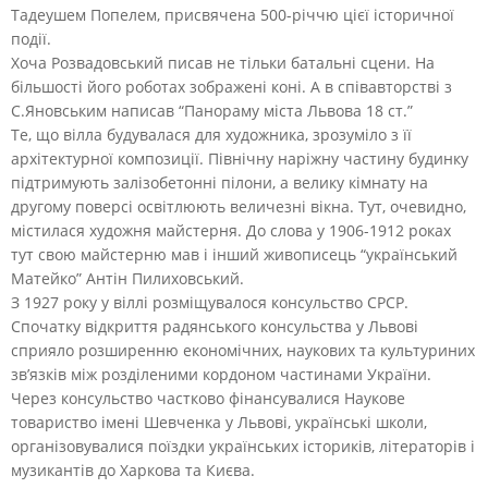
Тадеушем Попелем, присвячена 500-річчю цієї історичної
події.
Хоча Розвадовський писав не тільки батальні сцени. На
більшості його роботах зображені коні. А в співавторстві з
С.Яновським написав “Панораму міста Львова 18 ст.”
Те, що вілла будувалася для художника, зрозуміло з її
архітектурної композиції. Північну наріжну частину будинку
підтримують залізобетонні пілони, а велику кімнату на
другому поверсі освітлюють величезні вікна. Тут, очевидно,
містилася художня майстерня. До слова у 1906-1912 роках
тут свою майстерню мав і інший живописець “український
Матейко” Антін Пилиховський.
З 1927 року у віллі розміщувалося консульство СРСР.
Спочатку відкриття радянського консульства у Львові
сприяло розширенню економічних, наукових та культуриних
зв’язків між розділеними кордоном частинами України.
Через консульство частково фінансувалися Наукове
товариство імені Шевченка у Львові, українські школи,
організовувалися поїздки українських істориків, літераторів і
музикантів до Харкова та Києва.