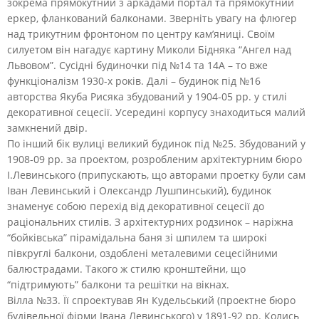
зокрема прямокутний з аркадами портал та прямокутний
еркер, фланкований балконами. Зверніть увагу на флюгер
над трикутним фронтоном по центру кам’яниці. Своїм
силуетом він нагадує картину Миколи Бідняка “Ангел над
Львовом”. Сусідні будиночки під №14 та 14А – то вже
функціоналізм 1930-х років. Далі – будинок під №16
авторства Якуба Рисяка збудований у 1904-05 рр. у стилі
декоративної сецесії. Усередині корпусу знаходиться малий
замкнений двір.
По інший бік вулиці великий будинок під №25. Збудований у
1908-09 рр. за проектом, розробленим архітектурним бюро
І.Левинського (припускають, що авторами проетку були сам
Іван Левинський і Олександр Лушпинський), будинок
знаменує собою перехід від декоративної сецесії до
раціональних стилів. З архітектурних родзинок – наріжна
“бойківська” пірамідальна баня зі шпилем та широкі
півкруглі балкони, оздоблені металевими сецесійними
балюстрадами. Такого ж стилю кронштейни, що
“підтримують” балкони та решітки на вікнах.
Вілла №33. Її спроектував Ян Кудельський (проектне бюро
будівельної фірми Івана Левинського) у 1891-92 рр. Колись