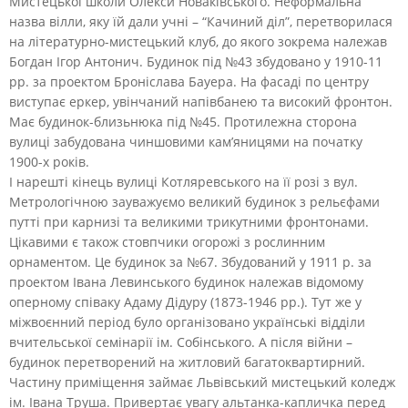
Мистецької школи Олекси Новаківського. Неформальна
назва вілли, яку їй дали учні – “Качиний діл”, перетворилася
на літературно-мистецький клуб, до якого зокрема належав
Богдан Ігор Антонич. Будинок під №43 збудовано у 1910-11
рр. за проектом Броніслава Бауера. На фасаді по центру
виступає еркер, увінчаний напівбанею та високий фронтон.
Має будинок-близьнюка під №45. Протилежна сторона
вулиці забудована чиншовими кам’яницями на початку
1900-х років.
І нарешті кінець вулиці Котляревського на її розі з вул.
Метрологічною зауважуємо великий будинок з рельєфами
путті при карнизі та великими трикутними фронтонами.
Цікавими є також стовпчики огорожі з рослинним
орнаментом. Це будинок за №67. Збудований у 1911 р. за
проектом Івана Левинського будинок належав відомому
оперному співаку Адаму Дідуру (1873-1946 рр.). Тут же у
міжвоєнний період було організовано українські відділи
вчительської семінарії ім. Собінського. А після війни –
будинок перетворений на житловий багатоквартирний.
Частину приміщення займає Львівський мистецький коледж
ім. Івана Труша. Привертає увагу альтанка-капличка перед