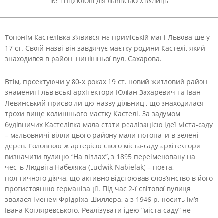
IN:
ЕНЦИКЛОПЕДІЯ ЛЬВІВСЬКИХ ВУЛИЦЬ
Топонім Кастелівка з’явився на приміській мапі Львова ще у
17 ст. Своїй назві він завдячує маєтку родини Кастелі, який
знаходився в районі нинішньої вул. Сахарова.
Втім, проектуючи у 80-х роках 19 ст. новий житловий район
знамениті львівські архітектори Юліан Захаревич та Іван
Левинський присвоїли цю назву дільниці, що знаходилася
трохи вище колишнього маєтку Кастелі. За задумом
будівничих Кастелівка мала стати реалізацією ідеї міста-саду
– мальовничі вілли цього району мали потопати в зелені
дерев. Головною ж артерією свого міста-саду архітектори
визначити вулицю “На віллах”, з 1895 переіменовану на
честь Людвіга Набєляка (Ludwik Nabielak) – поета,
політичного діяча, що активно відстоював слов’янство в його
протистоянню германізації. Під час 2-ї світової вулиця
звалася іменем Фрідріха Шиллера, а з 1946 р. носить ім’я
Івана Котляревського. Реалізувати ідею “міста-саду” не