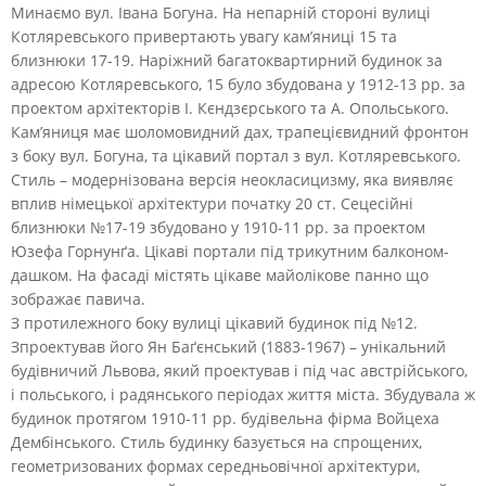
Минаємо вул. Івана Богуна. На непарній стороні вулиці
Котляревського привертають увагу кам’яниці 15 та
близнюки 17-19. Наріжний багатоквартирний будинок за
адресою Котляревського, 15 було збудована у 1912-13 рр. за
проектом архітекторів І. Кєндзєрського та А. Опольського.
Кам’яниця має шоломовидний дах, трапецієвидний фронтон
з боку вул. Богуна, та цікавий портал з вул. Котляревського.
Стиль – модернізована версія неокласицизму, яка виявляє
вплив німецької архітектури початку 20 ст. Сецесійні
близнюки №17-19 збудовано у 1910-11 рр. за проектом
Юзефа Горнунґа. Цікаві портали під трикутним балконом-
дашком. На фасаді містять цікаве майолікове панно що
зображає павича.
З протилежного боку вулиці цікавий будинок під №12.
Зпроектував його Ян Баґєнський (1883-1967) – унікальний
будівничий Львова, який проектував і під час австрійського,
і польського, і радянського періодах життя міста. Збудувала ж
будинок протягом 1910-11 рр. будівельна фірма Войцеха
Дембінського. Стиль будинку базується на спрощених,
геометризованих формах середньовічної архітектури,