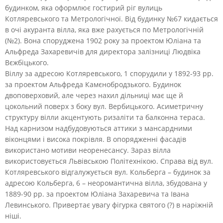
будинком, яка оформлює гостирий ріг вулиць
Котляревського та Метрологічної. Від будинку №67 кидається
в очі акуранта вілла, яка вже рахується по Метрологічній
(№2). Вона споруджена 1902 року за проектом Юліана та
Альфреда Захаревичів для директора залізниці Людвіка
Вєжбіцького.
Віллу за адресою Котляревського, 1 спорудили у 1892-93 рр.
за проектом Альфреда Камєнобродзького. Будинок
двоповерховий, але через нахил дільниці має ще й
цокольний поверх з боку вул. Вербицького. Асиметричну
структуру вілли акцентують ризаліти та балконна тераса.
Над карнизом надбудовуються аттики з мансардними
віконцями і висока покрівля. В опорядженні фасадів
використано мотиви неоренесансу. Зараз вілла
використовується Львівською Політехнікою. Справа від вул.
Котляревського відгалужується вул. Кольберга – будинок за
адресою Кольберга, 6 – неоромантична вілла, збудована у
1889-90 рр. за проектом Юліана Захаревича та Івана
Левинського. Привертає увагу фігурка святого (?) в наріжній
ніші.