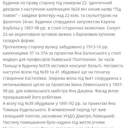
Будинок по праву сторону під номером 22. Ідентичний
декором з наступною кам’яницею №24 він носив назву “Під
павою” – завдяки флюгеру над 22-кою, та скульптурою на
фронтоні 24-ки. Будинки споруджені запроектом Карела
Боубліка у 1897-98 рр. в стилі історичної еклектики. Силует
22-ки акцентовано кутовою вежею з бароковим куполом
складної форми.
Протилежну сторону вулиці забудовано у 1913-16 рр.
кам’яницями 37 та 37А за проектом Яна Багенського у стилі
модерн для професорів Львівської Політехніки. За часів
Польщі в будинку №37А містився консулат Бельгії. Натомість
наступні вілли під №39 та 41 збудовані ще на початку
створення Кастелівки. Зокрема вілла під №41 споруджена з
нетинькованої цегли за проектом Івана Левинського у 1897-
98 рр. для ковальського майстра Яна Дашека. Фасад вілли
прикрашений його роботами.
А віллу під №39 збудували у 1891-92 рр. за проектом Яна
Томаша Кудельського. В міжвоєнний період тут жив
галицький політик, засновник УНДО Дмитро Левицький.
Частину помешкання було надано під житло учням