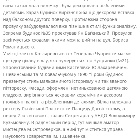
вона також мала вежечку і була декорована різбленими
деталями. Зараз будинок вирізняє хіба що декорова вставка
над балконом другого поверху. Протилежна сторона
провулку забудовувалася вже пізніше в стилі функціоналізму.
Зокрема будинок №35 проектував Ян Баґєнський. Провулок
закінчується сходами, якими можна вийти на вул. Бориса
Романицького.
У місці злиття Котляревського з Генерала Чупринки маємо
ще одну цікаву віллу, яка нумерується по Чупринки (№21).
Зпроектований будівничими Кастелівки Ю.Захаревичем,
І.Левинським та М.Ковальчуком у 1890-ті роки будинок
презентує стиль мальовничого історизму чи так званого
піттореску. Фасади, оформлені нетинькованою цегляною
кладкою, вирізняються яскравим керамічним декором
(полив’яні кахлі) та різьбленими деталями. Вілла належала
ректору Львівської Політехніки Плациду Дзєвінському, а
перед 2-ю світовою – голові Секретаріату УНДО Володимиру
Кузьмовичу. В радянський період тут мешкав аматор
мистецтва М.Островерхов, а нині тут міститься управа
Наукового Товариства ім. Т.Шевченка.