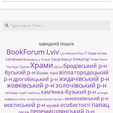
Search
ШВИДКИЙ ПОШУК
BookForum Lviv
ІТ ЛЬвів
Ахтем
Lviv Bandura Fest
Кляштор
Сеітаблаєв
Захар Беркут
Великдень у Львові
Львів
Ринок
Храми
бродівський р-н
Том Круз
Туризм
афіша
буський р-н
вілла
городоцький
бізнес пані
жидачівський р-н
р-н
дрогобицький р-н
жовківський р-н
золочівський р-н
кам’янка-бузький р-н
календар подій
камяниці
легенди
миколаївський р-н
львівська осінь
літературна премія Зустріч
палац
мостиський р-н
особистості
музей
перемишлянський р-н
пасаж