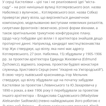
У серці Кастелівки – цієї так і не реалізованої ідеї “міста-
саду” – на розі нинішньої вулиці Котляревського (кол. назва
Набєляка) з вуличкою… Котляревського (кол. назва Собка)
привертає увагу вілла, що вирізняється динамічною
композицією, модельованою виступами невеликих ризалітів,
силуетами фронтонів і вежечкою, різної форми вікнами, а
також оригінальною трикутною конфігурацією плану.
Щодо часу побудови цієї вілли і її архітектора знайшов дещо
протирічні данні. Наприклад, кандидат мистецтвознавства
Ігор Жук стверджує, що віллу, яка нині має адресу
Котляревського, 27 (кол. Набєляка, 15) збудували у 1905-1906
рр. за проектом архітектора Едмунда Жиховича (Edmund
Żychowicz), відомого, зокрема, проектом будівлі монастиря
служниць Христового Серця (нині “лікарня на Ужгородській”).
В свою чергу львівський краєзнавець Ігор Мельник
стверджує, що віллу збудували ще на початку забудови
Кастелівки за проектом І.Левинського та Ю.Захаревича у
1890-х роках, а вже 1906 року її перебудували за проектом
іншого архітектора – Владислава Садловського (Władysław
Aleksander Sadłowski) (певно найвідомішою його роботою є
Львівський Двірець – будівля залізничного вокзалу). Юрій