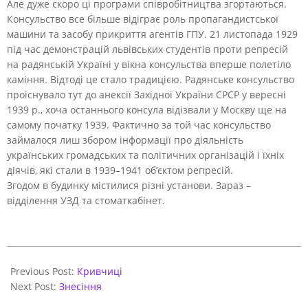
Але дуже скоро ці програми співробітництва згортаються.
Консульство все більше відіграє роль пропагандистської
машини та засобу прикриття агентів ГПУ. 21 листопада 1929
під час демонстрацій львівських студентів проти репресій
на радянській Україні у вікна консульства вперше полетіло
каміння. Відтоді це стало традицією. Радянське консульство
проіснувало тут до анексії Західної України СРСР у вересні
1939 р., хоча останнього консула відізвали у Москву ще на
самому початку 1939. Фактично за той час консульство
займалося лиш збором інформації про діяльність
українських громадських та політичних організацій і їхніх
діячів, які стали в 1939–1941 об’єктом репресій.
Згодом в будинку містилися різні установи. Зараз –
відділення УЗД та стоматкабінет.
2021-
06-
Previous Post:
Кривчиці
01
Next Post:
Знесіння