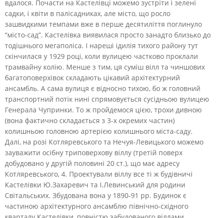
вдалося. Почасти на Кастелівці можемо зустріти і зелені
садки, і квіти в палісадниках, але місто, що росло
зашвидкими темпами вже в перше десятиліття поглинуло
“місто-сад”. Кастелівка виявилася просто занадто близько до
тодішнього мегаполіса. І нареші ідилія тихого району тут
скінчилася у 1929 році, коли вулицею частково проклали
трамвайну колію. Менше з тим, ця суміш вілл та чиншових
багатоповерхівок складають цікавий архітектурний
ансамбль. А сама вулиця є відносно тихою, бо ж головний
транспортний потік нині спрямовується сусідньою вулицею
Генерала Чупринки. То ж пройдемося цією, трохи дивною
(вона фактично складається з 3-х окремих частин)
колишньою головною артерією колишнього міста-саду.
Далі, на розі Котляревського та Нечуя-Левицького можемо
зауважити осібну триповерхову віллу (третій поверх
добудовано у другій половині 20 ст.), що має адресу
Котляревського, 4. Проектували віллу все ті ж будівничі
Кастелівки Ю.Захаревич та І.Левинський для родини
Світальських. Збудована вона у 1890-91 рр. Будинок є
частиною архітектурного ансамблю північно-східного
кварталу Кастелівки, повністю забудованого віллами.