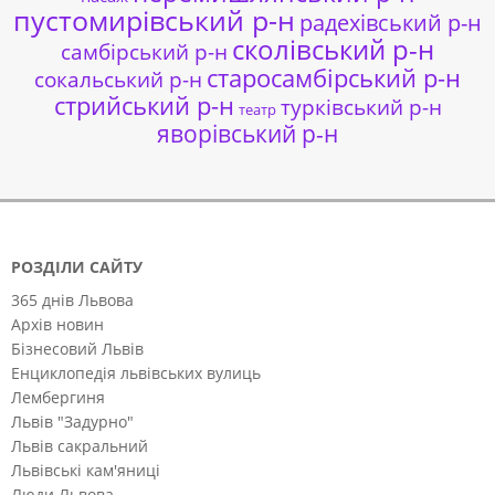
пустомирівський р-н
радехівський р-н
сколівський р-н
самбірський р-н
старосамбірський р-н
сокальський р-н
стрийський р-н
турківський р-н
театр
яворівський р-н
РОЗДІЛИ САЙТУ
365 днів Львова
Архів новин
Бізнесовий Львів
Енциклопедія львівських вулиць
Лембергиня
Львів "Задурно"
Львів сакральний
Львівські кам'яниці
Люди Львова