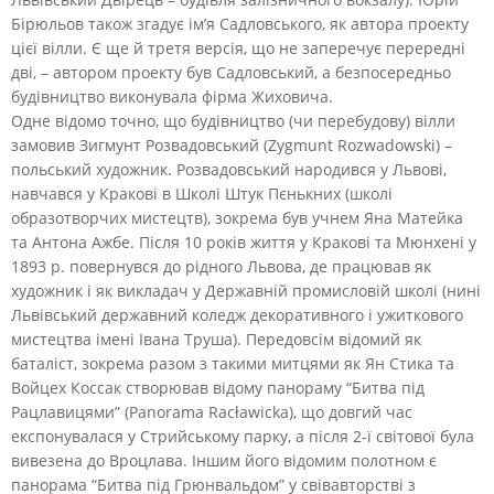
Бірюльов також згадує ім’я Садловського, як автора проекту
цієї вілли. Є ще й третя версія, що не заперечує перередні
дві, – автором проекту був Садловський, а безпосередньо
будівництво виконувала фірма Жиховича.
Одне відомо точно, що будівництво (чи перебудову) вілли
замовив Зигмунт Розвадовський (Zygmunt Rozwadowski) –
польський художник. Розвадовський народився у Львові,
навчався у Кракові в Школі Штук Пєнькних (школі
образотворчих мистецтв), зокрема був учнем Яна Матейка
та Антона Ажбе. Після 10 років життя у Кракові та Мюнхені у
1893 р. повернувся до рідного Львова, де працював як
художник і як викладач у Державній промисловій школі (нині
Львівський державний коледж декоративного і ужиткового
мистецтва імені Івана Труша). Передовсім відомий як
баталіст, зокрема разом з такими митцями як Ян Стика та
Войцех Коссак створював відому панораму “Битва під
Рацлавицями” (Panorama Racławicka), що довгий час
експонувалася у Стрийському парку, а після 2-ї світової була
вивезена до Вроцлава. Іншим його відомим полотном є
панорама “Битва під Грюнвальдом” у свівавторстві з