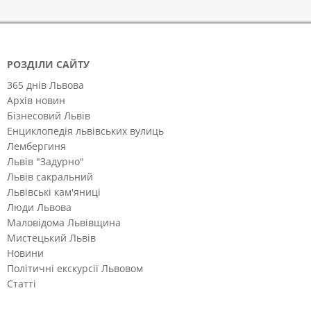
РОЗДІЛИ САЙТУ
365 днів Львова
Архів новин
Бізнесовий Львів
Енциклопедія львівських вулиць
Лембергиня
Львів "Задурно"
Львів сакральний
Львівські кам'яниці
Люди Львова
Маловідома Львівщина
Мистецький Львів
Новини
Політичні екскурсії Львовом
Статті