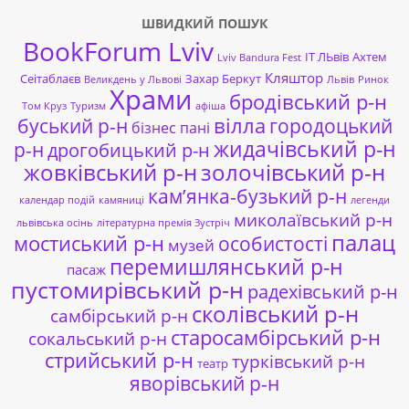
ШВИДКИЙ ПОШУК
BookForum Lviv
ІТ ЛЬвів
Ахтем
Lviv Bandura Fest
Кляштор
Сеітаблаєв
Захар Беркут
Великдень у Львові
Львів
Ринок
Храми
бродівський р-н
Том Круз
Туризм
афіша
буський р-н
вілла
городоцький
бізнес пані
жидачівський р-н
р-н
дрогобицький р-н
жовківський р-н
золочівський р-н
кам’янка-бузький р-н
календар подій
камяниці
легенди
миколаївський р-н
львівська осінь
літературна премія Зустріч
палац
мостиський р-н
особистості
музей
перемишлянський р-н
пасаж
пустомирівський р-н
радехівський р-н
сколівський р-н
самбірський р-н
старосамбірський р-н
сокальський р-н
стрийський р-н
турківський р-н
театр
яворівський р-н