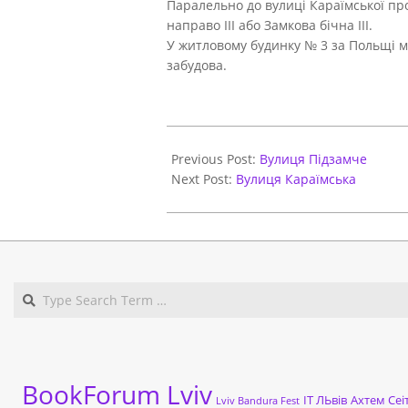
Паралельно до вулиці Караїмської про
направо III або Замкова бічна III.
У житловому будинку № 3 за Польщі мі
забудова.
2021-
05-
Previous Post:
Вулиця Підзамче
31
Next Post:
Вулиця Караїмська
BookForum Lviv
ІТ ЛЬвів
Ахтем Сеі
Lviv Bandura Fest