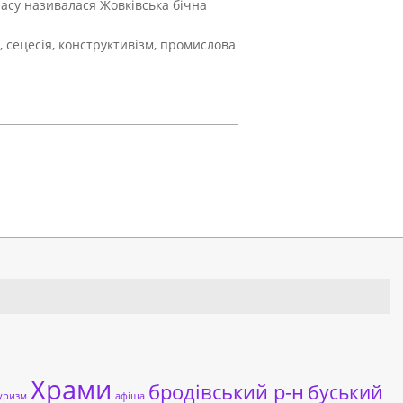
часу називалася Жовківська бічна
 сецесія, конструктивізм, промислова
Храми
бродівський р-н
буський
уризм
афіша