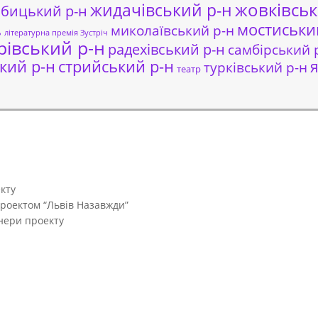
жовківськ
жидачівський р-н
обицький р-н
мостиськи
миколаївський р-н
ь
літературна премія Зустріч
рівський р-н
радехівський р-н
самбірський 
кий р-н
стрийський р-н
я
турківський р-н
театр
кту
проектом “Львів Назавжди”
тнери проекту