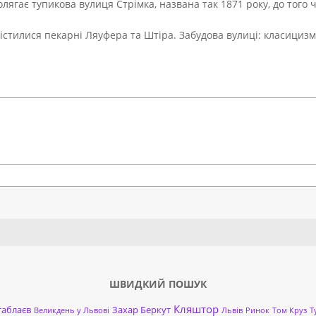
лягає тупикова вулиця Стрімка, названа так 1871 року, до того 
стилися пекарні Ляуфера та Штіра. Забудова вулиці: класицизм,
Search
ШВИДКИЙ ПОШУК
Кляштор
таблаєв
Захар Беркут
Великдень у Львові
Львів
Ринок
Том Круз
Т