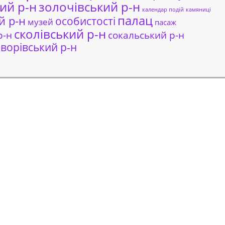
ий р-н
золочівський р-н
календар подій
камяниці
палац
й р-н
особистості
музей
пасаж
сколівський р-н
сокальський р-н
р-н
ворівський р-н