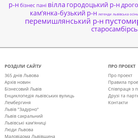
р-н
вілла
городоцький р-н
дрог
бізнес пані
кам’янка-бузький р-н
легенди
львівська осін
пустоми
перемишлянський р-н
старосамбірсь
РОЗДІЛИ САЙТУ
ПРО ПРОЕКТ
365 днів Львова
Про проект
Архів новин
Правила прое
Бізнесовий Львів
Співпраця з 
Енциклопедія львівських вулиць
Друзі та пар
Лембергиня
Контакти
Львів "Задурно"
Львів сакральний
Львівські кам'яниці
Люди Львова
Маловідома Львівщина