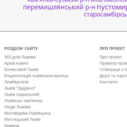
легенди
львівська осін
пустоми
перемишлянський р-н
старосамбірсь
РОЗДІЛИ САЙТУ
ПРО ПРОЕКТ
365 днів Львова
Про проект
Архів новин
Правила прое
Бізнесовий Львів
Співпраця з 
Енциклопедія львівських вулиць
Друзі та пар
Лембергиня
Контакти
Львів "Задурно"
Львів сакральний
Львівські кам'яниці
Люди Львова
Маловідома Львівщина
Мистецький Львів
Новини