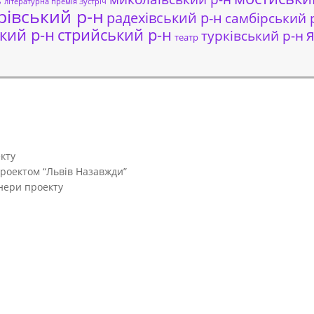
ь
літературна премія Зустріч
рівський р-н
радехівський р-н
самбірський 
кий р-н
стрийський р-н
я
турківський р-н
театр
кту
проектом “Львів Назавжди”
тнери проекту