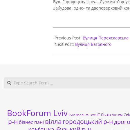
Вул. Городоцьку із вул. Сулими з’єдну
Забудова: одно- та двоповерховий кон
2021-
05-
Previous Post:
Вулиця Переяславська
31
Next Post:
Вулиця Багряного
BookForum Lviv
ІТ ЛЬвів
Ахтем Сеі
Lviv Bandura Fest
р-н
вілла
городоцький р-н
дрог
бізнес пані
кам’янка-бузький р-н