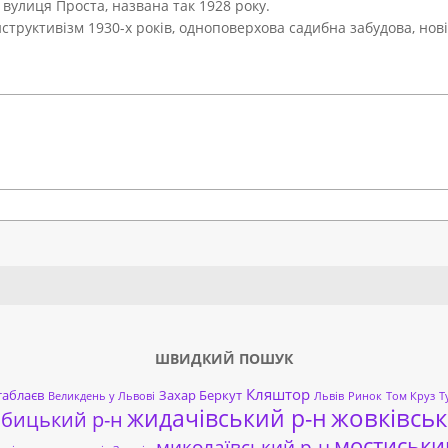
є вулиця Проста, названа так 1928 року.
структивізм 1930-х років, одноповерхова садибна забудова, нові
Search
ШВИДКИЙ ПОШУК
Кляштор
таблаєв
Захар Беркут
Великдень у Львові
Львів
Ринок
Том Круз
Т
жовківськ
жидачівський р-н
обицький р-н
мостиськи
миколаївський р-н