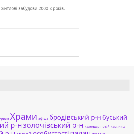
 житлові забудови 2000-х років.
Храми
бродівський р-н
буський
уризм
афіша
ий р-н
золочівський р-н
календар подій
камяниці
палац
й р-н
особистості
музей