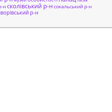
пасаж
сколівський р-н
сокальський р-н
р-н
ворівський р-н