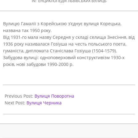
IN:
ЕНЦИКЛОПЕДІЯ ЛЬВІВСЬКИХ ВУЛИЦЬ
Вулицю Гамалії з Корейською з’єднує вулиця Корецька,
названа так 1950 року.
Від 1931-го мала назву Середня у складі селища Знесіння, від
1936 року називалася Гозіуша на честь польського поета,
гуманіста, дипломата Станіслава Гозіуша (1504-1579).
Забудова вулиці: одноповерховий конструктивізм 1930-х
років, нові забудови 1990-2000 р.
2021-
05-
Previous Post:
Вулиця Поворотна
31
Next Post:
Вулиця Черника