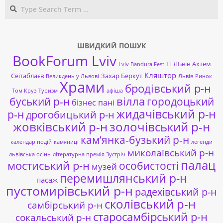
Search
ШВИДКИЙ ПОШУК
BookForum Lviv
ІТ ЛЬвів
Ахтем
Lviv Bandura Fest
Кляштор
Сеітаблаєв
Захар Беркут
Великдень у Львові
Львів
Ринок
Храми
бродівський р-н
Том Круз
Туризм
афіша
буський р-н
вілла
городоцький
бізнес пані
жидачівський р-н
р-н
дрогобицький р-н
жовківський р-н
золочівський р-н
кам’янка-бузький р-н
календар подій
камяниці
легенди
миколаївський р-н
львівська осінь
літературна премія Зустріч
палац
мостиський р-н
особистості
музей
перемишлянський р-н
пасаж
пустомирівський р-н
радехівський р-н
сколівський р-н
самбірський р-н
старосамбірський р-н
сокальський р-н