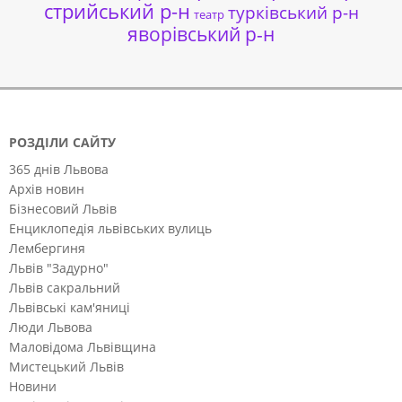
стрийський р-н
турківський р-н
театр
яворівський р-н
РОЗДІЛИ САЙТУ
365 днів Львова
Архів новин
Бізнесовий Львів
Енциклопедія львівських вулиць
Лембергиня
Львів "Задурно"
Львів сакральний
Львівські кам'яниці
Люди Львова
Маловідома Львівщина
Мистецький Львів
Новини