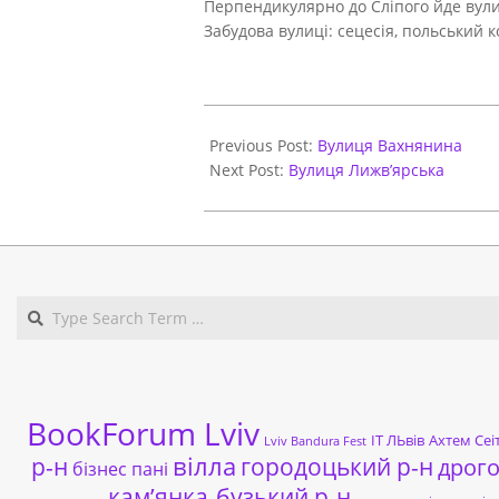
Перпендикулярно до Сліпого йде вули
Забудова вулиці: сецесія, польський 
2021-
05-
Previous Post:
Вулиця Вахнянина
31
Next Post:
Вулиця Лижв’ярська
BookForum Lviv
ІТ ЛЬвів
Ахтем Сеі
Lviv Bandura Fest
р-н
вілла
городоцький р-н
дрог
бізнес пані
кам’янка-бузький р-н