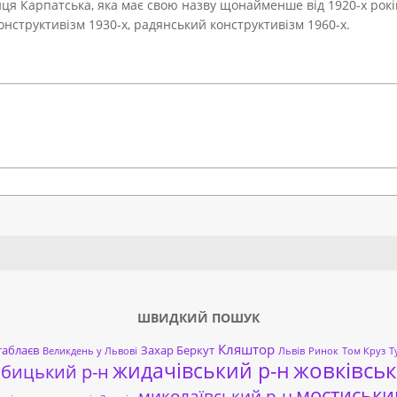
ця Карпатська, яка має свою назву щонайменше від 1920-х рокі
конструктивізм 1930-х, радянський конструктивізм 1960-х.
Search
ШВИДКИЙ ПОШУК
Кляштор
таблаєв
Захар Беркут
Великдень у Львові
Львів
Ринок
Том Круз
Т
жовківськ
жидачівський р-н
обицький р-н
мостиськи
миколаївський р-н