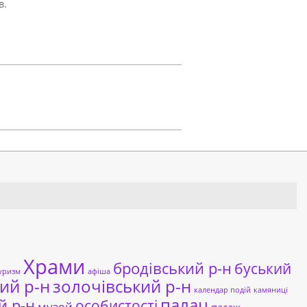
в.
Храми
бродівський р-н
буський
уризм
афіша
ий р-н
золочівський р-н
календар подій
камяниці
палац
й р-н
особистості
музей