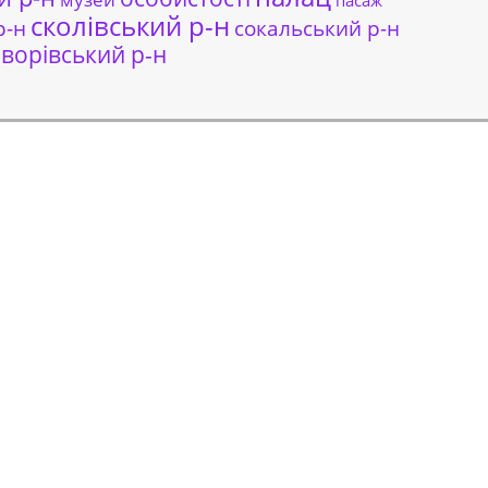
пасаж
сколівський р-н
сокальський р-н
р-н
ворівський р-н