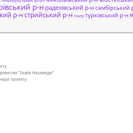
ь
літературна премія Зустріч
рівський р-н
радехівський р-н
самбірський 
кий р-н
стрийський р-н
я
турківський р-н
театр
кту
проектом “Львів Назавжди”
тнери проекту