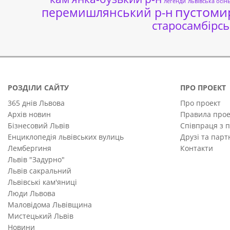
легенди
львівська осін
пустоми
перемишлянський р-н
старосамбірсь
РОЗДІЛИ САЙТУ
ПРО ПРОЕКТ
365 днів Львова
Про проект
Архів новин
Правила прое
Бізнесовий Львів
Співпраця з 
Енциклопедія львівських вулиць
Друзі та пар
Лембергиня
Контакти
Львів "Задурно"
Львів сакральний
Львівські кам'яниці
Люди Львова
Маловідома Львівщина
Мистецький Львів
Новини