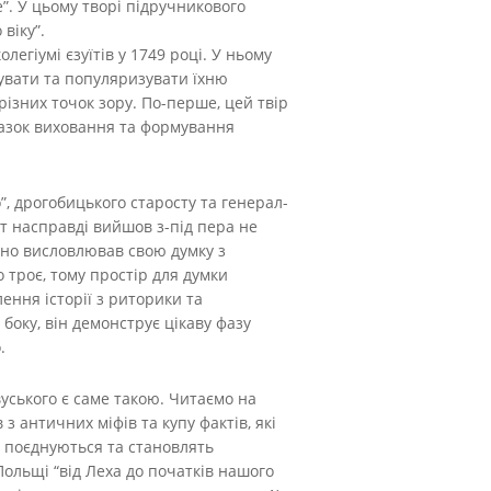
e”. У цьому творі підручникового
віку”.
егіумі єзуїтів у 1749 році. У ньому
зувати та популяризувати їхню
різних точок зору. По-перше, цей твір
зразок виховання та формування
”, дрогобицького старосту та генерал-
т насправді вийшов з-під пера не
ічно висловлював свою думку з
 троє, тому простір для думки
ення історії з риторики та
 боку, він демонструє цікаву фазу
.
уського є саме такою. Читаємо на
з античних міфів та купу фактів, які
о поєднуються та становлять
ї Польщі “від Леха до початків нашого