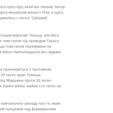
ого простору, який він творив. Автор
. Щось винайшов монах з Пізи, а щось
давались і читачі “Zabawek
ютішим ворогом” Польщі, але його
ює повстання під проводом Тараса
вище повстання перебували на
ня війни Хмельницького він свідомо
та принижується її противник.
 20 тисяч армії Тимоша
 під Збаражем проти 20 тисяч
і зоряні війни: майже сто тисяч на
о навчального закладу про те, яким
уський працював над формуванням