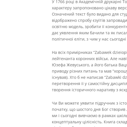
У 1766 році в Академічній друкарні То
характеру запропоновано цікаву версі
Означений текст було видано для студ
відображено спробу єзуїтів запровади
освітню модель, зробити її конкурентн
дає уявлення яким бачили та як писал
політичної еліти, з чим у нас сьогодн
На всіх примірниках “Zabawek dzieiopi
лейтенанта коронних військ. Але наві
Юзефа Жевуського, а його батька Вацл
приводу різних питань та мав “хорошу
існував). Хто б не написав “Zabawki d
перетворення її у самостійну дисциплі
творення історичного наративу з яск
Чи Ви можете уявити підручник з істо
початку, що шостого дня Бог створив л
ми і сьогодні вивчаємо в рамках шкіл
концептуальну цілісність. Книга склада