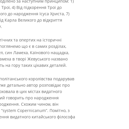
ї поділено за наступним принципом: 1)
Трої, 4) Від підкорення Трої до
ого до народження Ісуса Христа, 7)
ід Карла Великого до відкриття
.
гічних та опертих на історичні
поглянемо що є в самих розділах,
л, син Ламеха, Каїнового нащадка,
амеха в творі Жевуського названо
ть на гору таких цікавих деталей.
аполітанського королівства подарував
уже детально автор розповідає про
оховала в цих містах видатного
ький говорить про народження
народження. Схожим чином, він
“system Copernicanum”. Помітно, з
ження видатного китайського філософа