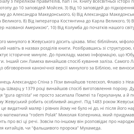
ріалу з переліком правителів, пап і ін. Книгу всесвітньої історі
Потопу до 10 заповідей Мойсея, 3) Від 10 заповідей до підкорення 
иму до Александра Македонського, 6) Від Александра Македонськ
Великого, 8) Від імператора Костянтина до Карла Великого, 9) В
ер названої Америкою”, 10) Від Колумба до початків нашого світу
го минулого в Жевуського досить цікава. Мікс біблійних, міфоло
й навіть в назвах розділів книги. Розібравшись зі структурою, 
актує історичне минуле. До прикладу, маємо інформацію, що Юбу
и. Інший син Ламеха винайшов спосіб кування заліза. Самого Л
о обговорення канонічної версії минулого за Біблією, не виноси
канець Александро Спіна з Пізи винайшов телескоп, Флавіо з Не
нець Шварц у 1379 році винайшов спосіб виготовлення пороху. Д
я “gura ognista” не просто засипала Помпеї та Геркуланум, а й п
чому Жевуський робить особливий акцент. Під 1483 роком Жевус
 це видатний маляр і рівних йому не було ні до, ні після його 
 математика “rodem Polak” Миколая Коперника, який придумав 
ть про всі ці речі. Зовсім по-іншому він розповідає про народ
ля китайців, чи “фальшивого пророка” Мухамеда.