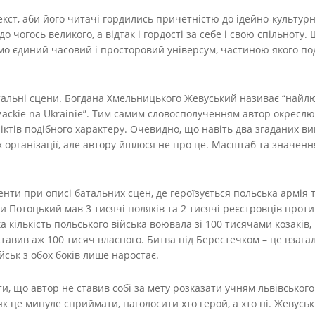
кст, аби його читачі гордились причетністю до ідейно-культурн
о чогось великого, а відтак і гордості за себе і свою спільноту
мо єдиний часовий і просторовий універсум, частиною якого по
тальні сцени. Богдана Хмельницького Жевуський називає “найл
zackie na Ukrainie”. Тим самим словосполученням автор окресл
іктів подібного характеру. Очевидно, що навіть два згаданих 
х організації, але автору йшлося не про це. Масштаб та значен
ти при описі батальних сцен, де героїзується польська армія 
 Потоцький мав 3 тисячі поляків та 2 тисячі реєстровців проти
 кількість польського війська воювала зі 100 тисячами козаків,
авив аж 100 тисяч власного. Битва під Берестечком – це взагал
ійськ з обох боків лише наростає.
ти, що автор не ставив собі за мету розказати учням львівськог
 як це минуле сприймати, наголосити хто герой, а хто ні. Жев