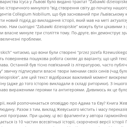
вариства Ісуса у Львові було видано трактат “Zabawki dzieiopisk
ю історичного минулого “від створення світу до початку нашого 
ентів Collegium Nobilium, що був заснований при Львівському кол
ти новий підхід до викладання історії, який мав на меті актуалі
ою. Нам сьогодні “Zabawki dzieiopiskie” можуть бути цікавими з 
и власне минуле три століття тому. По-друге, він демонструє 
і величезні проблеми.
skich” читаємо, що вони були створені “przez Jozefa Rzewuskiego
ть поверхнева пошукова робота схиляє до варіанту, що цей текс
ава. Останній був тісно пов’язаний із літературою, часто публ
” звичку підписувати власні твори іменами своїх синів (чад було
zieiopiskie”, але цей текст відображає важливий момент виокремл
ну (адже до того історію викладали в складі риторики). З іншого
раво вираженими героями та антигероями. Дивимось як це було
рії, який розпочинається оповіддю про Адама та Єву? Книга Жев
юдину. Разом з тим, виклад Жевуського містить і масу переказів 
ьної програми. При цьому, ці всі фрагменти у автора гармонійн
ється із 10 частин всесвітньої історії, скороченої версії історі