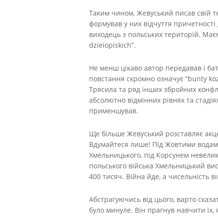
Таким чином, Жевуський писав свій те
формував у них відчуття причетності д
виходець з польських територій. Має
dzieiopiskich”.
Не менш цікаво автор передавав і ба
повстання скромно означує “bunty ko
Трясила та ряд інших збройних конфл
абсолютно відмінних рівнях та стадія
применшував.
Ще більше Жевуський розставляє акцен
Вдумайтеся лише! Під Жовтими водами
Хмельницького, під Корсунем невелика
польського війська Хмельницький вист
400 тисяч. Війна йде, а чисельність в
Абстрагуючись від цього, варто сказа
було минуле. Він прагнув навчити їх,