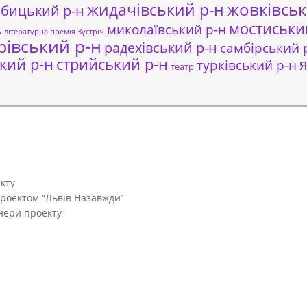
жовківськ
жидачівський р-н
обицький р-н
мостиськи
миколаївський р-н
ь
літературна премія Зустріч
рівський р-н
радехівський р-н
самбірський 
кий р-н
стрийський р-н
я
турківський р-н
театр
кту
проектом “Львів Назавжди”
тнери проекту