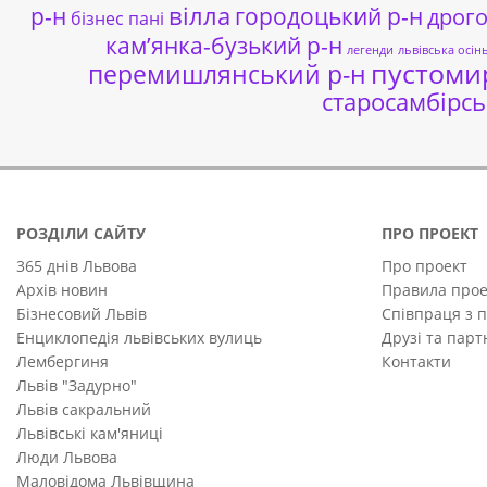
р-н
вілла
городоцький р-н
дрог
бізнес пані
кам’янка-бузький р-н
легенди
львівська осін
пустоми
перемишлянський р-н
старосамбірсь
РОЗДІЛИ САЙТУ
ПРО ПРОЕКТ
365 днів Львова
Про проект
Архів новин
Правила прое
Бізнесовий Львів
Співпраця з 
Енциклопедія львівських вулиць
Друзі та пар
Лембергиня
Контакти
Львів "Задурно"
Львів сакральний
Львівські кам'яниці
Люди Львова
Маловідома Львівщина