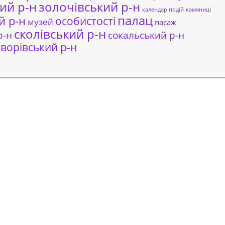
ий р-н
золочівський р-н
календар подій
камяниці
палац
й р-н
особистості
музей
пасаж
сколівський р-н
сокальський р-н
р-н
ворівський р-н