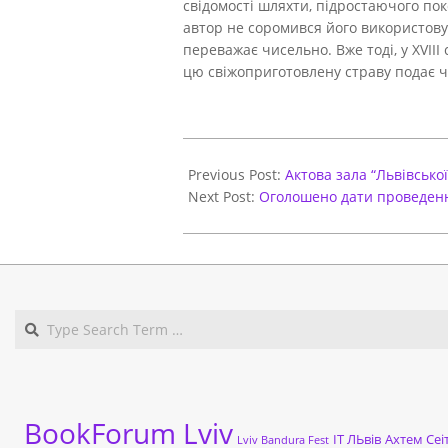
свідомості шляхти, підростаючого пок
автор не соромився його використовув
переважає чисельно. Вже тоді, у XVIII
цю свіжоприготовлену страву подає чит
2020-
12-
Previous Post:
Актова зала “Львівської
11
Next Post:
Оголошено дати проведенн
BookForum Lviv
ІТ ЛЬвів
Ахтем Сеі
Lviv Bandura Fest