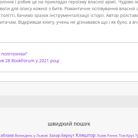
оління і робив це на прикладах героїзму власної армії. Чудово 
ати для опису кожної з битв. Романтичне оспівування власної а
 столітті, бачимо зразок інструменталізації історії. Автор розст
ачам. Відкривши книгу, учень не дізнавався що і як було, а вчив
 політехніки”
я 28 BookForum у 2021 році
Search
ШВИДКИЙ ПОШУК
Кляштор
таблаєв
Захар Беркут
Великдень у Львові
Львів
Ринок
Том Круз
Т