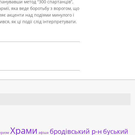
опанувавши метод “300 спартанців”,
рмії, яка веде боротьбу з ворогом, що
авляє акценти над подіями минулого і
ся, як ці події слід інтерпретувати.
Храми
бродівський р-н
буський
уризм
афіша