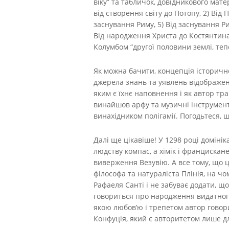
віку” та табличок, довідникового мате
від створення світу до Потопу, 2) Від 
заснування Риму, 5) Від заснування Р
Від народження Христа до Костянтина 
Колумбом “другої половини землі, теп
Як можна бачити, концепція історично
джерела знань та уявлень відображени
яким є їхнє наповнення і як автор тр
винайшов арфу та музичні інструмент
винахідником полігамії. Погодьтеся, щ
Далі ще цікавіше! У 1298 році доміні
людству компас, а хімік і франциска
виверження Везувію. А все тому, що ц
філософа та натураліста Плінія, на 
Рафаеля Санті і не забуває додати, що
говориться про народження видатного
якою любов’ю і трепетом автор говори
Конфуція, який є авторитетом лише д