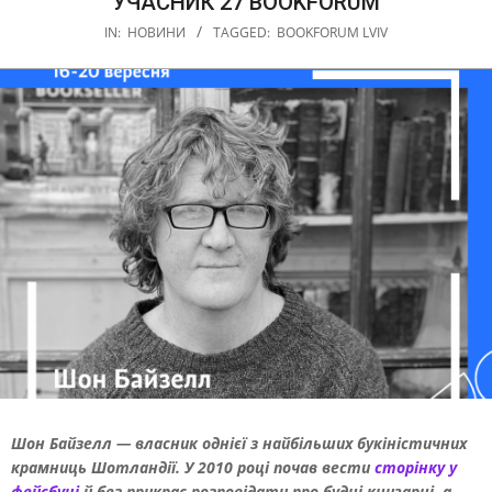
УЧАСНИК 27 BOOKFORUM
IN:
НОВИНИ
TAGGED:
BOOKFORUM LVIV
Шон Байзелл — власник однієї з найбільших букіністичних
крамниць Шотландії. У 2010 році почав вести
сторінку у
фейсбуці
й без прикрас розповідати про будні книгарні, а