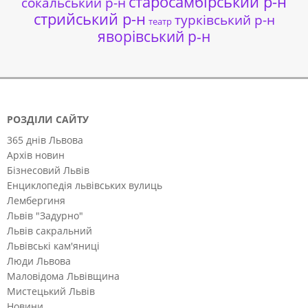
старосамбірський р-н
сокальський р-н
стрийський р-н
турківський р-н
театр
яворівський р-н
РОЗДІЛИ САЙТУ
365 днів Львова
Архів новин
Бізнесовий Львів
Енциклопедія львівських вулиць
Лембергиня
Львів "Задурно"
Львів сакральний
Львівські кам'яниці
Люди Львова
Маловідома Львівщина
Мистецький Львів
Новини