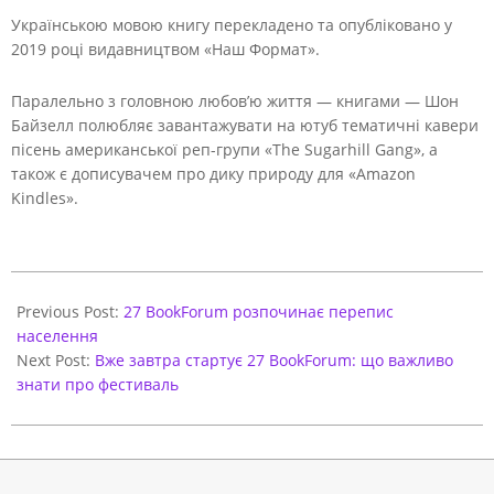
Українською мовою книгу перекладено та опубліковано у
2019 році видавництвом «Наш Формат».
Паралельно з головною любов’ю життя — книгами — Шон
Байзелл полюбляє завантажувати на ютуб тематичні кавери
пісень американської реп-групи «The Sugarhill Gang», а
також є дописувачем про дику природу для «Amazon
Kindles».
2020-
09-
Previous Post:
27 BookForum розпочинає перепис
14
населення
Next Post:
Вже завтра стартує 27 BookForum: що важливо
знати про фестиваль