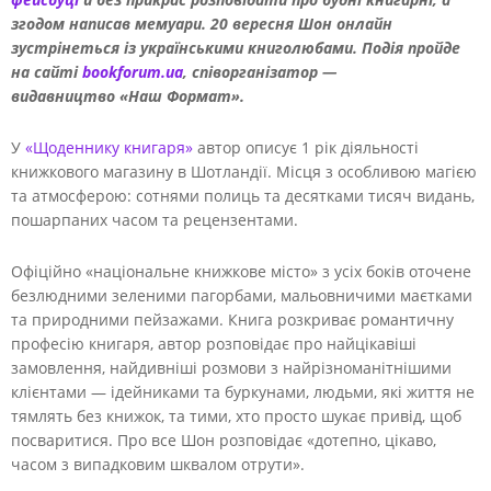
згодом написав мемуари. 20 вересня Шон онлайн
зустрінеться із українськими книголюбами. Подія пройде
на сайті
bookforum.ua
, співорганізатор —
видавництво «Наш Формат».
У
«Щоденнику книгаря»
автор описує 1 рік діяльності
книжкового магазину в Шотландії. Місця з особливою магією
та атмосферою: сотнями полиць та десятками тисяч видань,
пошарпаних часом та рецензентами.
Офіційно «національне книжкове місто» з усіх боків оточене
безлюдними зеленими пагорбами, мальовничими маєтками
та природними пейзажами. Книга розкриває романтичну
професію книгаря, автор розповідає про найцікавіші
замовлення, найдивніші розмови з найрізноманітнішими
клієнтами — ідейниками та буркунами, людьми, які життя не
тямлять без книжок, та тими, хто просто шукає привід, щоб
посваритися. Про все Шон розповідає «дотепно, цікаво,
часом з випадковим шквалом отрути».