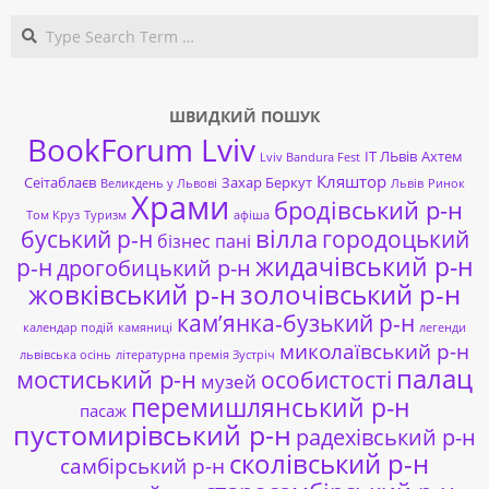
Search
ШВИДКИЙ ПОШУК
BookForum Lviv
ІТ ЛЬвів
Ахтем
Lviv Bandura Fest
Кляштор
Сеітаблаєв
Захар Беркут
Великдень у Львові
Львів
Ринок
Храми
бродівський р-н
Том Круз
Туризм
афіша
буський р-н
вілла
городоцький
бізнес пані
жидачівський р-н
р-н
дрогобицький р-н
жовківський р-н
золочівський р-н
кам’янка-бузький р-н
календар подій
камяниці
легенди
миколаївський р-н
львівська осінь
літературна премія Зустріч
палац
мостиський р-н
особистості
музей
перемишлянський р-н
пасаж
пустомирівський р-н
радехівський р-н
сколівський р-н
самбірський р-н