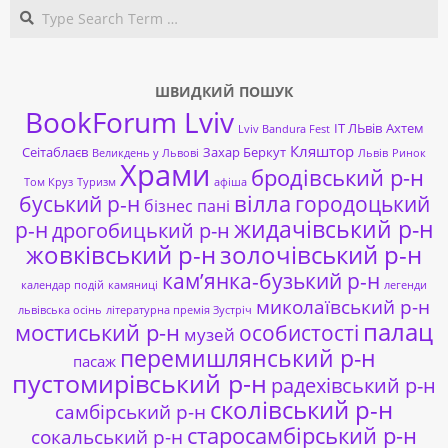
Search
ШВИДКИЙ ПОШУК
BookForum Lviv
ІТ ЛЬвів
Ахтем
Lviv Bandura Fest
Кляштор
Сеітаблаєв
Захар Беркут
Великдень у Львові
Львів
Ринок
Храми
бродівський р-н
Том Круз
Туризм
афіша
буський р-н
вілла
городоцький
бізнес пані
жидачівський р-н
р-н
дрогобицький р-н
жовківський р-н
золочівський р-н
кам’янка-бузький р-н
календар подій
камяниці
легенди
миколаївський р-н
львівська осінь
літературна премія Зустріч
палац
мостиський р-н
особистості
музей
перемишлянський р-н
пасаж
пустомирівський р-н
радехівський р-н
сколівський р-н
самбірський р-н
старосамбірський р-н
сокальський р-н