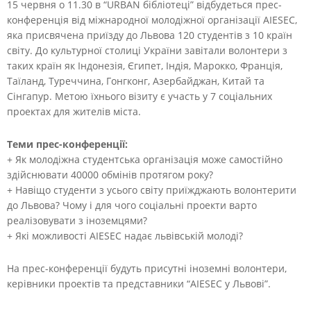
15 червня о 11.30 в “URBAN бібліотеці” відбудеться прес-
конференція від міжнародної молодіжної організації AIESEC,
яка присвячена приїзду до Львова 120 студентів з 10 країн
світу.
До культурної столиці України завітали волонтери з
таких країн як Індонезія, Єгипет, Індія, Марокко, Франція,
Таїланд, Туреччина, Гонгконг, Азербайджан, Китай та
Сінгапур. Метою їхнього візиту є участь у 7 соціальних
проектах для жителів міста.
Теми прес-конференції:
+ Як молодіжна студентська організація може самостійно
здійснювати 40000 обмінів протягом року?
+ Навіщо студенти з усього світу приїжджають волонтерити
до Львова? Чому і для чого соціальні проекти варто
реалізовувати з іноземцями?
+ Які можливості AIESEC надає львівській молоді?
На прес-конференції будуть присутні іноземні волонтери,
керівники проектів та представники “AIESEC у Львові”.