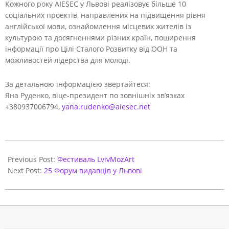
Кожного року AIESEC у Львові реалізовує більше 10
соціальних проектів, направлених на підвищення рівня
англійської мови, ознайомлення місцевих жителів із
культурою та досягненнями різних країн, поширення
інформації про Цілі Сталого Розвитку від ООН та
можливостей лідерства для молоді.
За детальною інформацією звертайтеся:
Яна Руденко, віце-президент по зовнішніх зв’язках
+380937006794,
yana.rudenko@aiesec.net
2018-
06-
Previous Post:
Фестиваль LvivMozArt
08
Next Post:
25 Форум видавців у Львові