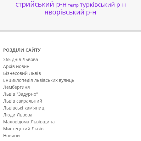
стрийський р-н
турківський р-н
театр
яворівський р-н
РОЗДІЛИ САЙТУ
365 днів Львова
Архів новин
Бізнесовий Львів
Енциклопедія львівських вулиць
Лембергиня
Львів "Задурно"
Львів сакральний
Львівські кам'яниці
Люди Львова
Маловідома Львівщина
Мистецький Львів
Новини