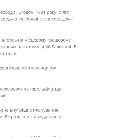
ободи). Згодом, 1891 року, філія
середжені ключові фінансові, деякі
овна роль на місцевому грошовому
унковим центром у цілій Галичині. В
піталів.
модернізованого класицизму
 неокласичних горельєфів, що
ий.
дорне внутрішнє планування.
. Вітражі, що знаходяться на