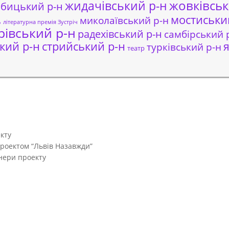
жовківськ
жидачівський р-н
обицький р-н
мостиськи
миколаївський р-н
ь
літературна премія Зустріч
рівський р-н
радехівський р-н
самбірський 
кий р-н
стрийський р-н
я
турківський р-н
театр
кту
проектом “Львів Назавжди”
тнери проекту