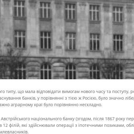
о типу, що мала відповідати вимогам нового часу та поступу, р
снування банків, у порівнянні з тією ж Росією, було значно лі
ажно аграрному краї було порівнянно нескладно.
ію Австрійського національного банку (згодом, після 1867 року п
 12 філій, які здійснювали операції з іпотечними позиками, облі
млевласників.