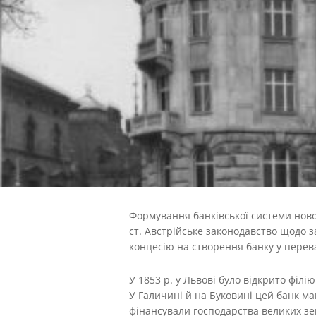
Формування банківської системи новог
ст.
Австрійське законодавство щодо за
концесію на створення банку у перев
У 1853 p. у Львові було відкрито філ
У Галичині й на Буковині цей банк мав
фінансували господарства великих зе