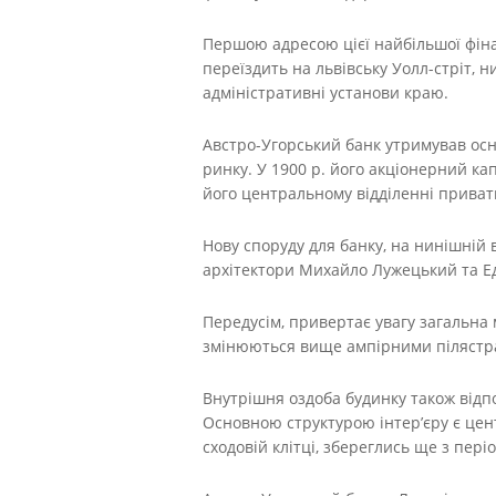
Першою адресою цієї найбільшої фінанс
переїздить на львівську Уолл-стріт, н
адміністративні установи краю.
Австро-Угорський банк утримував осн
ринку. У 1900 р. його акціонерний ка
його центральному відділенні приватн
Нову споруду для банку, на нинішній 
архітектори Михайло Лужецький та Е
Передусім, привертає увагу загальна
змінюються вище ампірними пілястра
Внутрішня оздоба будинку також відп
Основною структурою інтер’єру є цент
сходовій клітці, збереглись ще з пері