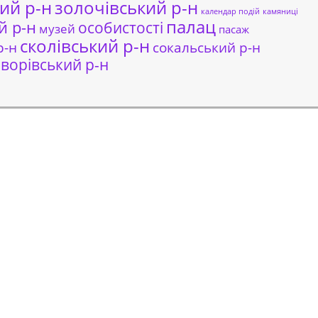
ий р-н
золочівський р-н
календар подій
камяниці
палац
й р-н
особистості
музей
пасаж
сколівський р-н
сокальський р-н
р-н
ворівський р-н