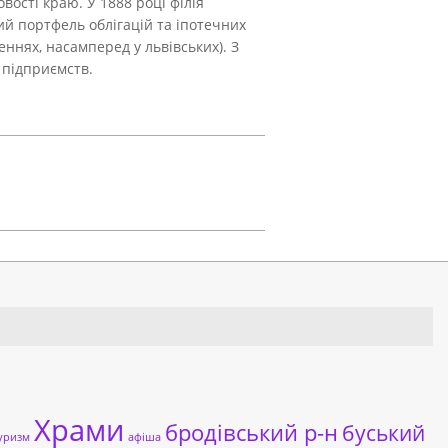
вості краю. У 1888 році філія
ий портфель облігацій та іпотечних
еннях, насамперед у львівських). З
 підприємств.
Храми
бродівський р-н
буський
уризм
афіша