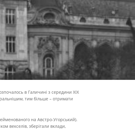
озпочалось в Галичині з середини XIX
беральнішим, тим більше – отримати
ерейменованого на Австро-Угорський).
ком векселів, зберігали вклади,