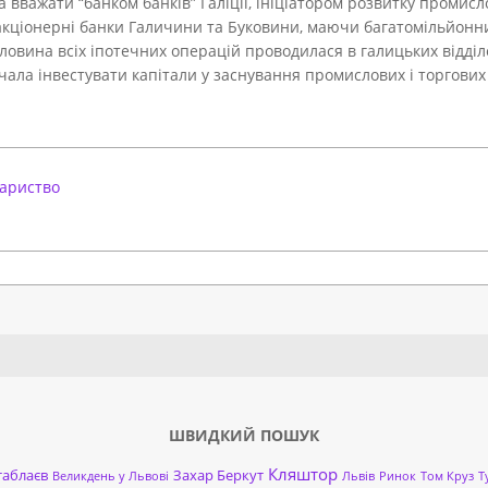
 вважати “банком банків” Галіції, ініціатором розвитку промисло
і акціонерні банки Галичини та Буковини, маючи багатомільйонн
оловина всіх іпотечних операцій проводилася в галицьких відділ
очала інвестувати капітали у заснування промислових і торгових
вариство
Search
ШВИДКИЙ ПОШУК
Кляштор
таблаєв
Захар Беркут
Великдень у Львові
Львів
Ринок
Том Круз
Т