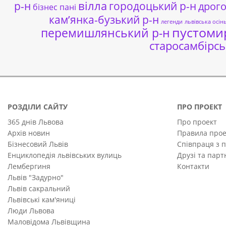
р-н
вілла
городоцький р-н
дрог
бізнес пані
кам’янка-бузький р-н
легенди
львівська осін
пустоми
перемишлянський р-н
старосамбірсь
РОЗДІЛИ САЙТУ
ПРО ПРОЕКТ
365 днів Львова
Про проект
Архів новин
Правила прое
Бізнесовий Львів
Співпраця з 
Енциклопедія львівських вулиць
Друзі та пар
Лембергиня
Контакти
Львів "Задурно"
Львів сакральний
Львівські кам'яниці
Люди Львова
Маловідома Львівщина