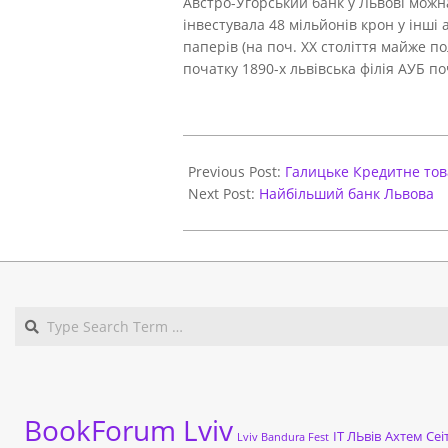
Австро-Угорський банк у Львові можна
інвестувала 48 мільйонів крон у інш
паперів (на поч. XX століття майже п
початку 1890-х львівська філія АУБ п
2018-
02-
Previous Post:
Галицьке Кредитне то
20
Next Post:
Найбільший банк Львова
BookForum Lviv
ІТ ЛЬвів
Ахтем Сеі
Lviv Bandura Fest