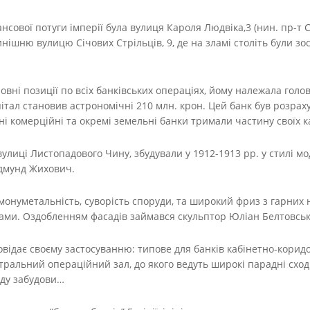
ової потуги імперії була вулиця Кароля Людвіка,3 (нин. пр-т Св
инішню вулицю Січових Стрільців, 9, де на зламі століть були зо
овні позиції по всіх банківських операціях, йому належала гол
пітал становив астрономічні 210 млн. крон. Цей банк був розрах
і комерційні та окремі земельні банки тримали частину своїх ка
вулиці Листопадового Чину, збудували у 1912-1913 рр. у стилі 
дмунд Жихович.
 монуметальність, суворість споруди, та широкий фриз з гарних
ми. Оздобленням фасадів займався скульптор Юліан Белтовськ
овідає своєму застосуванню: типове для банків кабінетно-кори
ральний операційний зал, до якого ведуть широкі парадні сходи
оду забудови…