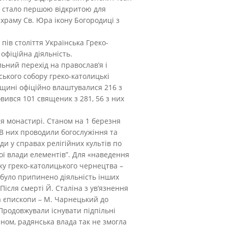
Це стало першою відкритою для
храму Св. Юра ікону Богородиці з
пів століття Українська Греко-
 офіційна діяльність.
ьний перехід на православ’я і
вського собору греко-католицькі
вщині офіційно влаштувалися 216 з
мовився 101 священик з 281, 56 з них
я монастирі. Станом на 1 березня
. В них проводили богослужіння та
и у справах релігійних культів по
ї влади елементів”. Для «наведення
ку греко-католицького чернецтва –
 було припинено діяльність інших
ісля смерті Й. Сталіна з ув’язнення
ва єпископи – М. Чарнецький до
 Продовжували існувати підпільні
ном, радянська влада так не змогла