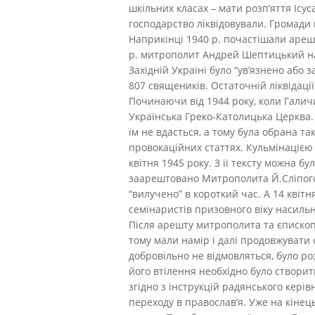
шкільних класах – мати розп’яття Ісус
господарство ліквідовували. Громади 
Наприкінці 1940 р. почастішали ареш
р. митрополит Андрей Шептицький над
Західній Україні було “ув’язнено або
807 священиків. Остаточній ліквідаці
Починаючи від 1944 року, коли Галич
Українська Греко-Католицька Церква.
їм не вдасться, а тому була обрана т
провокаційних статтях. Кульмінацією 
квітня 1945 року. З її тексту можна б
заарештовано Митрополита Й.Сліпого,
“вилучено” в короткий час. А 14 квіт
семінаристів призовного віку насильн
Після арешту митрополита та єпископ
тому мали намір і далі продовжувати 
добровільно не відмовляться, було р
його втілення необхідно було створит
згідно з інструкцій радянського кері
переходу в православ’я. Уже на кінець