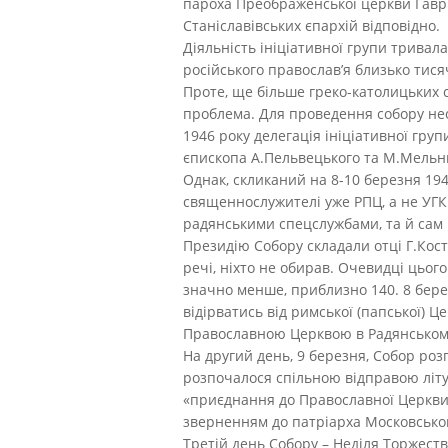
пароха Преображенської церкви Гавр
Станіславівських єпархій відповідно.
Діяльність ініціативної групи тривал
російського православ’я близько тисяч
Проте, ще більше греко-католицьких 
проблема. Для проведення собору необ
1946 року делегація ініціативної гру
єпископа А.Пельвецького та М.Мельник
Однак, скликаний на 8-10 березня 194
священнослужителі уже РПЦ, а не УГКЦ
радянськими спецслужбами, та й сам п
Президію Собору складали отці Г.Кос
речі, ніхто не обирав. Очевидці цього
значно менше, приблизно 140. 8 бере
відірватись від римської (папської) Ц
Православною Церквою в Радянськом
На другий день, 9 березня, Собор ро
розпочалося спільною відправою літу
«приєднання до Православної Церкви»
зверненням до патріарха Московського
Третій день Собору – Неділя Торжест