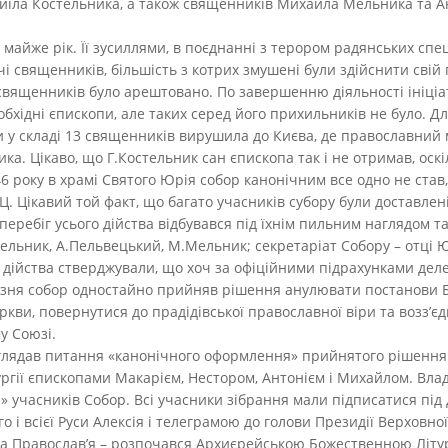
иїла Костельника, а також священників Михайла Мельника та А
а майже рік. Її зусиллями, в поєднанні з терором радянських сп
і священників, більшість з котрих змушені були здійснити свій п
священників було арештовано. По завершенню діяльності ініціа
хідні єпископи, але таких серед його прихильників не було. Дл
пи у складі 13 священників вирушила до Києва, де православний
а. Цікаво, що Г.Костельник сан єпископа так і не отримав, оск
6 року в храмі Святого Юрія собор канонічним все одно не став,
. Цікавий той факт, що багато учасників субору були доставлен
еребіг усього дійства відбувався під їхнім пильним наглядом т
тельник, А.Пельвецький, М.Мельник; секретаріат Собору – отці 
 дійства стверджували, що хоч за офіційними підрахунками делег
зня собор одностайно прийняв рішення анулювати постанови Бер
еркви, повернутися до прадідівської православної віри та возз’
у Союзі.
зглядав питання «канонічного оформлення» прийнятого рішення 
ргії єпископами Макарієм, Нестором, Антонієм і Михайлом. Вла
 учасників Собор. Всі учасники зібрання мали підписатися пі
 і всієї Руси Алексія і телеграмою до голови Президії Верховн
ва Православ’я – розпочався Архиєрейською Божественною Літур