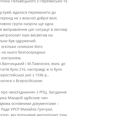
нтона Пельвецького з Перемиської та
ецслужб, вдалося переманити до
ерехід не з власної доброї волі.
тивної групи назріла ще одна
я виправлення цієї ситуації в лютому
 митрополит Іоан висвятив на
ільки був одружений.
 оскільки скликали його
і на нього безпосередньо
а контролем.
Ю.Ванчицький і М.Павлосюк, яких, до
атів було 216, насправді ж їх було
естейської унії з 1596 р.,
єднатися з Всеросійською
про «возз’єднання» з РПЦ. Засідання
дика Макарій здійснив чин
д двома основними документами –
ої Ради УРСР Михайла Гречухи.
гією, яку відправив митрополит Іоан