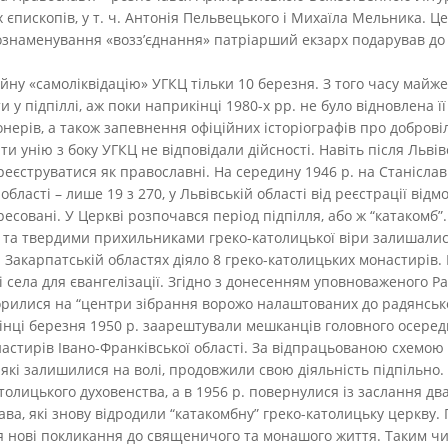
 єпископів, у т. ч. Антонія Пельвецького і Михаїла Мельника. 
 ознаменування «возз’єднання» патріарший екзарх подарував до 
ну «самоліквідацію» УГКЦ тільки 10 березня. З того часу майже 
у підпіллі, аж поки наприкінці 1980-х рр. не було відновлена її
ерів, а також запевнення офіційних історіографів про добровіл
ти унію з боку УГКЦ не відповідали дійсності. Навіть після Льві
еєструватися як православні. На середину 1946 р. на Станісла
області – лише 19 з 270, у Львівській області від реєстрації від
совані. У Церкві розпочався період підпілля, або ж “катакомб”.
ї та твердими прихильниками греко-католицької віри залишалис
та Закарпатській областях діяло 8 греко-католицьких монастирів
села для євангелізації. Згідно з донесенням уповноваженого Рад
орилися на “центри зібрання ворожо налаштованих до радянсько
інці березня 1950 р. заарештували мешканців головного осеред
настирів Івано-Франківської області. За відпрацьованою схемою
які залишилися на волі, продовжили свою діяльність підпільно. П
атолицького духовенства, а в 1956 р. повернулися із заслання д
ава, які знову відродили “катакомбну” греко-католицьку церкву.
ся нові покликання до священичого та монашого життя. Таким чи