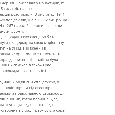
і черниць виселяли з монастирів, їх
тис. крб. на рік).
мців розстріляли. В листопаді 1941
у повідомляв, що в 1939-1941 рр. на
”. На 1267 парафій залишилось лише
дному фронті.
 для радянських спецслужб стає
рнути цю церкву на свою маріонетку
ступ на УГКЦ, виражений в
алана «З хрестом чи з ножем?» 10
справді, вже вночі 11 квітня було
 Інших єпископів також було
-викладачів, а теологів і
уміли й радянські спецслужби, а
нників, віряни від своєї віри
ї церкви з православною церквою. Для
вященників, котра повинна була,
онати уніацьке духовенство до
створена в складі трьох осіб, а саме