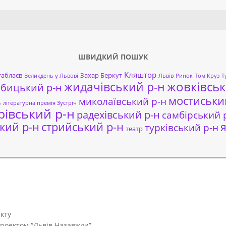
Search
ШВИДКИЙ ПОШУК
Кляштор
таблаєв
Захар Беркут
Великдень у Львові
Львів
Ринок
Том Круз
Т
жовківськ
жидачівський р-н
обицький р-н
мостиськи
миколаївський р-н
ь
літературна премія Зустріч
рівський р-н
радехівський р-н
самбірський 
кий р-н
стрийський р-н
я
турківський р-н
театр
кту
проектом “Львів Назавжди”