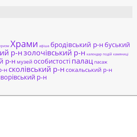
Храми
бродівський р-н
буський
уризм
афіша
ий р-н
золочівський р-н
календар подій
камяниці
палац
й р-н
особистості
музей
пасаж
сколівський р-н
сокальський р-н
р-н
ворівський р-н