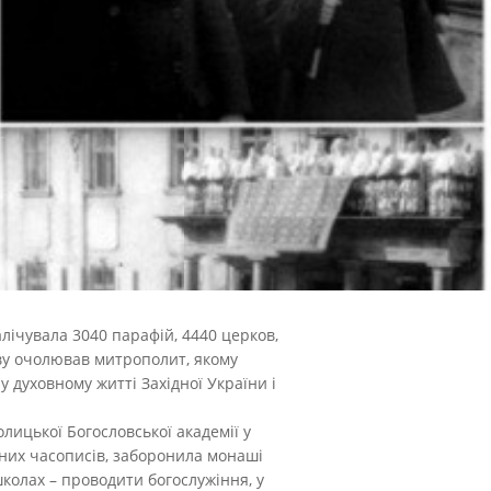
лічувала 3040 парафій, 4440 церков,
кву очолював митрополит, якому
у духовному житті Західної України і
лицької Богословської академії у
вних часописів, заборонила монаші
колах – проводити богослужіння, у