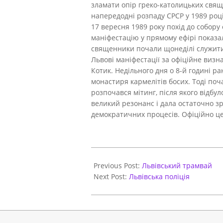
зламати опір греко-католицьких свяще
напередодні розпаду СРСР у 1989 році
17 вересня 1989 року похід до собору
маніфестацію у прямому ефірі показал
священники почали щонеділі служити л
Львові маніфестації за офіційне визн
Котик. Недільного дня о 8-й годині р
монастиря кармелітів босих. Тоді поч
розпочався мітинг, після якого відбу
великий резонанс і дала остаточно зр
демократичних процесів. Офіційно цер
2017-
10-
Previous Post:
Львівський трамвай
27
Next Post:
Львівська поліція