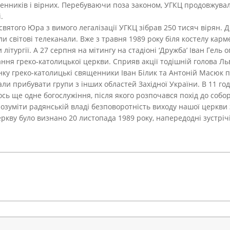
нників і вірних. Перебуваючи поза законом, УГКЦ продовжувала 
.
 святого Юра з вимого легалізації УГКЦ зібрав 250 тисяч вірян. 
и світові телеканали. Вже з травня 1989 року біля костелу карме
ітургії. А 27 серпня на мітингу на стадіоні ‘Дружба’ Іван Гель
ання греко-католицької церкви. Сприяв акції тодішній голова Л
анку греко-католицькі священники Іван Білик та Антоній Масюк
али прибувати групи з інших областей Західної України. В 11 год
лось ще одне богослужіння, після якого розпочався похід до собо
озуміти радянській владі безповоротність виходу нашої церкви 
кву було визнано 20 листопада 1989 року, напередодні зустрічі