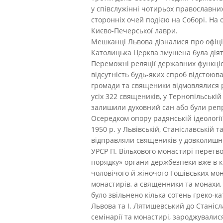
у співслужінні чотирьох православних
сторонніх очей подією на Соборі. На
Києво-Печерської лаври.
Мешканці Львова дізналися про офіцій
Католицька Церква змушена була діяти 
Переможні реляції державних функціон
відсутність будь-яких спроб відстоюва
громади та священики відмовлялися р
усіх 322 священиків, у Тернопільській 
залишили духовний сан або були репре
Осередком опору радянській ідеологі
1950 р. у Львівській, Станіславській 
відправляли священиків у довколишні 
УРСР П. Вільхового монастирі перетв
порядку» органи держбезпеки вже в к
чоловічого й жіночого Гошівських мо
монастирів, а священники та монахи, 
було звільнено кілька сотень греко-к
Львова та І. Лятишевський до Станісл
семінарії та монастирі, зароджували