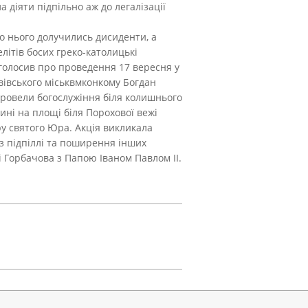
діяти підпільно аж до легалізації
До нього долучились дисиденти, а
літів босих греко-католицькі
 оголосив про проведення 17 вересня у
ьвівського міськвмконкому Богдан
 провели богослужіння біля колишнього
ині на площі біля Порохової вежі
ру святого Юра. Акція викликала
з підпіллі та поширення інших
 Горбачова з Папою Іваном Павлом ІІ.