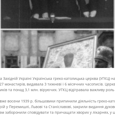
 Західній Україні Українська греко-католицька церква (УГКЦ) на
127 монастирів, видавала 3 тижневі і 6 місячних часописів. Цер
ків та понад 3,1 млн. віруючих. УГКЦ відігравала важливу роль 
вже восени 1939 р. більшовики припинили діяльність греко-като
рій у Перемишлі, Львові та Станіславові, закрили видання духо
ам заборонили сповідувати та причащати хворих у лікарнях, у ш