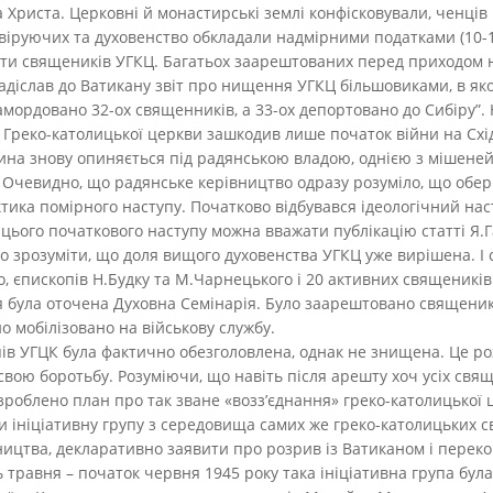
а Христа. Церковні й монастирські землі конфісковували, ченців 
віруючих та духовенство обкладали надмірними податками (10-15 
ти священиків УГКЦ. Бaгaтьoх зaapeштoвaниx перед пpиxoдoм ні
іслав до Ватикану звіт про нищення УГКЦ більшовиками, в яком
 замордовано 32-ох священників, а 33-ох депортовано до Сибіру
ї Греко-католицької церкви зашкодив лише початок війни на Схі
ина знову опиняється під радянською владою, однією з мішеней
 Очевидно, що радянське керівництво одразу розуміло, що обе
актика помірного наступу. Початково відбувався ідеологічний на
цього початкового наступу можна вважати публікацію статті Я.Г
уло зрозуміти, що доля вищого духовенства УГКЦ уже вирішена. І 
 єпископів Н.Будку та М.Чарнецького і 20 активних священиків.
ня була оточена Духовна Семінарія. Було заарештовано священиків
о мобілізовано на військову службу.
ів УГЦК була фактично обезголовлена, однак не знищена. Це роз
свою боротьбу. Розуміючи, що навіть після арешту хоч усіх свяще
озроблено план про так зване «возз’єднання» греко-католицько
и ініціативну групу з середовища самих же греко-католицьких с
вництва, декларативно заявити про розрив із Ватиканом і перек
 травня – початок червня 1945 року така ініціативна група була 