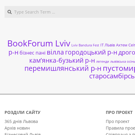
BookForum Lviv
ІТ ЛЬвів
Ахтем Сеі
Lviv Bandura Fest
р-н
вілла
городоцький р-н
дрог
бізнес пані
кам’янка-бузький р-н
легенди
львівська осін
пустоми
перемишлянський р-н
старосамбірсь
РОЗДІЛИ САЙТУ
ПРО ПРОЕКТ
365 днів Львова
Про проект
Архів новин
Правила прое
Бізнесовий Львів
Співпраця з 