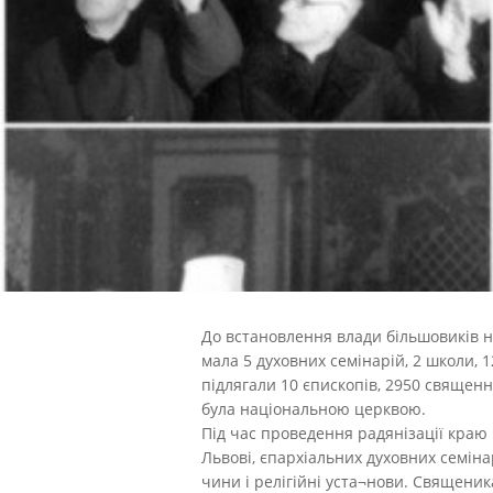
До встановлення влади більшовиків на
мала 5 духовних семінарій, 2 школи, 
підлягали 10 єпископів, 2950 священни
була національною церквою.
Під час проведення радянізації краю 
Львові, єпархіальних духовних семіна
чини і релігійні уста¬нови. Священик