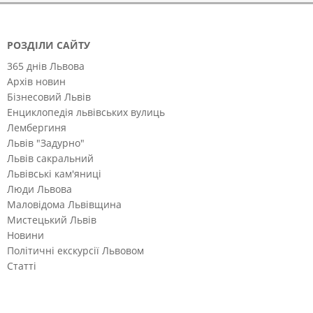
РОЗДІЛИ САЙТУ
365 днів Львова
Архів новин
Бізнесовий Львів
Енциклопедія львівських вулиць
Лембергиня
Львів "Задурно"
Львів сакральний
Львівські кам'яниці
Люди Львова
Маловідома Львівщина
Мистецький Львів
Новини
Політичні екскурсії Львовом
Статті