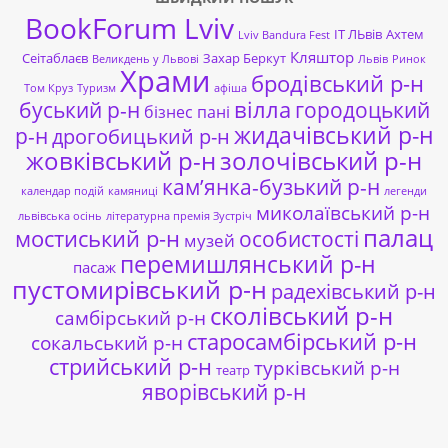
BookForum Lviv
ІТ ЛЬвів
Ахтем
Lviv Bandura Fest
Кляштор
Сеітаблаєв
Захар Беркут
Великдень у Львові
Львів
Ринок
Храми
бродівський р-н
Том Круз
Туризм
афіша
буський р-н
вілла
городоцький
бізнес пані
жидачівський р-н
р-н
дрогобицький р-н
жовківський р-н
золочівський р-н
кам’янка-бузький р-н
календар подій
камяниці
легенди
миколаївський р-н
львівська осінь
літературна премія Зустріч
палац
мостиський р-н
особистості
музей
перемишлянський р-н
пасаж
пустомирівський р-н
радехівський р-н
сколівський р-н
самбірський р-н
старосамбірський р-н
сокальський р-н
стрийський р-н
турківський р-н
театр
яворівський р-н