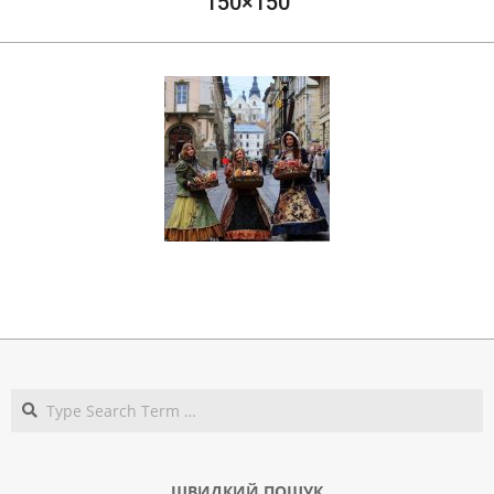
150×150
2018-
03-
17
Search
ШВИДКИЙ ПОШУК