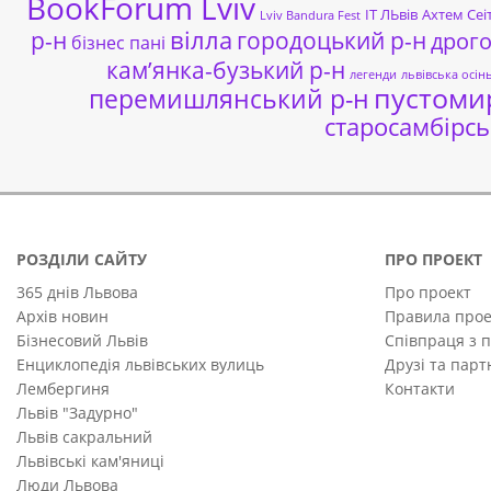
BookForum Lviv
ІТ ЛЬвів
Ахтем Сеі
Lviv Bandura Fest
р-н
вілла
городоцький р-н
дрог
бізнес пані
кам’янка-бузький р-н
легенди
львівська осін
пустоми
перемишлянський р-н
старосамбірсь
РОЗДІЛИ САЙТУ
ПРО ПРОЕКТ
365 днів Львова
Про проект
Архів новин
Правила прое
Бізнесовий Львів
Співпраця з 
Енциклопедія львівських вулиць
Друзі та пар
Лембергиня
Контакти
Львів "Задурно"
Львів сакральний
Львівські кам'яниці
Люди Львова