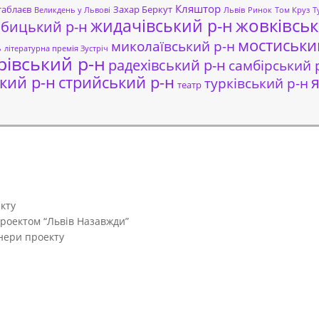
Кляштор
таблаєв
Захар Беркут
Великдень у Львові
Львів
Ринок
Том Круз
Т
жовківськ
жидачівський р-н
обицький р-н
мостиськи
миколаївський р-н
ь
літературна премія Зустріч
рівський р-н
радехівський р-н
самбірський 
кий р-н
стрийський р-н
я
турківський р-н
театр
кту
проектом “Львів Назавжди”
тнери проекту