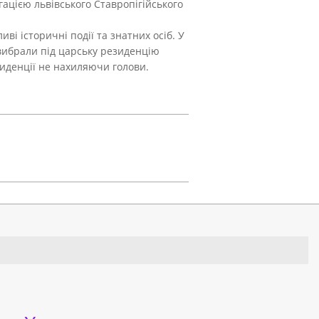
егацією львівського Ставропігійського
і історичні події та знатних осіб. У
я вибрали під царську резиденцію
иденції не нахиляючи голови.