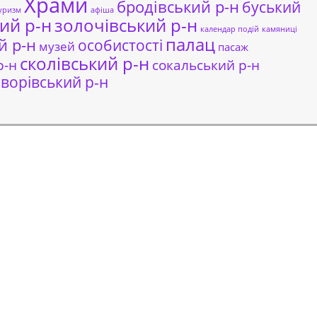
Храми
бродівський р-н
буський
уризм
афіша
ий р-н
золочівський р-н
календар подій
камяниці
палац
й р-н
особистості
музей
пасаж
сколівський р-н
сокальський р-н
р-н
ворівський р-н