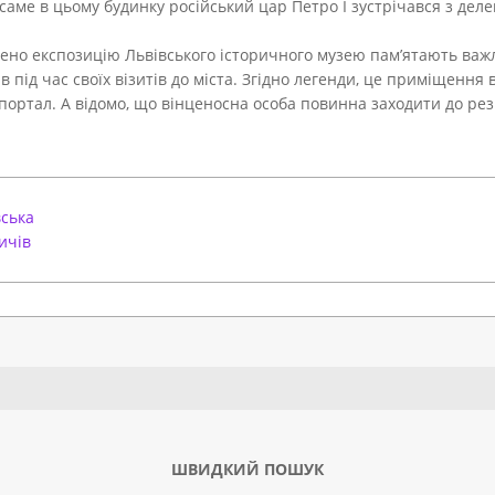
 саме в цьому будинку російський цар Петро І зустрічався з дел
ено експозицію Львівського історичного музею пам’ятають важлив
в під час своїх візитів до міста. Згідно легенди, це приміщенн
ортал. А відомо, що вінценосна особа повинна заходити до рез
ська
ичів
Search
ШВИДКИЙ ПОШУК