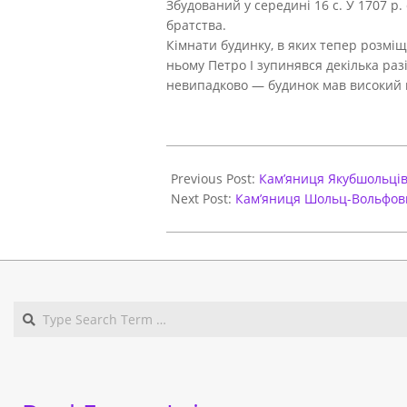
Збудований у середині 16 с. У 1707 р.
братства.
Кімнати будинку, в яких тепер розміщ
ньому Петро I зупинявся декілька разі
невипадково — будинок мав високий п
2021-
03-
Previous Post:
Кам’яниця Якубшольців
29
Next Post:
Кам’яниця Шольц-Вольфов