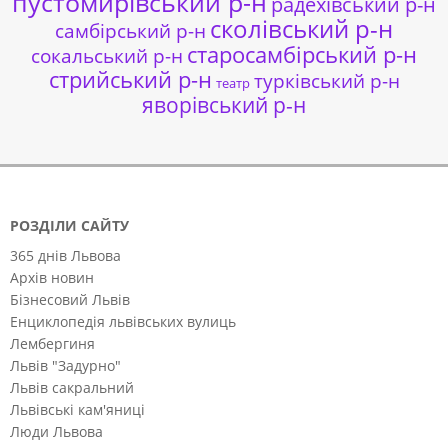
пустомирівський р-н
радехівський р-н
сколівський р-н
самбірський р-н
старосамбірський р-н
сокальський р-н
стрийський р-н
турківський р-н
театр
яворівський р-н
РОЗДІЛИ САЙТУ
365 днів Львова
Архів новин
Бізнесовий Львів
Енциклопедія львівських вулиць
Лембергиня
Львів "Задурно"
Львів сакральний
Львівські кам'яниці
Люди Львова