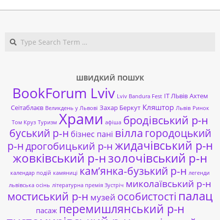
03-
23
Search
ШВИДКИЙ ПОШУК
BookForum Lviv
ІТ ЛЬвів
Ахтем
Lviv Bandura Fest
Кляштор
Сеітаблаєв
Захар Беркут
Великдень у Львові
Львів
Ринок
Храми
бродівський р-н
Том Круз
Туризм
афіша
буський р-н
вілла
городоцький
бізнес пані
жидачівський р-н
р-н
дрогобицький р-н
жовківський р-н
золочівський р-н
кам’янка-бузький р-н
календар подій
камяниці
легенди
миколаївський р-н
львівська осінь
літературна премія Зустріч
палац
мостиський р-н
особистості
музей
перемишлянський р-н
пасаж