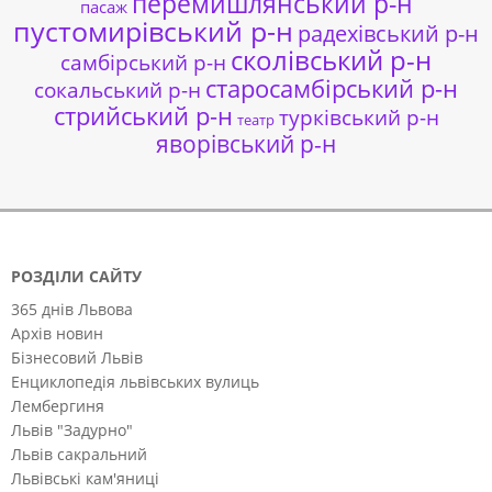
перемишлянський р-н
пасаж
пустомирівський р-н
радехівський р-н
сколівський р-н
самбірський р-н
старосамбірський р-н
сокальський р-н
стрийський р-н
турківський р-н
театр
яворівський р-н
РОЗДІЛИ САЙТУ
365 днів Львова
Архів новин
Бізнесовий Львів
Енциклопедія львівських вулиць
Лембергиня
Львів "Задурно"
Львів сакральний
Львівські кам'яниці