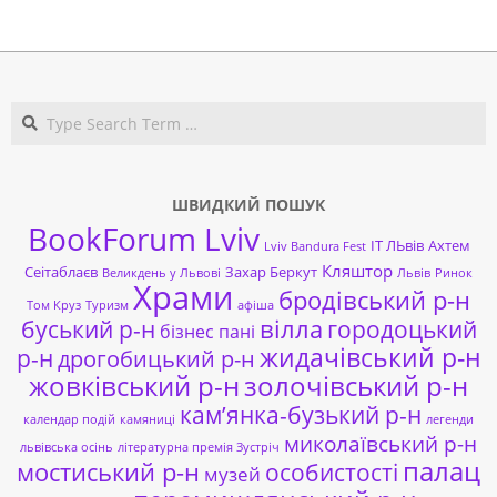
2020-
03-
07
Search
ШВИДКИЙ ПОШУК
BookForum Lviv
ІТ ЛЬвів
Ахтем
Lviv Bandura Fest
Кляштор
Сеітаблаєв
Захар Беркут
Великдень у Львові
Львів
Ринок
Храми
бродівський р-н
Том Круз
Туризм
афіша
буський р-н
вілла
городоцький
бізнес пані
жидачівський р-н
р-н
дрогобицький р-н
жовківський р-н
золочівський р-н
кам’янка-бузький р-н
календар подій
камяниці
легенди
миколаївський р-н
львівська осінь
літературна премія Зустріч
палац
мостиський р-н
особистості
музей