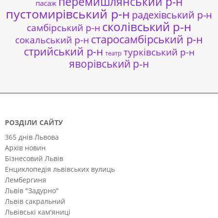
перемишлянський р-н
пасаж
пустомирівський р-н
радехівський р-н
сколівський р-н
самбірський р-н
старосамбірський р-н
сокальський р-н
стрийський р-н
турківський р-н
театр
яворівський р-н
РОЗДІЛИ САЙТУ
365 днів Львова
Архів новин
Бізнесовий Львів
Енциклопедія львівських вулиць
Лембергиня
Львів "Задурно"
Львів сакральний
Львівські кам'яниці