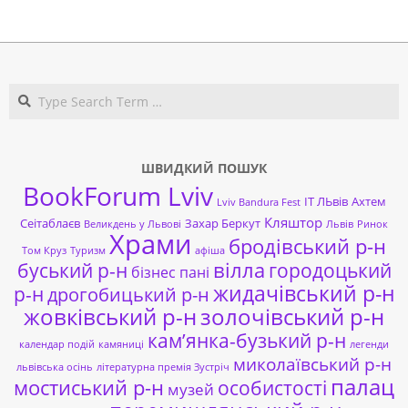
2020-
03-
07
Search
ШВИДКИЙ ПОШУК
BookForum Lviv
ІТ ЛЬвів
Ахтем
Lviv Bandura Fest
Кляштор
Сеітаблаєв
Захар Беркут
Великдень у Львові
Львів
Ринок
Храми
бродівський р-н
Том Круз
Туризм
афіша
буський р-н
вілла
городоцький
бізнес пані
жидачівський р-н
р-н
дрогобицький р-н
жовківський р-н
золочівський р-н
кам’янка-бузький р-н
календар подій
камяниці
легенди
миколаївський р-н
львівська осінь
літературна премія Зустріч
палац
мостиський р-н
особистості
музей