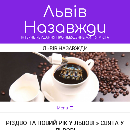
Skip
Львів
to
content
Назавжди
ІНТЕРНЕТ-ВИДАННЯ ПРО НЕБУДЕННЕ ЖИТТЯ МІСТА
ЛЬВІВ НАЗАВЖДИ
Navigation
Menu
Menu
РІЗДВО ТА НОВИЙ РІК У ЛЬВОВІ »
СВЯТА У