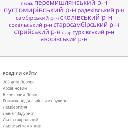
перемишлянський р-н
пасаж
пустомирівський р-н
радехівський р-н
сколівський р-н
самбірський р-н
старосамбірський р-н
сокальський р-н
стрийський р-н
турківський р-н
театр
яворівський р-н
РОЗДІЛИ САЙТУ
365 днів Львова
Архів новин
Бізнесовий Львів
Енциклопедія львівських вулиць
Лембергиня
Львів "Задурно"
Львів сакральний
Львівські кам'яниці