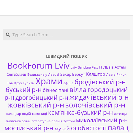
2019-
12-
23
Search
ШВИДКИЙ ПОШУК
BookForum Lviv
ІТ ЛЬвів
Ахтем
Lviv Bandura Fest
Кляштор
Сеітаблаєв
Захар Беркут
Великдень у Львові
Львів
Ринок
Храми
бродівський р-н
Том Круз
Туризм
афіша
буський р-н
вілла
городоцький
бізнес пані
жидачівський р-н
р-н
дрогобицький р-н
жовківський р-н
золочівський р-н
кам’янка-бузький р-н
календар подій
камяниці
легенди
миколаївський р-н
львівська осінь
літературна премія Зустріч
палац
мостиський р-н
особистості
музей