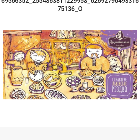
69566352_2554863811229958_62692796493316
75136_O
2019-
12-
23