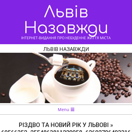
Skip
Львів
to
content
Назавжди
ІНТЕРНЕТ-ВИДАННЯ ПРО НЕБУДЕННЕ ЖИТТЯ МІСТА
ЛЬВІВ НАЗАВЖДИ
Navigation
Menu
Menu
РІЗДВО ТА НОВИЙ РІК У ЛЬВОВІ »