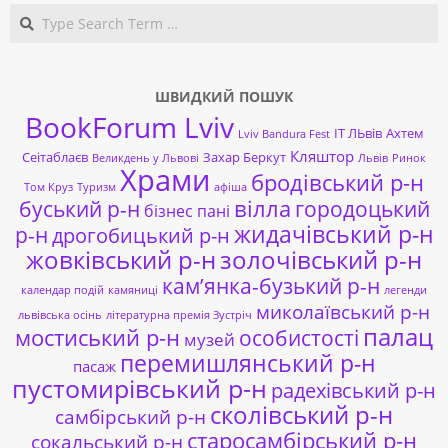
Search
ШВИДКИЙ ПОШУК
BookForum Lviv
ІТ ЛЬвів
Ахтем
Lviv Bandura Fest
Кляштор
Сеітаблаєв
Захар Беркут
Великдень у Львові
Львів
Ринок
Храми
бродівський р-н
Том Круз
Туризм
афіша
буський р-н
вілла
городоцький
бізнес пані
жидачівський р-н
р-н
дрогобицький р-н
жовківський р-н
золочівський р-н
кам’янка-бузький р-н
календар подій
камяниці
легенди
миколаївський р-н
львівська осінь
літературна премія Зустріч
палац
мостиський р-н
особистості
музей
перемишлянський р-н
пасаж
пустомирівський р-н
радехівський р-н
сколівський р-н
самбірський р-н
старосамбірський р-н
сокальський р-н