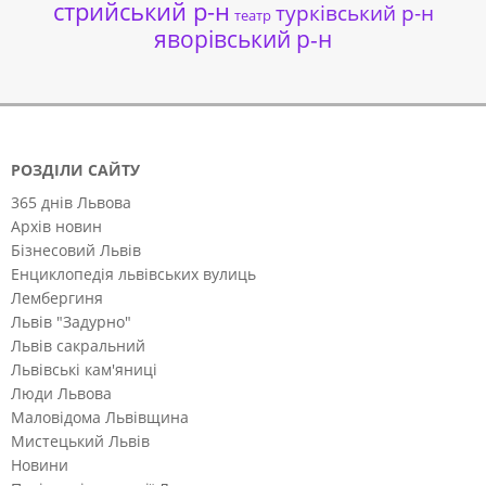
стрийський р-н
турківський р-н
театр
яворівський р-н
РОЗДІЛИ САЙТУ
365 днів Львова
Архів новин
Бізнесовий Львів
Енциклопедія львівських вулиць
Лембергиня
Львів "Задурно"
Львів сакральний
Львівські кам'яниці
Люди Львова
Маловідома Львівщина
Мистецький Львів
Новини