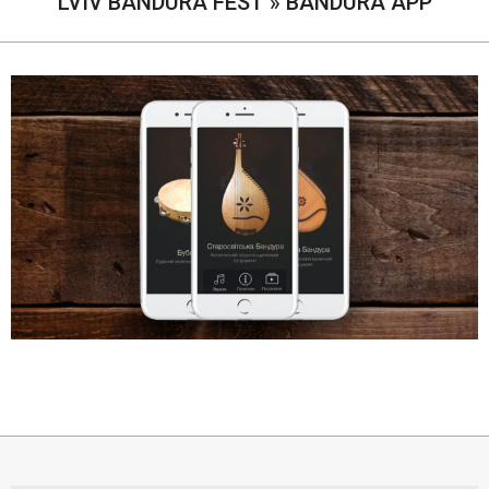
LVIV BANDURA FEST »
BANDURA APP
2019-
11-
03