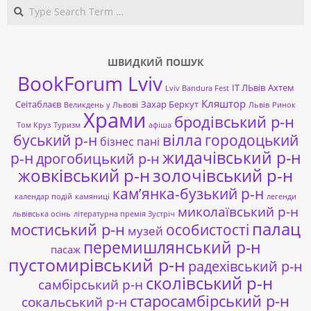
Search
ШВИДКИЙ ПОШУК
BookForum Lviv
ІТ ЛЬвів
Ахтем
Lviv Bandura Fest
Кляштор
Сеітаблаєв
Захар Беркут
Великдень у Львові
Львів
Ринок
Храми
бродівський р-н
Том Круз
Туризм
афіша
буський р-н
вілла
городоцький
бізнес пані
жидачівський р-н
р-н
дрогобицький р-н
жовківський р-н
золочівський р-н
кам’янка-бузький р-н
календар подій
камяниці
легенди
миколаївський р-н
львівська осінь
літературна премія Зустріч
палац
мостиський р-н
особистості
музей
перемишлянський р-н
пасаж
пустомирівський р-н
радехівський р-н
сколівський р-н
самбірський р-н
старосамбірський р-н
сокальський р-н