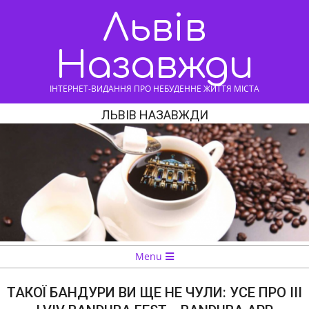
Skip
Львів
to
content
Назавжди
ІНТЕРНЕТ-ВИДАННЯ ПРО НЕБУДЕННЕ ЖИТТЯ МІСТА
ЛЬВІВ НАЗАВЖДИ
Navigation
Menu
Menu
ТАКОЇ БАНДУРИ ВИ ЩЕ НЕ ЧУЛИ: УСЕ ПРО III