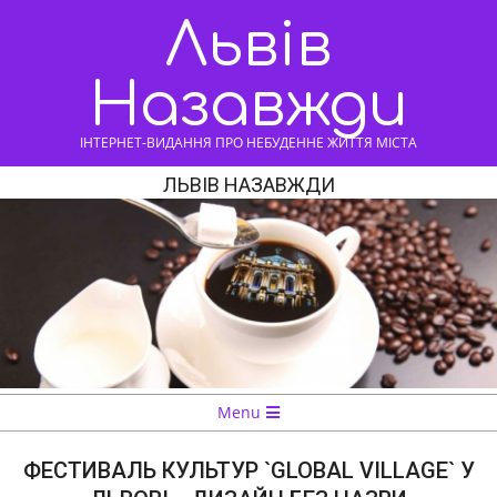
Skip
Львів
to
content
Назавжди
ІНТЕРНЕТ-ВИДАННЯ ПРО НЕБУДЕННЕ ЖИТТЯ МІСТА
ЛЬВІВ НАЗАВЖДИ
Navigation
Menu
Menu
ФЕСТИВАЛЬ КУЛЬТУР `GLOBAL VILLAGE` У