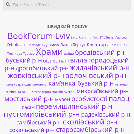
Search
ШВИДКИЙ ПОШУК
BookForum Lviv
ІТ ЛЬвів
Ахтем
Lviv Bandura Fest
Кляштор
Сеітаблаєв
Захар Беркут
Великдень у Львові
Львів
Ринок
Храми
бродівський р-н
Том Круз
Туризм
афіша
буський р-н
вілла
городоцький
бізнес пані
жидачівський р-н
р-н
дрогобицький р-н
жовківський р-н
золочівський р-н
кам’янка-бузький р-н
календар подій
камяниці
легенди
миколаївський р-н
львівська осінь
літературна премія Зустріч
палац
мостиський р-н
особистості
музей
перемишлянський р-н
пасаж
пустомирівський р-н
радехівський р-н
сколівський р-н
самбірський р-н
старосамбірський р-н
сокальський р-н