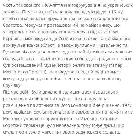
честь так званого «400-ліття книгодрукування на українських
землях». Пам’ятник стоїть неподалік від місця, де в 16-му
столітті знаходилася друкарня Львівського ставропігійного
братства.
Монумент розташований на майданчику, що
утворився після впорядкування скверу в підніжжі вежі
Корнякта, між входами до Успенської церкви та Державного
архіву Львівської області, а також вулицями Підвальною та
Руською. Фоном для нього є одна з найвідоміших сакральних
споруд Львова — Домініканський собор, де в радянські часи
був розташований Музей історії релігії та атеїзму (тепер —
Музей історії релігії). Іван Федоров в одній руці тримає
книгу, а другою рукою ніби сіє зерна знань на львівську
бруківку.
Під час робіт були виявлені залишки двох паралельно
розташованих оборонних мурів, і це вплинуло на
розміщення пам’ятника та його композиційне рішення. 1977
року львівські скульптори дістали замовлення на пам’ятник з
Москви з умовою спорудити його за 2 місяці. За такий
короткий термін це було нереально, тому існує думка, що
скульптори взяли макет типового радянського солдата,