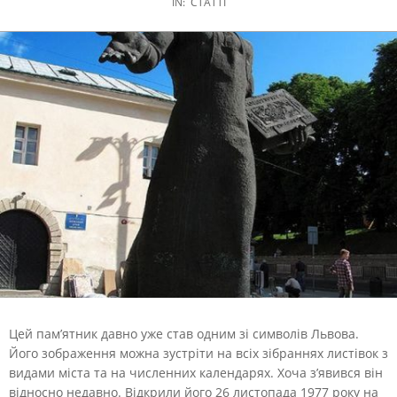
IN:
СТАТТІ
Цей пам’ятник давно уже став одним зі символів Львова.
Його зображення можна зустріти на всіх зібраннях листівок з
видами міста та на численних календарях. Хоча з’явився він
відносно недавно. Відкрили його 26 листопада 1977 року на