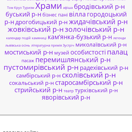
Храми
бродівський р-н
Том Круз
Туризм
афіша
буський р-н
вілла
городоцький
бізнес пані
жидачівський р-н
р-н
дрогобицький р-н
жовківський р-н
золочівський р-н
кам’янка-бузький р-н
календар подій
камяниці
легенди
миколаївський р-н
львівська осінь
літературна премія Зустріч
палац
мостиський р-н
особистості
музей
перемишлянський р-н
пасаж
пустомирівський р-н
радехівський р-н
сколівський р-н
самбірський р-н
старосамбірський р-н
сокальський р-н
стрийський р-н
турківський р-н
театр
яворівський р-н