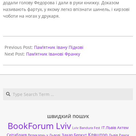
додали голову Федорова і дали в руки книжку. Доказом
називають фартух, у якому легко впізнати шинель, і кирзові
чоботи на ногах у друкаря.
2017-
10-
Previous Post:
Пам’ятник Івану Підкові
27
Next Post:
Пам’ятник Іванові Франку
Search
ШВИДКИЙ ПОШУК
BookForum Lviv
ІТ ЛЬвів
Ахтем
Lviv Bandura Fest
Кляштор
Сеітаблаєв
Захар Беркут
Великдень у Львові
Львів
Ринок