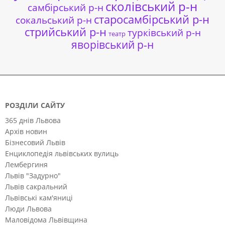
сколівський р-н
самбірський р-н
старосамбірський р-н
сокальський р-н
стрийський р-н
турківський р-н
театр
яворівський р-н
РОЗДІЛИ САЙТУ
365 днів Львова
Архів новин
Бізнесовий Львів
Енциклопедія львівських вулиць
Лембергиня
Львів "Задурно"
Львів сакральний
Львівські кам'яниці
Люди Львова
Маловідома Львівщина