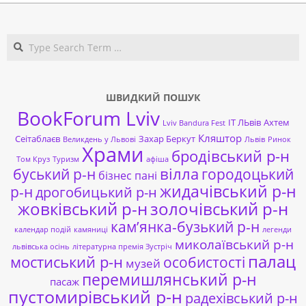
11-
04
Search
ШВИДКИЙ ПОШУК
BookForum Lviv
ІТ ЛЬвів
Ахтем
Lviv Bandura Fest
Кляштор
Сеітаблаєв
Захар Беркут
Великдень у Львові
Львів
Ринок
Храми
бродівський р-н
Том Круз
Туризм
афіша
буський р-н
вілла
городоцький
бізнес пані
жидачівський р-н
р-н
дрогобицький р-н
жовківський р-н
золочівський р-н
кам’янка-бузький р-н
календар подій
камяниці
легенди
миколаївський р-н
львівська осінь
літературна премія Зустріч
палац
мостиський р-н
особистості
музей
перемишлянський р-н
пасаж
пустомирівський р-н
радехівський р-н