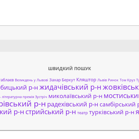
Search
ШВИДКИЙ ПОШУК
Кляштор
таблаєв
Захар Беркут
Великдень у Львові
Львів
Ринок
Том Круз
Т
жовківськ
жидачівський р-н
обицький р-н
мостиськи
миколаївський р-н
ь
літературна премія Зустріч
рівський р-н
радехівський р-н
самбірський 
кий р-н
стрийський р-н
я
турківський р-н
театр