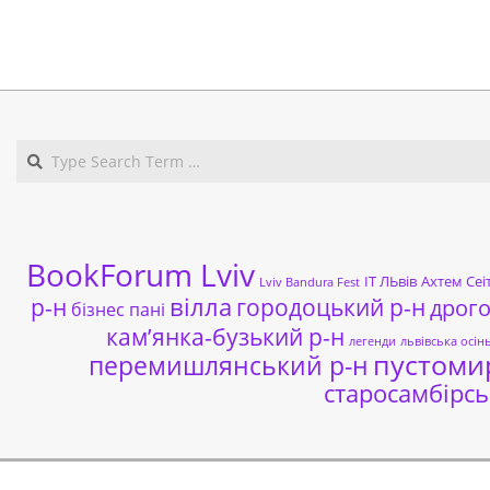
2017-
10-
27
BookForum Lviv
ІТ ЛЬвів
Ахтем Сеі
Lviv Bandura Fest
р-н
вілла
городоцький р-н
дрог
бізнес пані
кам’янка-бузький р-н
легенди
львівська осін
пустоми
перемишлянський р-н
старосамбірсь