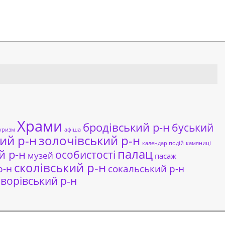
Храми
бродівський р-н
буський
уризм
афіша
ий р-н
золочівський р-н
календар подій
камяниці
палац
й р-н
особистості
музей
пасаж
сколівський р-н
сокальський р-н
р-н
ворівський р-н