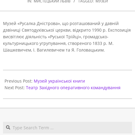
IN:
МИСТЕЦЬКИЙ ЛЬВІВ
TAGGED:
МУЗЕЙ
Музей «Русалка Дністрова», що розташований у давній
дзвіниці Святодухівської церкви, відкрито 1990 р. Експозиція
висвітлює діяльність «Руської Трійці», громадсько-
культурницького угрупування, створеного 1833 р. М.
Шашкевичем, І. Вагилевичем та Я. Головацьким.
2021-
03-
Previous Post:
Музей української книги
29
Next Post:
Театр Західного оперативного командування
Search