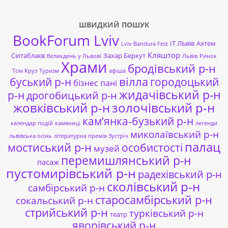
ШВИДКИЙ ПОШУК
BookForum Lviv
ІТ ЛЬвів
Ахтем
Lviv Bandura Fest
Кляштор
Сеітаблаєв
Захар Беркут
Великдень у Львові
Львів
Ринок
Храми
бродівський р-н
Том Круз
Туризм
афіша
буський р-н
вілла
городоцький
бізнес пані
жидачівський р-н
р-н
дрогобицький р-н
жовківський р-н
золочівський р-н
кам’янка-бузький р-н
календар подій
камяниці
легенди
миколаївський р-н
львівська осінь
літературна премія Зустріч
палац
мостиський р-н
особистості
музей
перемишлянський р-н
пасаж
пустомирівський р-н
радехівський р-н
сколівський р-н
самбірський р-н
старосамбірський р-н
сокальський р-н
стрийський р-н
турківський р-н
театр
яворівський р-н