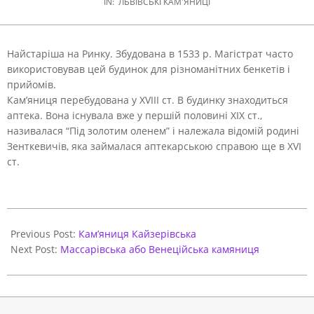
IN:
ЛЬВІВСЬКІ КАМ'ЯНИЦІ
Найстаріша на Ринку. Збудована в 1533 р. Магістрат часто
використовував цей будинок для різноманітних бенкетів і
прийомів.
Кам’яниця перебудована у XVIII ст. В будинку знаходиться
аптека. Вона існувала вже у першій половині XIX ст.,
називалася “Під золотим оленем” і належала відомій родині
Зенткевичів, яка займалася аптекарською справою ще в XVI
ст.
2021-
03-
Previous Post:
Кам’яниця Кайзерівська
29
Next Post:
Массарівська або Венеційська камяниця