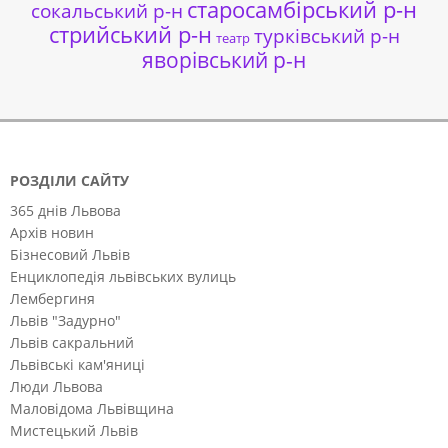
старосамбірський р-н
сокальський р-н
стрийський р-н
турківський р-н
театр
яворівський р-н
РОЗДІЛИ САЙТУ
365 днів Львова
Архів новин
Бізнесовий Львів
Енциклопедія львівських вулиць
Лембергиня
Львів "Задурно"
Львів сакральний
Львівські кам'яниці
Люди Львова
Маловідома Львівщина
Мистецький Львів