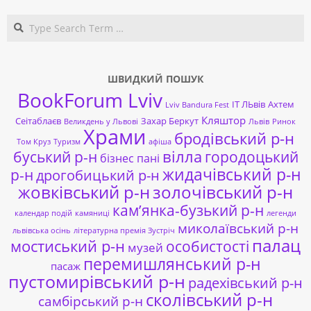
Search
ШВИДКИЙ ПОШУК
BookForum Lviv
ІТ ЛЬвів
Ахтем
Lviv Bandura Fest
Кляштор
Сеітаблаєв
Захар Беркут
Великдень у Львові
Львів
Ринок
Храми
бродівський р-н
Том Круз
Туризм
афіша
буський р-н
вілла
городоцький
бізнес пані
жидачівський р-н
р-н
дрогобицький р-н
жовківський р-н
золочівський р-н
кам’янка-бузький р-н
календар подій
камяниці
легенди
миколаївський р-н
львівська осінь
літературна премія Зустріч
палац
мостиський р-н
особистості
музей
перемишлянський р-н
пасаж
пустомирівський р-н
радехівський р-н
сколівський р-н
самбірський р-н