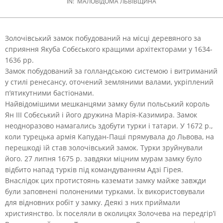
IN:
МАЛОВІДОМА ЛЬВІВЩИНА
Золочівський замок побудований на місці деревяного за
сприяння Якуба Собєського кращими архітекторами у 1634-
1636 рр.
Замок побудований за голландською системою і витриманий
у стилі ренесансу, оточений земляними валами, укріплений
п’ятикутними бастіонами.
Найвідомішими мешканцями замку були польський король
Ян ІІІ Собєський і його дружина Марія-Казимира. Замок
неодноразово намагались здобути турки і татари. У 1672 р.,
коли турецька армія Капудан-Паші прямувала до Львова, на
перешкоді їй став золочівський замок. Турки зруйнували
його. 27 липня 1675 р. завдяки міцним мурам замку було
відбито напад турків під командуванням Адзі Гірея.
Внаслідок цих протистоянь каземати замку майже завжди
були заповнені полоненими турками. Їх використовували
для відновних робіт у замку. Деякі з них приймали
християнство. Їх поселяли в околицях Золочева на передгір’ї