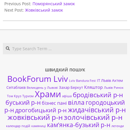
12-
Previous Post:
Поморянський замок
11
Next Post:
Жовківський замок
Search
ШВИДКИЙ ПОШУК
BookForum Lviv
ІТ ЛЬвів
Ахтем
Lviv Bandura Fest
Кляштор
Сеітаблаєв
Захар Беркут
Великдень у Львові
Львів
Ринок
Храми
бродівський р-н
Том Круз
Туризм
афіша
буський р-н
вілла
городоцький
бізнес пані
жидачівський р-н
р-н
дрогобицький р-н
жовківський р-н
золочівський р-н
кам’янка-бузький р-н
календар подій
камяниці
легенди