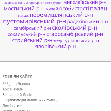
миколаївський р-н
львівська осінь
літературна премія Зустріч
палац
мостиський р-н
особистості
музей
перемишлянський р-н
пасаж
пустомирівський р-н
радехівський р-н
сколівський р-н
самбірський р-н
старосамбірський р-н
сокальський р-н
стрийський р-н
турківський р-н
театр
яворівський р-н
РОЗДІЛИ САЙТУ
365 днів Львова
Архів новин
Бізнесовий Львів
Енциклопедія львівських вулиць
Лембергиня
Львів "Задурно"