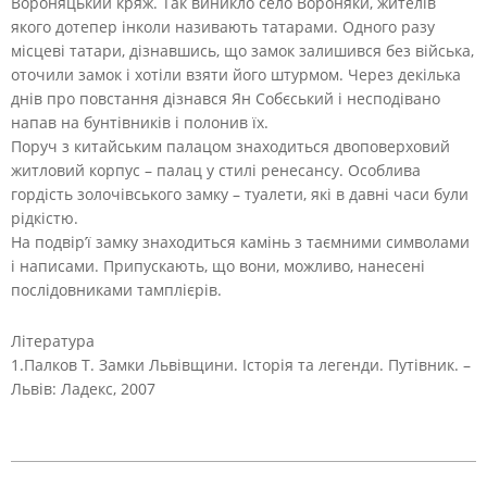
Вороняцький кряж. Так виникло село Вороняки, жителів
якого дотепер інколи називають татарами. Одного разу
місцеві татари, дізнавшись, що замок залишився без війська,
оточили замок і хотіли взяти його штурмом. Через декілька
днів про повстання дізнався Ян Собєський і несподівано
напав на бунтівників і полонив їх.
Поруч з китайським палацом знаходиться двоповерховий
житловий корпус – палац у стилі ренесансу. Особлива
гордість золочівського замку – туалети, які в давні часи були
рідкістю.
На подвір’ї замку знаходиться камінь з таємними символами
і написами. Припускають, що вони, можливо, нанесені
послідовниками тамплієрів.
Література
1.Палков Т. Замки Львівщини. Історія та легенди. Путівник. –
Львів: Ладекс, 2007
2020-