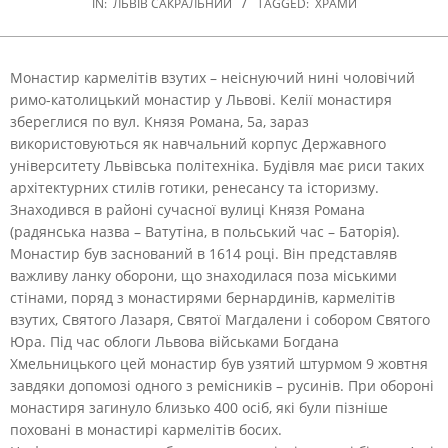
IN:
ЛЬВІВ САКРАЛЬНИЙ
TAGGED:
ХРАМИ
Монастир кармелітів взутих – неіснуючий нині чоловічий
римо-католицький монастир у Львові. Келії монастиря
збереглися по вул. Князя Романа, 5а, зараз
використовуються як навчальний корпус Державного
університету Львівська політехніка.
Будівля має риси таких
архітектурних стилів готики, ренесансу та історизму.
Знаходився в районі сучасної вулиці Князя Романа
(радянська назва – Ватутіна, в польський час – Баторія).
Монастир був заснований в 1614 році. Він представляв
важливу ланку оборони, що знаходилася поза міськими
стінами, поряд з монастирями бернардинів, кармелітів
взутих, Святого Лазаря, Святої Магдалени і собором Святого
Юра. Під час облоги Львова військами Богдана
Хмельницького цей монастир був узятий штурмом 9 жовтня
завдяки допомозі одного з ремісників – русинів. При обороні
монастиря загинуло близько 400 осіб, які були пізніше
поховані в монастирі кармелітів босих.