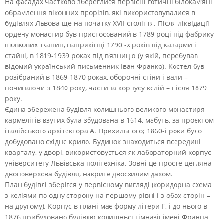
На фасадах частково збереглися первісні готичні білокам’яні
обрамлення віконних прорізів, які використовувалися в
будівлях Львова ще на початку XVII століття. Після ліквідації
ордену монастир був пристосований в 1789 році під фабрику
шовкових тканин, наприкінці 1790 -х років під казарми і
стайні, в 1819-1939 роках під в’язницю (у якій, перебував
відомий український письменник Іван Франко). Костел був
розібраний в 1869-1870 роках, оборонні стіни і вали –
починаючи з 1840 року, частина корпусу келій – після 1879
року.
Єдина збережена будівля колишнього великого монастиря
кармелітів взутих була збудована в 1614, мабуть, за проектом
італійського архітектора А. Прихильного; 1860-і роки було
добудовано східне крило. Будинок знаходиться всередині
кварталу, у дворі, використовується як лабораторний корпус
університету Львівська політехніка. Зовні це просте цегляна
двоповерхова будівля, накрите двосхилим дахом.
План будівлі зберігся у первісному вигляді (коридорна схема
з келіями по одну сторону на першому рівні і з обох сторін –
на другому). Корпус в плані має форму літери Г, і до нього в
1876 прибудовано будівлю колишньої гімназії імені Франца