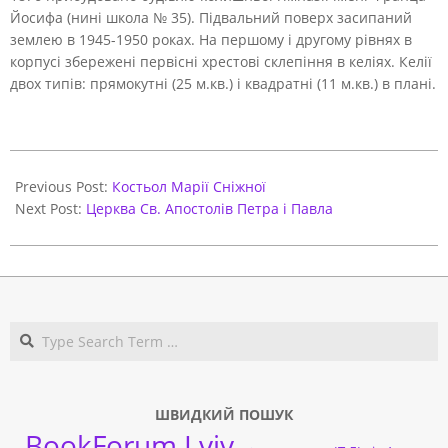
Йосифа (нині школа № 35). Підвальний поверх засипаний
землею в 1945-1950 роках. На першому і другому рівнях в
корпусі збережені первісні хрестові склепіння в келіях. Келії
двох типів: прямокутні (25 м.кв.) і квадратні (11 м.кв.) в плані.
2020-
11-
Previous Post:
Костьол Марії Сніжної
18
Next Post:
Церква Св. Апостолів Петра і Павла
Search
ШВИДКИЙ ПОШУК
BookForum Lviv