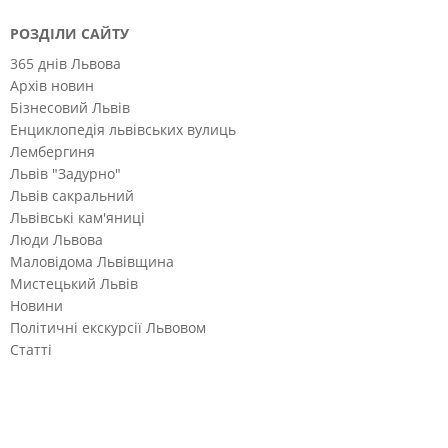
РОЗДІЛИ САЙТУ
365 днів Львова
Архів новин
Бізнесовий Львів
Енциклопедія львівських вулиць
Лембергиня
Львів "Задурно"
Львів сакральний
Львівські кам'яниці
Люди Львова
Маловідома Львівщина
Мистецький Львів
Новини
Політичні екскурсії Львовом
Статті