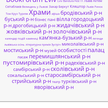
ІТ ЛЬвів
Ахтем
Lviv Bandura Fest
Кляштор
Сеітаблаєв
Захар Беркут
Великдень у Львові
Львів
Ринок
Храми
бродівський р-н
Том Круз
Туризм
афіша
буський р-н
вілла
городоцький
бізнес пані
жидачівський р-н
р-н
дрогобицький р-н
жовківський р-н
золочівський р-н
кам’янка-бузький р-н
календар подій
камяниці
легенди
миколаївський р-н
львівська осінь
літературна премія Зустріч
палац
мостиський р-н
особистості
музей
перемишлянський р-н
пасаж
пустомирівський р-н
радехівський р-н
сколівський р-н
самбірський р-н
старосамбірський р-н
сокальський р-н
стрийський р-н
турківський р-н
театр
яворівський р-н