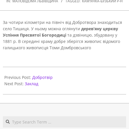
IN:
МАЛОВІДОМА ЛЬВІВЩИНА
TAGGED:
КАМ’ЯНКА-БУЗЬКИЙ Р-Н
За чотири кілометри на північ від Добротвора знаходиться
село Тишиця.
У ньому можна оглянути
дерев’яну церкву
Успіння Пресвятої Богородиці
та дзвіницю, збудовану у
1881 р. В середині храму добре зберігся живопис відомого
галицького живописця Томи Домбровського
2020-
10-
Previous Post:
Добротвір
16
Next Post:
Заклад
Search