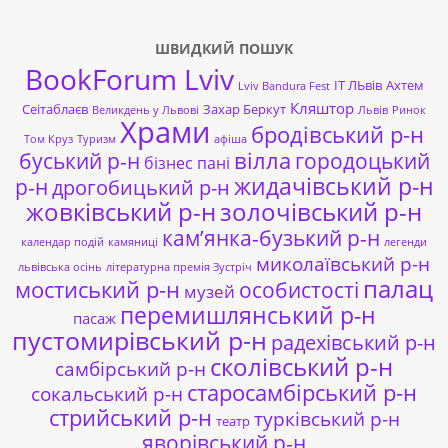
ШВИДКИЙ ПОШУК
BookForum Lviv
ІТ ЛЬвів
Ахтем
Lviv Bandura Fest
Кляштор
Сеітаблаєв
Захар Беркут
Великдень у Львові
Львів
Ринок
Храми
бродівський р-н
Том Круз
Туризм
афіша
буський р-н
вілла
городоцький
бізнес пані
жидачівський р-н
р-н
дрогобицький р-н
жовківський р-н
золочівський р-н
кам’янка-бузький р-н
календар подій
камяниці
легенди
миколаївський р-н
львівська осінь
літературна премія Зустріч
палац
мостиський р-н
особистості
музей
перемишлянський р-н
пасаж
пустомирівський р-н
радехівський р-н
сколівський р-н
самбірський р-н
старосамбірський р-н
сокальський р-н
стрийський р-н
турківський р-н
театр
яворівський р-н