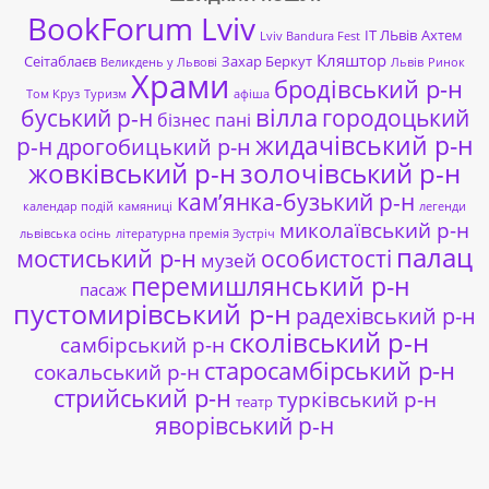
BookForum Lviv
ІТ ЛЬвів
Ахтем
Lviv Bandura Fest
Кляштор
Сеітаблаєв
Захар Беркут
Великдень у Львові
Львів
Ринок
Храми
бродівський р-н
Том Круз
Туризм
афіша
буський р-н
вілла
городоцький
бізнес пані
жидачівський р-н
р-н
дрогобицький р-н
жовківський р-н
золочівський р-н
кам’янка-бузький р-н
календар подій
камяниці
легенди
миколаївський р-н
львівська осінь
літературна премія Зустріч
палац
мостиський р-н
особистості
музей
перемишлянський р-н
пасаж
пустомирівський р-н
радехівський р-н
сколівський р-н
самбірський р-н
старосамбірський р-н
сокальський р-н
стрийський р-н
турківський р-н
театр
яворівський р-н