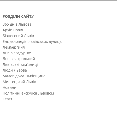
РОЗДІЛИ САЙТУ
365 днів Львова
Архів новин
Бізнесовий Львів
Енциклопедія львівських вулиць
Лембергиня
Львів "Задурно"
Львів сакральний
Львівські кам'яниці
Люди Львова
Маловідома Львівщина
Мистецький Львів
Новини
Політичні екскурсії Львовом
Статті